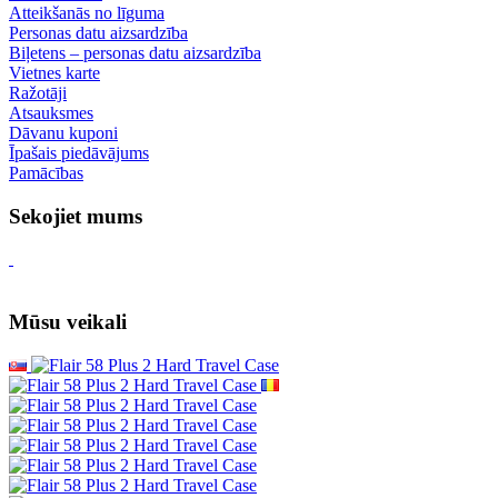
Atteikšanās no līguma
Personas datu aizsardzība
Biļetens – personas datu aizsardzība
Vietnes karte
Ražotāji
Atsauksmes
Dāvanu kuponi
Īpašais piedāvājums
Pamācības
Sekojiet mums
Mūsu veikali