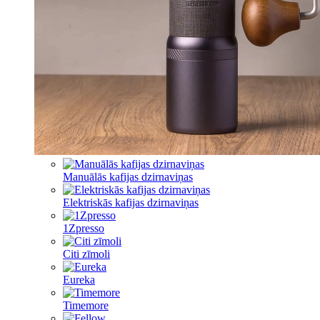
Manuālās kafijas dzirnaviņas
Elektriskās kafijas dzirnaviņas
1Zpresso
Citi zīmoli
Eureka
Timemore