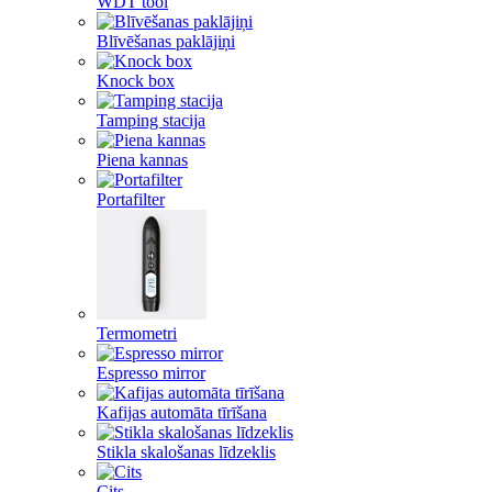
WDT tool
Blīvēšanas paklājiņi
Knock box
Tamping stacija
Piena kannas
Portafilter
Termometri
Espresso mirror
Kafijas automāta tīrīšana
Stikla skalošanas līdzeklis
Cits