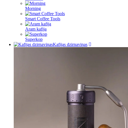
Morning
Switzerland
Smart Coffee Tools
United States
Aram kafija
Superkop
Kafijas dzirnaviņas