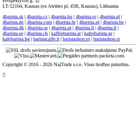
Perspektyvos g. 32
LT-52104, Kaunas (ex Ateities pl. 45B, Kaunas), Lithuania
4barista.sk
|
4barista.cz
|
4barista.hu
|
4barista.ro
|
4barista.pl
|
4barista.de
|
4barista.com
|
4barista.hr
|
4barista.nl
|
4barista.be
|
4barista.dk
|
4barista.se
|
4barista.pt
|
4barista.fi
|
4barista.lt
|
4barista.ee
|
4barista.ch
|
kaffeebarista.at
|
kafesbarista.gr
|
kafebarista.bg
|
baristacaffe.it
|
baristashop.es
|
baristashop.si
Copyright © 2016 - 2026 NajTrade s.r.o. Visas tiesības paturētas.