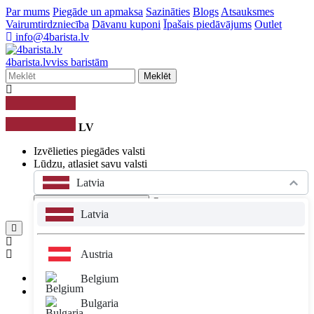
Par mums
Piegāde un apmaksa
Sazināties
Blogs
Atsauksmes
Vairumtirdzniecība
Dāvanu kuponi
Īpašais piedāvājums
Outlet
info@4barista.lv
4
barista
.lv
viss baristām
Meklēt
LV
Izvēlieties piegādes valsti
Lūdzu, atlasiet savu valsti
Latvia
Or
Palieciet iekšā
4barista.lv
Latvia
Austria
Autorizēties
Belgium
E-pasta adrese
Bulgaria
Parole