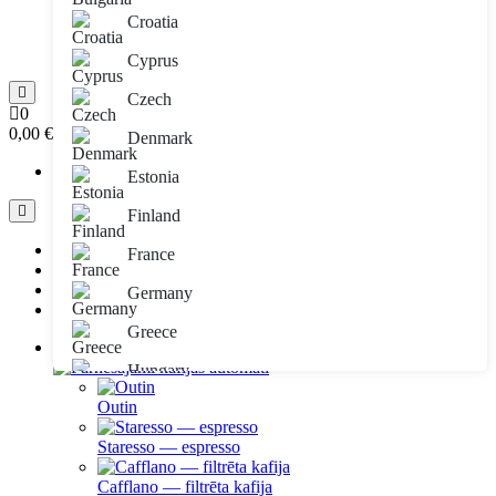
Autorizēties
Croatia
Aizmirsta parole
Reģistrēties
Cyprus
Czech
0
0,00 €
Denmark
Jūsu pirkumu grozs ir tukšs!
Estonia
Finland
Preču grupas
France
Ražotāji
Informācija
Germany
Blogs
Greece
Pārnēsājami kafijas automāti
Hungary
Outin
Ireland
Staresso — espresso
Italy
Lichtenstein
Cafflano — filtrēta kafija