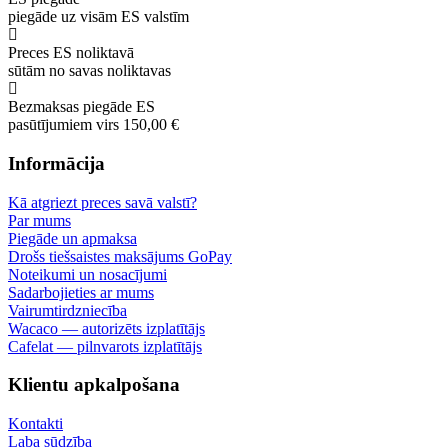
piegāde uz visām ES valstīm
Preces ES noliktavā
sūtām no savas noliktavas
Bezmaksas piegāde ES
pasūtījumiem virs 150,00 €
Informācija
Kā atgriezt preces savā valstī?
Par mums
Piegāde un apmaksa
Drošs tiešsaistes maksājums GoPay
Noteikumi un nosacījumi
Sadarbojieties ar mums
Vairumtirdzniecība
Wacaco — autorizēts izplatītājs
Cafelat — pilnvarots izplatītājs
Klientu apkalpošana
Kontakti
Laba sūdzība