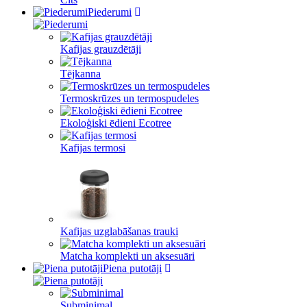
Piederumi
Kafijas grauzdētāji
Tējkanna
Termoskrūzes un termospudeles
Ekoloģiski ēdieni Ecotree
Kafijas termosi
Kafijas uzglabāšanas trauki
Matcha komplekti un aksesuāri
Piena putotāji
Subminimal