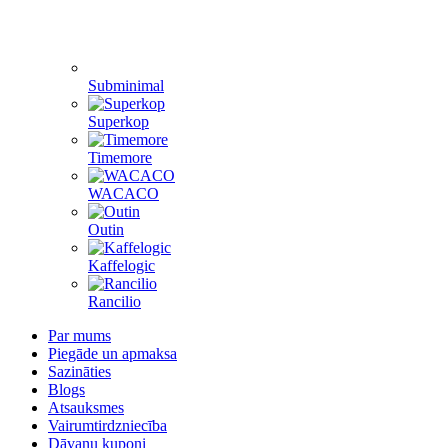
Subminimal
Superkop
Timemore
WACACO
Outin
Kaffelogic
Rancilio
Par mums
Piegāde un apmaksa
Sazināties
Blogs
Atsauksmes
Vairumtirdzniecība
Dāvanu kuponi