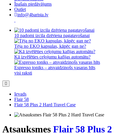
Īpašais piedāvājums
Outlet
info@4barista.lv
10 padomi izcila dzēriena pagatavošanai
Tēja no EKO kapsulas, kāpēc gan ne?
Kā izvēlēties ceļojumu kafijas automātu?
Espresso toniks – atsvaidzinošs vasaras hīts
visi raksti
Ievads
Flair 58
Flair 58 Plus 2 Hard Travel Case
Atsauksmes
Flair 58 Plus 2