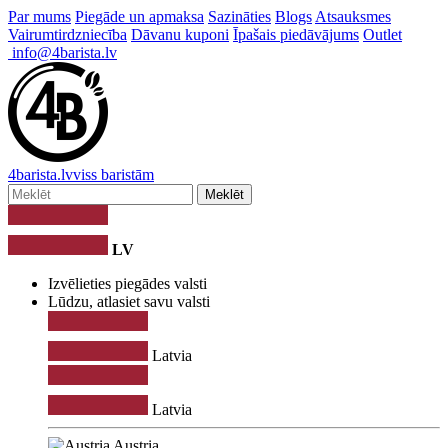
Par mums
Piegāde un apmaksa
Sazināties
Blogs
Atsauksmes
Vairumtirdzniecība
Dāvanu kuponi
Īpašais piedāvājums
Outlet
info@4barista.lv
4
barista
.lv
viss baristām
Meklēt
LV
Izvēlieties piegādes valsti
Lūdzu, atlasiet savu valsti
Latvia
Latvia
Austria