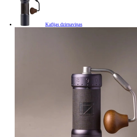
Kafijas dzirnaviņas