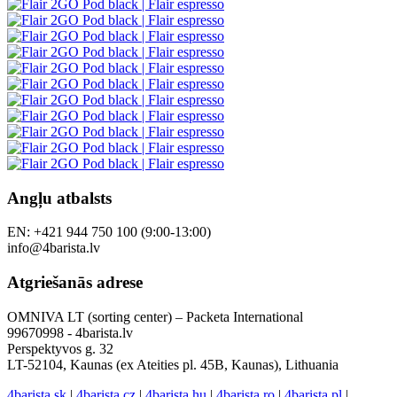
Angļu atbalsts
EN: +421 944 750 100 (9:00-13:00)
info@4barista.lv
Atgriešanās adrese
OMNIVA LT (sorting center) – Packeta International
99670998 - 4barista.lv
Perspektyvos g. 32
LT-52104, Kaunas (ex Ateities pl. 45B, Kaunas), Lithuania
4barista.sk
|
4barista.cz
|
4barista.hu
|
4barista.ro
|
4barista.pl
|