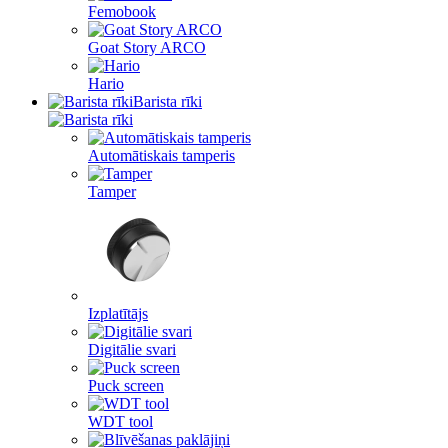
Femobook
Goat Story ARCO
Hario
Barista rīki
Automātiskais tamperis
Tamper
Izplatītājs
Digitālie svari
Puck screen
WDT tool