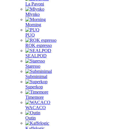
La Pavoni
Mlynko
Morning
PUQ
ROK espresso
SEALPOD
Staresso
Subminimal
Superkop
Timemore
WACACO
Outin
Kaffelogic