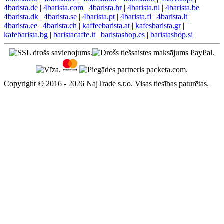
4barista.de
|
4barista.com
|
4barista.hr
|
4barista.nl
|
4barista.be
|
4barista.dk
|
4barista.se
|
4barista.pt
|
4barista.fi
|
4barista.lt
|
4barista.ee
|
4barista.ch
|
kaffeebarista.at
|
kafesbarista.gr
|
kafebarista.bg
|
baristacaffe.it
|
baristashop.es
|
baristashop.si
Copyright © 2016 - 2026 NajTrade s.r.o. Visas tiesības paturētas.