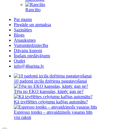
Rancilio
Par mums
Piegāde un apmaksa
Sazināties
Blogs
Atsauksmes
Vairumtirdzniecība
Dāvanu kuponi
Īpašais piedāvājums
Outlet
info@4barista.lv
10 padomi izcila dzēriena pagatavošanai
Tēja no EKO kapsulas, kāpēc gan ne?
Kā izvēlēties ceļojumu kafijas automātu?
Espresso toniks – atsvaidzinošs vasaras hīts
visi raksti