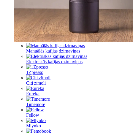
Manuālās kafijas dzirnaviņas
Elektriskās kafijas dzirnaviņas
1Zpresso
Citi zīmoli
Eureka
Timemore
Fellow
Mlynko