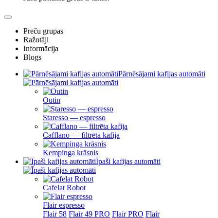
Preču grupas
Ražotāji
Informācija
Blogs
Pārnēsājami kafijas automāti
Outin
Staresso — espresso
Cafflano — filtrēta kafija
Kempinga krāsnis
Īpaši kafijas automāti
Cafelat Robot
Flair espresso
Flair 58
Flair 49 PRO
Flair PRO
Flair