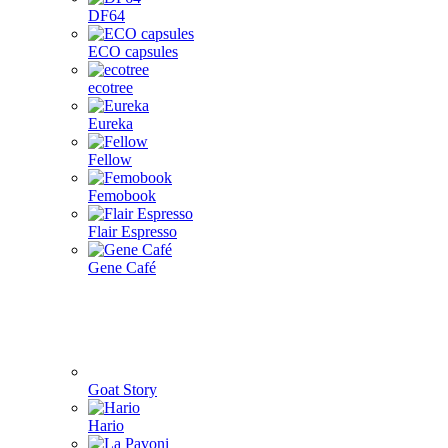
DF64
ECO capsules
ecotree
Eureka
Fellow
Femobook
Flair Espresso
Gene Café
Goat Story
Hario