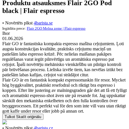
Produktu atsauksmes Flair 2GO Pod
black | Flair espresso
• Novērtēts plkst
4barista.se
Iegādāta prece:
Flair 2GO Melna zeme | Flair espresso
Ihor
01.06.2026
Flair GO ir fantastiska kompakta espresso mašīna ceļojumiem. Ļoti
augsta konstrukcijas kvalitāte, praktisks ceļojumu maciņš un
patiešām laba espresso krūzē. Pēc nelielas malšanas pakāpes
regulēšanas varat iegūt pilnvērtīgu un aromātisku espresso pat
ceļojot. Īpaši novērtēju mehānisko vienkāršību un pilnīgo kontroli
pār brūvēšanas procesu. Lieliska izvēle tiem, kas nevēlas iztikt bez
patiešām labas kafijas, ceļojot vai strādājot citur.
Flair GO är en fantastisk kompakt espressomaskin för resor. Mycket
hög byggkvalitet, praktiskt resefodral och riktigt bra espresso i
koppen. Efter lite justering av malningsgraden går det att få ett fylligt
och aromatiskt espresso-shot även ute på resande fot. Jag uppskattar
särskilt den mekaniska enkelheten och den fulla kontrollen över
bryggprocessen. Ett perfekt val för den som inte vill vara utan riktigt
gott kaffe under resor eller jobb på annan ort.
Tulkot
Skatīt oriģinālu
• Novērtēts plkst
4barista.cz