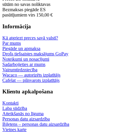
sūtām no savas noliktavas
Bezmaksas piegāde ES
pasūtījumiem virs 150,00 €
Informācija
Kā atgriezt preces savā valstī?
Par mums
Piegāde un apmaksa
Drošs tiešsaistes maksājums GoPay
Noteikumi un nosacījumi
Sadarbojieties ar mums
Vairumtirdzniecība
Wacaco — autorizēts izplatītājs
Cafelat — pilnvarots izplatītājs
Klientu apkalpošana
Kontakti
Laba sūdzība
Atteikšanās no līguma
Personas datu aizsardzība
Biļetens – personas datu aizsardzība
Vietnes karte