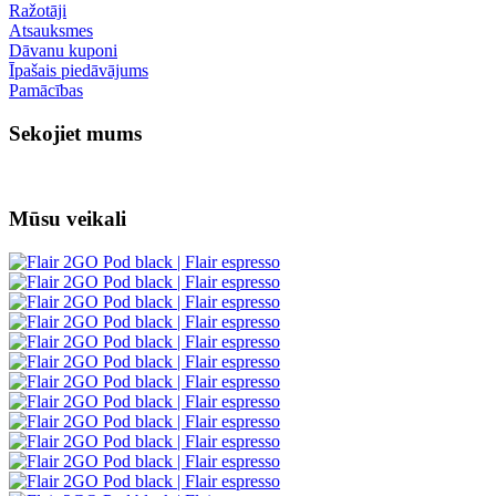
Ražotāji
Atsauksmes
Dāvanu kuponi
Īpašais piedāvājums
Pamācības
Sekojiet mums
Mūsu veikali