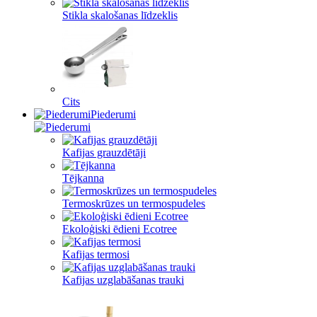
Stikla skalošanas līdzeklis
Cits
Piederumi
Kafijas grauzdētāji
Tējkanna
Termoskrūzes un termospudeles
Ekoloģiski ēdieni Ecotree
Kafijas termosi
Kafijas uzglabāšanas trauki