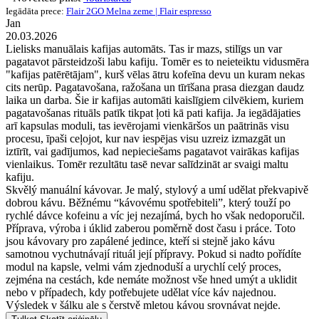
Iegādāta prece:
Flair 2GO Melna zeme | Flair espresso
Jan
20.03.2026
Lielisks manuālais kafijas automāts. Tas ir mazs, stilīgs un var
pagatavot pārsteidzoši labu kafiju. Tomēr es to neieteiktu vidusmēra
"kafijas patērētājam", kurš vēlas ātru kofeīna devu un kuram nekas
cits nerūp. Pagatavošana, ražošana un tīrīšana prasa diezgan daudz
laika un darba. Šie ir kafijas automāti kaislīgiem cilvēkiem, kuriem
pagatavošanas rituāls patīk tikpat ļoti kā pati kafija. Ja iegādājaties
arī kapsulas moduli, tas ievērojami vienkāršos un paātrinās visu
procesu, īpaši ceļojot, kur nav iespējas visu uzreiz izmazgāt un
iztīrīt, vai gadījumos, kad nepieciešams pagatavot vairākas kafijas
vienlaikus. Tomēr rezultātu tasē nevar salīdzināt ar svaigi maltu
kafiju.
Skvělý manuální kávovar. Je malý, stylový a umí udělat překvapivě
dobrou kávu. Běžnému “kávovému spotřebiteli”, který touží po
rychlé dávce kofeinu a víc jej nezajímá, bych ho však nedoporučil.
Příprava, výroba i úklid zaberou poměrně dost času i práce. Toto
jsou kávovary pro zapálené jedince, kteří si stejně jako kávu
samotnou vychutnávají rituál její přípravy. Pokud si nadto pořídíte
modul na kapsle, velmi vám zjednoduší a urychlí celý proces,
zejména na cestách, kde nemáte možnost vše hned umýt a uklidit
nebo v případech, kdy potřebujete udělat více káv najednou.
Výsledek v šálku ale s čerstvě mletou kávou srovnávat nejde.