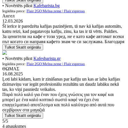
Tulkot
Skatīt oriģinālu
• Novērtēts plkst
Kafebarista.bg
Iegādāta prece:
Flair 2GO Melna zeme | Flair espresso
Ангел
12.03.2026
Šī ierīce ir paredzēta kafijas pazinējiem, tā nav kā kafijas automāts,
katru reizi, kad pagatavoju kafiju, zinu, ka tas ir tā vērts. Paldies.
За ценители на кафе е този уред, не е като кафе автомат всеки
път когато си направя кафето знам че си заслужава. Благодаря
Tulkot
Skatīt oriģinālu
• Novērtēts plkst
Kafesbarista.gr
Iegādāta prece:
Flair 2GO Melna zeme | Flair espresso
ΘΩΜΑΣ
16.08.2025
Ļoti labi kādam, kam ir zināšanas par kafiju un kas ar labu kafijas
dzirnaviņu var iegūt profesionālu rezultātu un daudz labāku nekā
tas, ko viņi pasniedz veikalos.
Παρά πολύ καλό για έναν που έχεις γνώσεις για τον καφέ και
μπορεί με ένα καλό κοπτικό σωστό καφέ να έχει ένα
επαγγελματικό αποτέλεσμα και πολύ καλύτερο από αυτά που
σερβίρουν στα μαγαζιά
Tulkot
Skatīt oriģinālu
5/5
4 atsauksmes