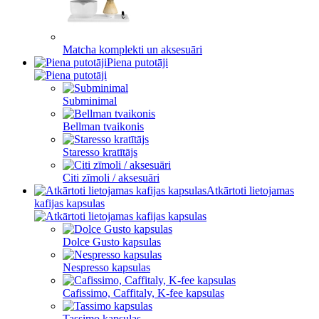
Matcha komplekti un aksesuāri
Piena putotāji
Subminimal
Bellman tvaikonis
Staresso kratītājs
Citi zīmoli / aksesuāri
Atkārtoti lietojamas
kafijas kapsulas
Dolce Gusto kapsulas
Nespresso kapsulas
Cafissimo, Caffitaly, K-fee kapsulas
Tassimo kapsulas