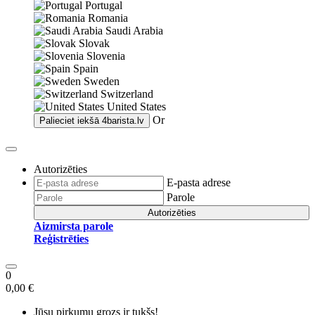
Portugal
Romania
Saudi Arabia
Slovak
Slovenia
Spain
Sweden
Switzerland
United States
Or
Palieciet iekšā
4barista.lv
Autorizēties
E-pasta adrese
Parole
Autorizēties
Aizmirsta parole
Reģistrēties
0
0,00 €
Jūsu pirkumu grozs ir tukšs!