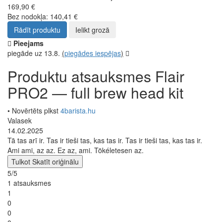
169,90 €
Bez nodokļa: 140,41 €
Rādīt produktu
Ielikt grozā
Pieejams
piegāde uz 13.8.
(
piegādes iespējas
)
Produktu atsauksmes Flair
PRO2 — full brew head kit
• Novērtēts plkst
4barista.hu
Valasek
14.02.2025
Tā tas arī ir. Tas ir tieši tas, kas tas ir. Tas ir tieši tas, kas tas ir.
Ami ami, az az. Ez az, ami. Tökéletesen az.
Tulkot
Skatīt oriģinālu
5/5
1 atsauksmes
1
0
0