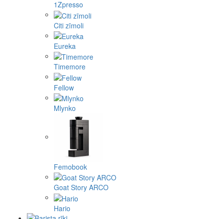
1Zpresso
Citi zīmoli
Eureka
Timemore
Fellow
Mlynko
Femobook
Goat Story ARCO
Hario