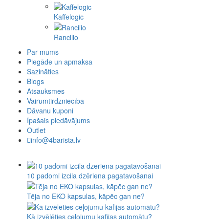
Kaffelogic
Rancilio
Par mums
Piegāde un apmaksa
Sazināties
Blogs
Atsauksmes
Vairumtirdzniecība
Dāvanu kuponi
Īpašais piedāvājums
Outlet
info@4barista.lv
10 padomi izcila dzēriena pagatavošanai
Tēja no EKO kapsulas, kāpēc gan ne?
Kā izvēlēties ceļojumu kafijas automātu?