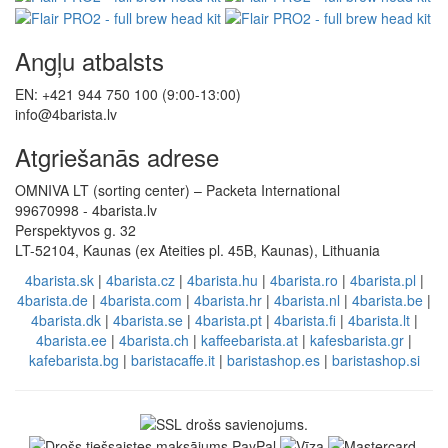
Angļu atbalsts
EN: +421 944 750 100 (9:00-13:00)
info@4barista.lv
Atgriešanās adrese
OMNIVA LT (sorting center) – Packeta International
99670998 - 4barista.lv
Perspektyvos g. 32
LT-52104, Kaunas (ex Ateities pl. 45B, Kaunas), Lithuania
4barista.sk
|
4barista.cz
|
4barista.hu
|
4barista.ro
|
4barista.pl
|
4barista.de
|
4barista.com
|
4barista.hr
|
4barista.nl
|
4barista.be
|
4barista.dk
|
4barista.se
|
4barista.pt
|
4barista.fi
|
4barista.lt
|
4barista.ee
|
4barista.ch
|
kaffeebarista.at
|
kafesbarista.gr
|
kafebarista.bg
|
baristacaffe.it
|
baristashop.es
|
baristashop.si