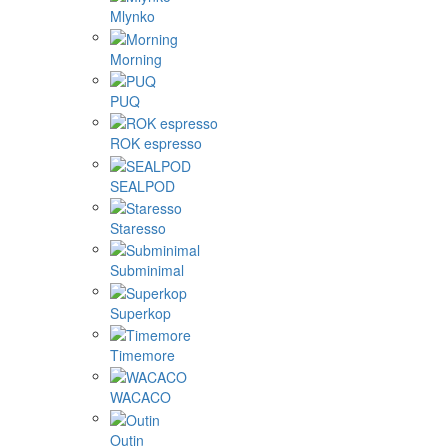
Mlynko
Morning
PUQ
ROK espresso
SEALPOD
Staresso
Subminimal
Superkop
Timemore
WACACO
Outin