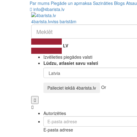
Par mums
Piegāde un apmaksa
Sazināties
Blogs
Atsa
info@4barista.lv
4
barista
.lv
viss baristām
LV
Izvēlieties piegādes valsti
Lūdzu, atlasiet savu valsti
Or
Palieciet iekšā
4barista.lv
Autorizēties
E-pasta adrese