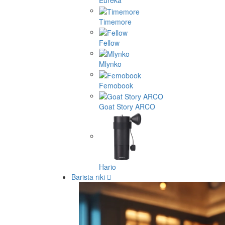
Eureka
Timemore
Fellow
Mlynko
Femobook
Goat Story ARCO
Hario
Barista rīki