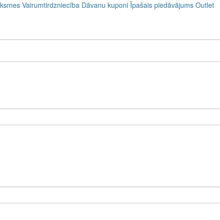
uksmes
Vairumtirdzniecība
Dāvanu kuponi
Īpašais piedāvājums
Outlet