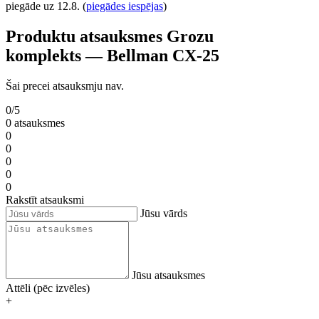
piegāde uz 12.8.
(
piegādes iespējas
)
Produktu atsauksmes Grozu
komplekts — Bellman CX-25
Šai precei atsauksmju nav.
0/5
0 atsauksmes
0
0
0
0
0
Rakstīt atsauksmi
Jūsu vārds
Jūsu atsauksmes
Attēli (pēc izvēles)
+