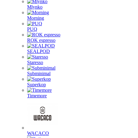
Mlynko
Morning
PUQ
ROK espresso
SEALPOD
Staresso
Subminimal
Superkop
Timemore
WACACO