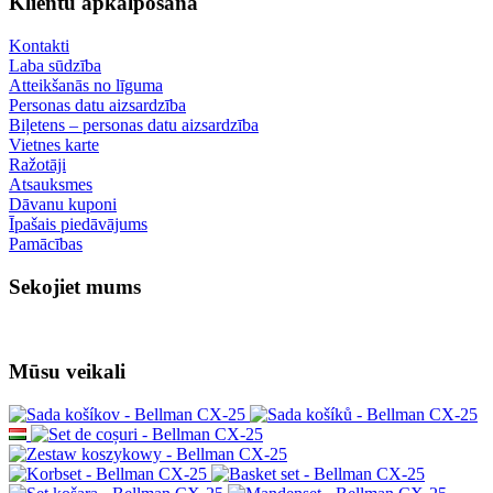
Klientu apkalpošana
Kontakti
Laba sūdzība
Atteikšanās no līguma
Personas datu aizsardzība
Biļetens – personas datu aizsardzība
Vietnes karte
Ražotāji
Atsauksmes
Dāvanu kuponi
Īpašais piedāvājums
Pamācības
Sekojiet mums
Mūsu veikali