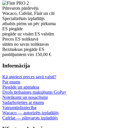
Pilnvarots pārdevējs
Wacaco, Cafelat, Flair un citi
Specializētais izplatītājs
atbalsts pirms un pēc pirkuma
ES piegāde
piegāde uz visām ES valstīm
Preces ES noliktavā
sūtām no savas noliktavas
Bezmaksas piegāde ES
pasūtījumiem virs 150,00 €
Informācija
Kā atgriezt preces savā valstī?
Par mums
Piegāde un apmaksa
Drošs tiešsaistes maksājums GoPay
Noteikumi un nosacījumi
Sadarbojieties ar mums
Vairumtirdzniecība
Wacaco — autorizēts izplatītājs
Cafelat — pilnvarots izplatītājs