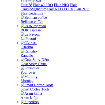
Flair espresso
Flair 58
Flair 49 PRO
Flair PRO
Flair
Classic/Signature
Flair NEO FLEX
Flair 2GO
Flair piederumi
Bellman coffee
ROK espresso
La Pavoni
9Barista
Rancilio
Goat Story Džīna
Pour-over
Morning
Smart Coffee Tools
Aram kafija