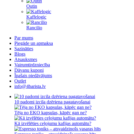
Outin
Kaffelogic
Rancilio
Par mums
Piegāde un apmaksa
Sazināties
Blogs
Atsauksmes
Vairumtirdzniecība
Dāvanu kuponi
Īpašais piedāvājums
Outlet
info@4barista.lv
10 padomi izcila dzēriena pagatavošanai
Tēja no EKO kapsulas, kāpēc gan ne?
Kā izvēlēties ceļojumu kafijas automātu?