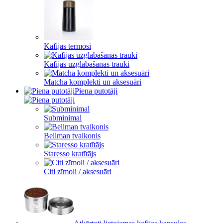
Kafijas termosi
Kafijas uzglabāšanas trauki
Matcha komplekti un aksesuāri
Piena putotāji
Subminimal
Bellman tvaikonis
Staresso kratītājs
Citi zīmoli / aksesuāri