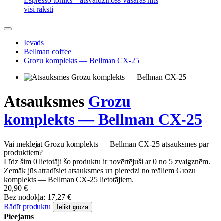
Espresso toniks – atsvaidzinošs vasaras hīts
visi raksti
Ievads
Bellman coffee
Grozu komplekts — Bellman CX-25
Atsauksmes
Grozu
komplekts — Bellman CX-25
Vai meklējat Grozu komplekts — Bellman CX-25 atsauksmes par
produktiem?
Līdz šim 0 lietotāji šo produktu ir novērtējuši ar 0 no 5 zvaigznēm.
Zemāk jūs atradīsiet atsauksmes un pieredzi no reāliem Grozu
komplekts — Bellman CX-25 lietotājiem.
20,90 €
Bez nodokļa: 17,27 €
Rādīt produktu
Ielikt grozā
Pieejams