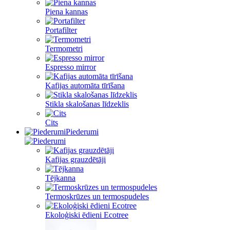
Piena kannas
Portafilter
Termometri
Espresso mirror
Kafijas automāta tīrīšana
Stikla skalošanas līdzeklis
Cits
Piederumi
Kafijas grauzdētāji
Tējkanna
Termoskrūzes un termospudeles
Ekoloģiski ēdieni Ecotree