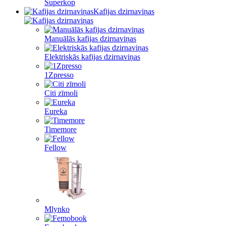
Superkop
Kafijas dzirnaviņas
Manuālās kafijas dzirnaviņas
Elektriskās kafijas dzirnaviņas
1Zpresso
Citi zīmoli
Eureka
Timemore
Fellow
Mlynko