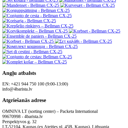
Angļu atbalsts
EN: +421 944 750 100 (9:00-13:00)
info@4barista.lv
Atgriešanās adrese
OMNIVA LT (sorting center) – Packeta International
99670998 - 4barista.lv
Perspektyvos g. 32
LT-52104, Kaunas (ex Ateities pl. 45B, Kaunas), Lithuania