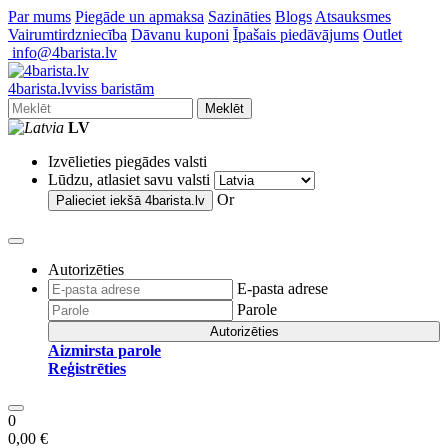
Par mums
Piegāde un apmaksa
Sazināties
Blogs
Atsauksmes
Vairumtirdzniecība
Dāvanu kuponi
Īpašais piedāvājums
Outlet
info@4barista.lv
4
barista
.lv
viss baristām
Meklēt
LV
Izvēlieties piegādes valsti
Lūdzu, atlasiet savu valsti
Or
Palieciet iekšā
4barista.lv
Autorizēties
E-pasta adrese
Parole
Autorizēties
Aizmirsta parole
Reģistrēties
0
0,00 €