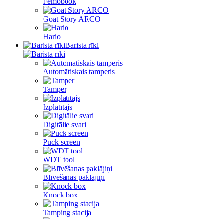
Femobook
Goat Story ARCO
Hario
Barista rīki
Automātiskais tamperis
Tamper
Izplatītājs
Digitālie svari
Puck screen
WDT tool
Blīvēšanas paklājiņi
Knock box
Tamping stacija