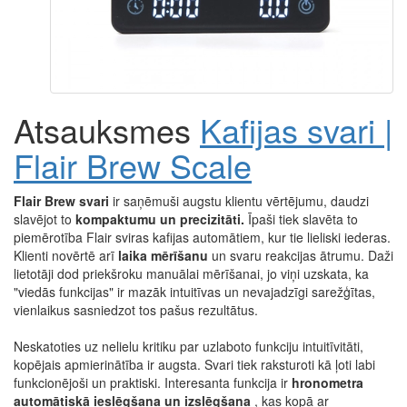
Atsauksmes
Kafijas svari |
Flair Brew Scale
Flair Brew svari
ir saņēmuši augstu klientu vērtējumu, daudzi
slavējot to
kompaktumu un precizitāti.
Īpaši tiek slavēta to
piemērotība Flair sviras kafijas automātiem, kur tie lieliski iederas.
Klienti novērtē arī
laika mērīšanu
un svaru reakcijas ātrumu. Daži
lietotāji dod priekšroku manuālai mērīšanai, jo viņi uzskata, ka
"viedās funkcijas" ir mazāk intuitīvas un nevajadzīgi sarežģītas,
vienlaikus sasniedzot tos pašus rezultātus.
Neskatoties uz nelielu kritiku par uzlaboto funkciju intuitīvitāti,
kopējais apmierinātība ir augsta. Svari tiek raksturoti kā ļoti labi
funkcionējoši un praktiski. Interesanta funkcija ir
hronometra
automātiskā ieslēgšana un izslēgšana
, kas kopā ar