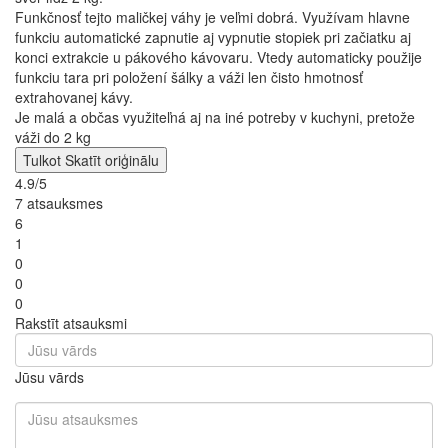
Funkčnosť tejto maličkej váhy je veľmi dobrá. Využívam hlavne
funkciu automatické zapnutie aj vypnutie stopiek pri začiatku aj
konci extrakcie u pákového kávovaru. Vtedy automaticky použije
funkciu tara pri položení šálky a váži len čisto hmotnosť
extrahovanej kávy.
Je malá a občas využiteľná aj na iné potreby v kuchyni, pretože
váži do 2 kg
Tulkot
Skatīt oriģinālu
4.9/5
7 atsauksmes
6
1
0
0
0
Rakstīt atsauksmi
Jūsu vārds