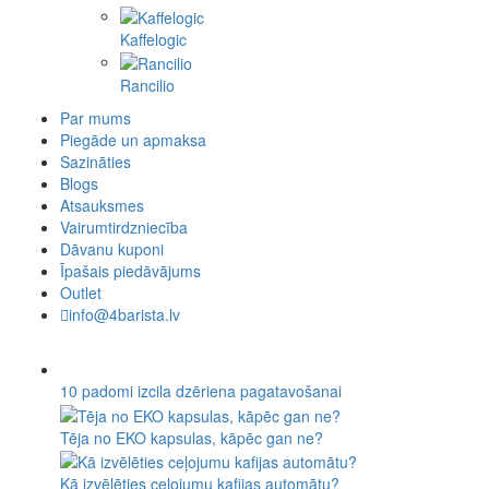
Kaffelogic
Rancilio
Par mums
Piegāde un apmaksa
Sazināties
Blogs
Atsauksmes
Vairumtirdzniecība
Dāvanu kuponi
Īpašais piedāvājums
Outlet
info@4barista.lv
10 padomi izcila dzēriena pagatavošanai
Tēja no EKO kapsulas, kāpēc gan ne?
Kā izvēlēties ceļojumu kafijas automātu?