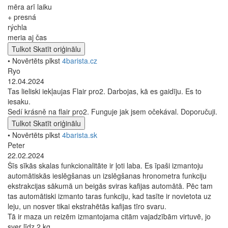
mēra arī laiku
+ presná
rýchla
meria aj čas
Tulkot
Skatīt oriģinālu
• Novērtēts plkst
4barista.cz
Ryo
12.04.2024
Tas lieliski iekļaujas Flair pro2. Darbojas, kā es gaidīju. Es to
iesaku.
Sedí krásně na flair pro2. Funguje jak jsem očekával. Doporučuji.
Tulkot
Skatīt oriģinālu
• Novērtēts plkst
4barista.sk
Peter
22.02.2024
Šīs sīkās skalas funkcionalitāte ir ļoti laba. Es īpaši izmantoju
automātiskās ieslēgšanas un izslēgšanas hronometra funkciju
ekstrakcijas sākumā un beigās sviras kafijas automātā. Pēc tam
tas automātiski izmanto taras funkciju, kad tasīte ir novietota uz
leju, un nosver tikai ekstrahētās kafijas tīro svaru.
Tā ir maza un reizēm izmantojama citām vajadzībām virtuvē, jo
sver līdz 2 kg.