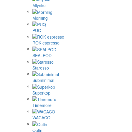
Mlynko
Morning
PUQ
ROK espresso
SEALPOD
Staresso
Subminimal
Superkop
Timemore
WACACO
Outin