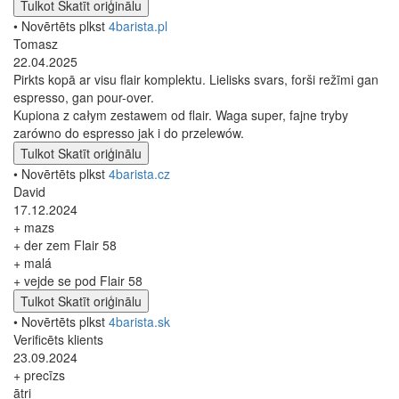
Tulkot
Skatīt oriģinālu
• Novērtēts plkst
4barista.pl
Tomasz
22.04.2025
Pirkts kopā ar visu flair komplektu. Lielisks svars, forši režīmi gan
espresso, gan pour-over.
Kupiona z całym zestawem od flair. Waga super, fajne tryby
zarówno do espresso jak i do przelewów.
Tulkot
Skatīt oriģinālu
• Novērtēts plkst
4barista.cz
David
17.12.2024
+ mazs
+ der zem Flair 58
+ malá
+ vejde se pod Flair 58
Tulkot
Skatīt oriģinālu
• Novērtēts plkst
4barista.sk
Verificēts klients
23.09.2024
+ precīzs
ātri