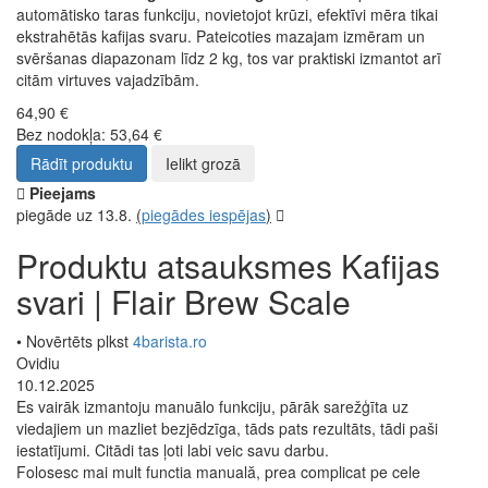
automātisko taras funkciju, novietojot krūzi, efektīvi mēra tikai
ekstrahētās kafijas svaru. Pateicoties mazajam izmēram un
svēršanas diapazonam līdz 2 kg, tos var praktiski izmantot arī
citām virtuves vajadzībām.
64,90 €
Bez nodokļa: 53,64 €
Rādīt produktu
Ielikt grozā
Pieejams
piegāde uz 13.8.
(
piegādes iespējas
)
Produktu atsauksmes Kafijas
svari | Flair Brew Scale
• Novērtēts plkst
4barista.ro
Ovidiu
10.12.2025
Es vairāk izmantoju manuālo funkciju, pārāk sarežģīta uz
viedajiem un mazliet bezjēdzīga, tāds pats rezultāts, tādi paši
iestatījumi. Citādi tas ļoti labi veic savu darbu.
Folosesc mai mult functia manuală, prea complicat pe cele