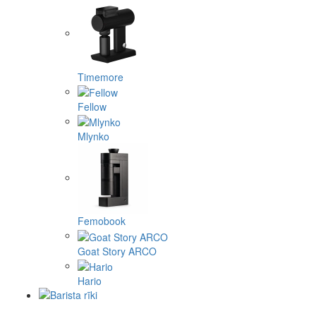
Timemore
Fellow
Mlynko
Femobook
Goat Story ARCO
Hario