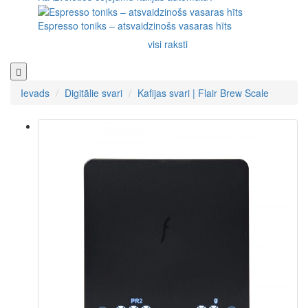
Espresso toniks – atsvaidzinošs vasaras hīts
visi raksti
Ievads
Digitālie svari
Kafijas svari | Flair Brew Scale