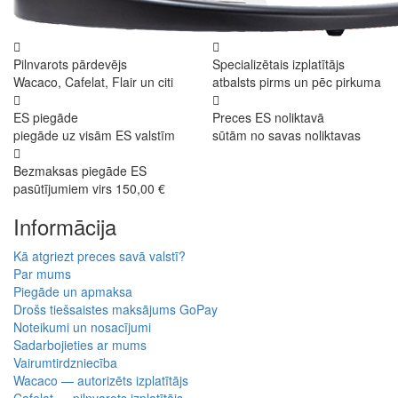
Pilnvarots pārdevējs
Specializētais izplatītājs
Wacaco, Cafelat, Flair un citi
atbalsts pirms un pēc pirkuma
ES piegāde
Preces ES noliktavā
piegāde uz visām ES valstīm
sūtām no savas noliktavas
Bezmaksas piegāde ES
pasūtījumiem virs 150,00 €
Informācija
Kā atgriezt preces savā valstī?
Par mums
Piegāde un apmaksa
Drošs tiešsaistes maksājums GoPay
Noteikumi un nosacījumi
Sadarbojieties ar mums
Vairumtirdzniecība
Wacaco — autorizēts izplatītājs
Cafelat — pilnvarots izplatītājs