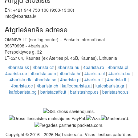
EN: +421 944 750 100 (9:00-13:00)
info@4barista.lv
Atgriešanās adrese
OMNIVA LT (sorting center) – Packeta International
99670998 - 4barista.lv
Perspektyvos g. 32
LT-52104, Kaunas (ex Ateities pl. 45B, Kaunas), Lithuania
4barista.sk
|
4barista.cz
|
4barista.hu
|
4barista.ro
|
4barista.pl
|
4barista.de
|
4barista.com
|
4barista.hr
|
4barista.nl
|
4barista.be
|
4barista.dk
|
4barista.se
|
4barista.pt
|
4barista.fi
|
4barista.lt
|
4barista.ee
|
4barista.ch
|
kaffeebarista.at
|
kafesbarista.gr
|
kafebarista.bg
|
baristacaffe.it
|
baristashop.es
|
baristashop.si
Copyright © 2016 - 2026 NajTrade s.r.o. Visas tiesības paturētas.