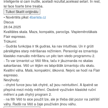
inteligente si cam inutile, aceladi rezultat,aceleasi setari. In rest,
isi face foarte bine treaba.
Tulkot
Skatīt oriģinālu
• Novērtēts plkst
4barista.cz
Discus
28.04.2025
Kvalitātes skala. Mazs, kompakts, parocīgs. Vispiemērotākais
Flair espresso.
Trūkumi:
- Gudrās funkcijas ir tik gudras, ka nav intuitīvas. Un ir grūti
pārslēgties starp mērīšanas režīmiem. Personīgi es izmantoju
klasisko manuālo mērīšanu un pēc tam viedo programmu 2.
- To var izmantot uz V60 filtra, taču ir jāuzmanās no skalas
sakaršanas. V60 un tējām es labprātāk izmantoju citu skalu.
Kvalitní váha. Malá, kompaktní, šikovná. Nejvíc se hodí na Flair
espresso.
Nevýhody:
- chytré funce jsou tak chytré, až jsou neintuitivní. A špatně se
přepíná mezi módy měření. Osobně využívám klasické ruční
měření a pak chytrý program 2.
- na filtr V60 to sice použít lze, ale je třeba dát pozor na zahřátí
váhy. Radši na V60 a čaje používám jinou váhu.