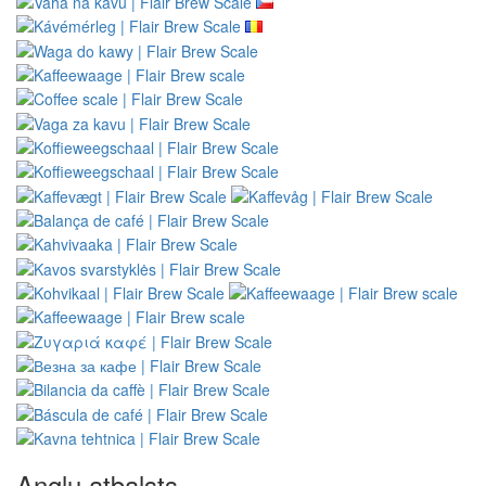
Angļu atbalsts