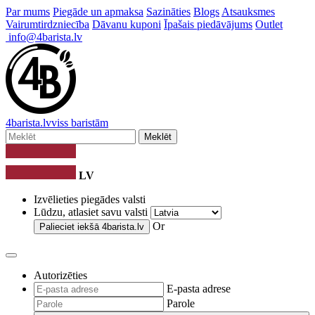
Par mums
Piegāde un apmaksa
Sazināties
Blogs
Atsauksmes
Vairumtirdzniecība
Dāvanu kuponi
Īpašais piedāvājums
Outlet
info@4barista.lv
4
barista
.lv
viss baristām
Meklēt
LV
Izvēlieties piegādes valsti
Lūdzu, atlasiet savu valsti
Or
Palieciet iekšā
4barista.lv
Autorizēties
E-pasta adrese
Parole