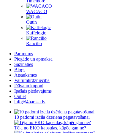
Timemore
WACACO
Outin
Kaffelogic
Rancilio
Par mums
Piegāde un apmaksa
Sazināties
Blogs
Atsauksmes
Vairumtirdzniecība
Dāvanu kuponi
Īpašais piedāvājums
Outlet
info@4barista.lv
10 padomi izcila dzēriena pagatavošanai
Tēja no EKO kapsulas, kāpēc gan ne?