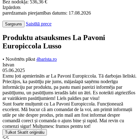
Bez nodokļa: 536,36 €
Izpārdots
paredzamais pieejamības datums: 17.08.2026
Saistītā prece
Sargsuns
Produktu atsauksmes La Pavoni
Europiccola Lusso
• Novērtēts plkst
4barista.ro
Istvan
05.06.2025
Esmu ļoti apmierināts ar La Pavoni Europiccola. Tā darbojas lieliski.
Priecājos, ka pasūtīju pie jums, mājaslapā saņēmu noderīgu
informāciju par produktu, pa pastu mani pareizi informēja par
pasūtījumu, un pasūtījums ieradās labi un ātri. Es noteikti atgriezīšos
ar vairākiem pasūtījumiem! Liels paldies par visu!
Sunt foarte mulțumit cu La Pavoni Europiccola. Funcționează
excelent. Mă bucur că am comandat de la voi, am primit informații
utile pe site despre produs, prin mail am fost informat despre
comandă corect și comanda o ajuns bine și rapid. Mai revin cu
comenzi sigur! Mulțumesc frumos pentru tot!
Tulkot
Skatīt oriģinālu
5/5