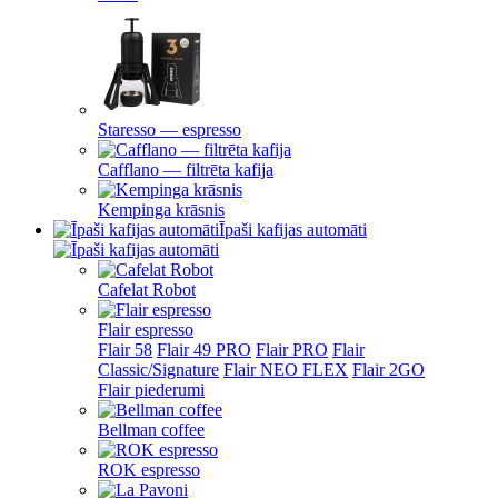
Staresso — espresso
Cafflano — filtrēta kafija
Kempinga krāsnis
Īpaši kafijas automāti
Cafelat Robot
Flair espresso
Flair 58
Flair 49 PRO
Flair PRO
Flair
Classic/Signature
Flair NEO FLEX
Flair 2GO
Flair piederumi
Bellman coffee
ROK espresso