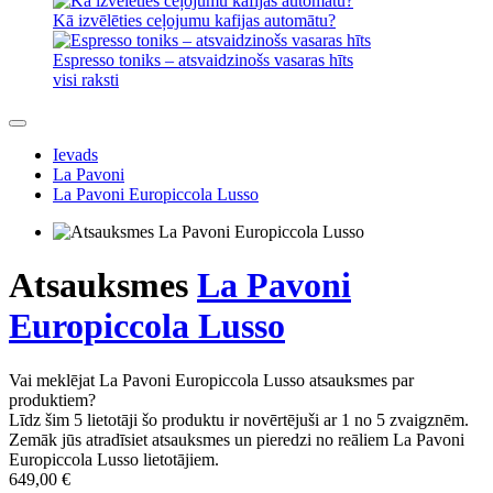
Kā izvēlēties ceļojumu kafijas automātu?
Espresso toniks – atsvaidzinošs vasaras hīts
visi raksti
Ievads
La Pavoni
La Pavoni Europiccola Lusso
Atsauksmes
La Pavoni
Europiccola Lusso
Vai meklējat La Pavoni Europiccola Lusso atsauksmes par
produktiem?
Līdz šim 5 lietotāji šo produktu ir novērtējuši ar 1 no 5 zvaigznēm.
Zemāk jūs atradīsiet atsauksmes un pieredzi no reāliem La Pavoni
Europiccola Lusso lietotājiem.
649,00 €