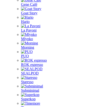
Gene Café
Goat Story
Hario
La Pavoni
Mlynko
Morning
PUQ
ROK espresso
SEALPOD
Staresso
Subminimal
Superkop