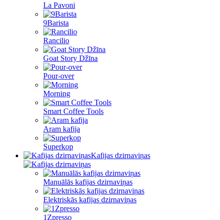
La Pavoni
9Barista
Rancilio
Goat Story Džīna
Pour-over
Morning
Smart Coffee Tools
Aram kafija
Superkop
Kafijas dzirnaviņas
Manuālās kafijas dzirnaviņas
Elektriskās kafijas dzirnaviņas
1Zpresso