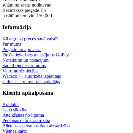
sūtām no savas noliktavas
Bezmaksas piegāde ES
pasūtījumiem virs 150,00 €
Informācija
Kā atgriezt preces savā valstī?
Par mums
Piegāde un apmaksa
Drošs tiešsaistes maksājums GoPay
Noteikumi un nosacījumi
Sadarbojieties ar mums
Vairumtirdzniecība
Wacaco — autorizēts izplatītājs
Cafelat — pilnvarots izplatītājs
Klientu apkalpošana
Kontakti
Laba sūdzība
Atteikšanās no līguma
Personas datu aizsardzība
Biļetens – personas datu aizsardzība
Vietnes karte