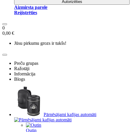
Autorizēties
Aizmirsta parole
Reģistrēties
0
0,00 €
Jūsu pirkumu grozs ir tukšs!
Preču grupas
Ražotāji
Informācija
Blogs
Pārnēsājami kafijas automāti
Outin