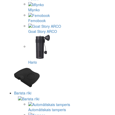
Mlynko
Femobook
Goat Story ARCO
Hario
Barista rīki
Automātiskais tamperis