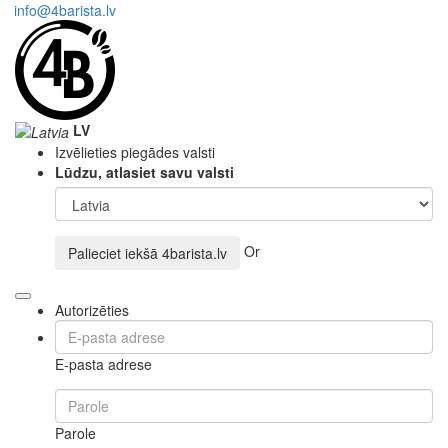
info@4barista.lv
LV
Izvēlieties piegādes valsti
Lūdzu, atlasiet savu valsti
Or
Palieciet iekšā
4barista.lv
Autorizēties
E-pasta adrese
Parole