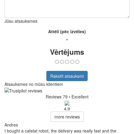
Jūsu atsauksmes
Attēli (pēc izvēles)
+
Vērtējums
Rakstīt atsauksmi
Atsauksmes no mūsu klientiem
Reviews 79
• Excellent
4.9
more reviews
Andres
I bought a cafelat robot, the delivery was really fast and the