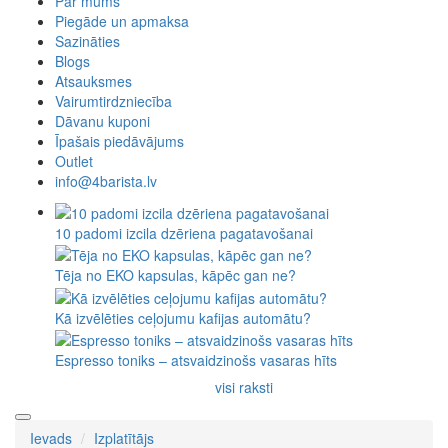
Par mums
Piegāde un apmaksa
Sazināties
Blogs
Atsauksmes
Vairumtirdzniecība
Dāvanu kuponi
Īpašais piedāvājums
Outlet
info@4barista.lv
10 padomi izcila dzēriena pagatavošanai
Tēja no EKO kapsulas, kāpēc gan ne?
Kā izvēlēties ceļojumu kafijas automātu?
Espresso toniks – atsvaidzinošs vasaras hīts
visi raksti
Ievads
Izplatītājs