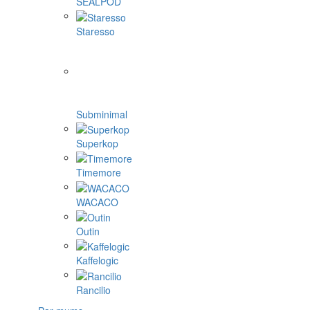
SEALPOD
Staresso
Subminimal
Superkop
Timemore
WACACO
Outin
Kaffelogic
Rancilio