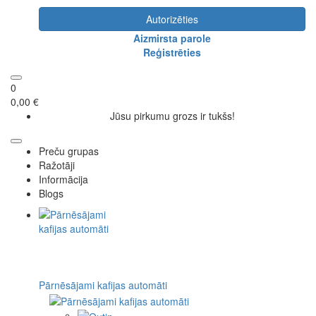
Autorizēties
Aizmirsta parole
Reģistrēties
0
0,00 €
Jūsu pirkumu grozs ir tukšs!
Preču grupas
Ražotāji
Informācija
Blogs
Pārnēsājami kafijas automāti