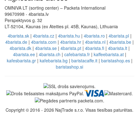
OMNIVA LT (sorting center) – Packeta International
99670998 - 4barista.lv
Perspektyvos g. 32
LT-52104, Kaunas (ex Ateities pl. 45B, Kaunas), Lithuania
4barista.sk
|
4barista.cz
|
4barista.hu
|
4barista.ro
|
4barista.pl
|
4barista.de
|
4barista.com
|
4barista.hr
|
4barista.nl
|
4barista.be
|
4barista.dk
|
4barista.se
|
4barista.pt
|
4barista.fi
|
4barista.lt
|
4barista.ee
|
4barista.ch
|
cafebarista.fr
|
kaffeebarista.at
|
kafesbarista.gr
|
kafebarista.bg
|
baristacaffe.it
|
baristashop.es
|
baristashop.si
Copyright © 2016 - 2026 NajTrade s.r.o. Visas tiesības paturētas.