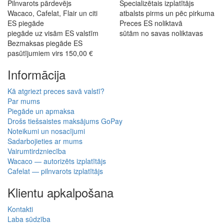
Pilnvarots pārdevējs
Specializētais izplatītājs
Wacaco, Cafelat, Flair un citi
atbalsts pirms un pēc pirkuma
ES piegāde
Preces ES noliktavā
piegāde uz visām ES valstīm
sūtām no savas noliktavas
Bezmaksas piegāde ES
pasūtījumiem virs 150,00 €
Informācija
Kā atgriezt preces savā valstī?
Par mums
Piegāde un apmaksa
Drošs tiešsaistes maksājums GoPay
Noteikumi un nosacījumi
Sadarbojieties ar mums
Vairumtirdzniecība
Wacaco — autorizēts izplatītājs
Cafelat — pilnvarots izplatītājs
Klientu apkalpošana
Kontakti
Laba sūdzība