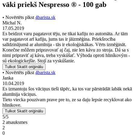
vāki priekš Nespresso ® - 100 gab
• Novērtēts plkst
4barista.sk
Michal N.
17.05.2019
Es beidzot varu pagatavot tēju, ne tikai kafiju no automāta. Ar tām
var pagatavot arī kafiju, jums tas ir jāizmēģina. Priekšrocība
salīdzinājumā ar alumīnija - tās ir ekoloģiskākas. Vērts izmēģināt.
Konečne môžem pripravovať aj čaj, nie len kávu zo stroja. Dá sa s
nimi pripraviť aj káva, treba vyskúšať. Výhoda oproti hliníkovým -
sú ekologickejšie. Stojí za vyskúšanie.
Tulkot
Skatīt oriģinālu
• Novērtēts plkst
4barista.sk
Janka
10.04.2019
Es izmantoju šos vāciņus tieši tāpēc, ka tos var pārstrādāt labāk nekā
alumīnija vāciņus.
Tieto viecka pouzivam prave pre to, ze sa daju lepsie recyklovat ako
hlinikove.
Tulkot
Skatīt oriģinālu
5/5
2 atsauksmes
2
0