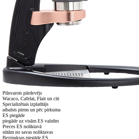
Pilnvarots pārdevējs
Wacaco, Cafelat, Flair un citi
Specializētais izplatītājs
atbalsts pirms un pēc pirkuma
ES piegāde
piegāde uz visām ES valstīm
Preces ES noliktavā
sūtām no savas noliktavas
Bezmaksas piegāde ES