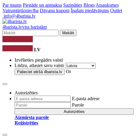
Par mums
Piegāde un apmaksa
Sazināties
Blogs
Atsauksmes
Vairumtirdzniecība
Dāvanu kuponi
Īpašais piedāvājums
Outlet
info@4barista.lv
4
barista
.lv
viss baristām
Meklēt
LV
Izvēlieties piegādes valsti
Lūdzu, atlasiet savu valsti
Or
Palieciet iekšā
4barista.lv
Autorizēties
E-pasta adrese
Parole
Autorizēties
Aizmirsta parole
Reģistrēties