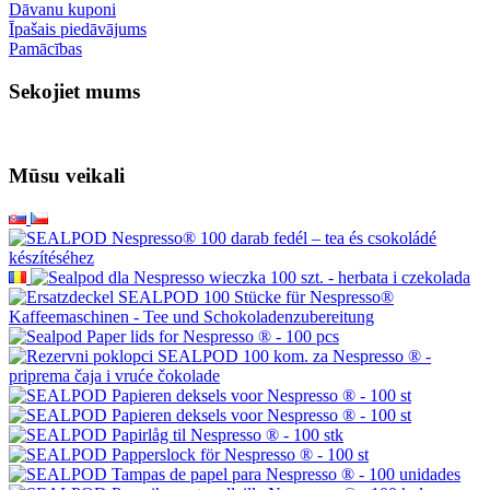
Dāvanu kuponi
Īpašais piedāvājums
Pamācības
Sekojiet mums
Mūsu veikali