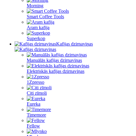
Morning
Smart Coffee Tools
Aram kafija
Superkop
Kafijas dzirnaviņas
Manuālās kafijas dzirnaviņas
Elektriskās kafijas dzirnaviņas
1Zpresso
Citi zīmoli
Eureka
Timemore
Fellow