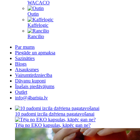
WACACO
Outin
Kaffelogic
Rancilio
Par mums
Piegāde un apmaksa
Sazināties
Blogs
Atsauksmes
Vairumtirdzniecība
Dāvanu kuponi
Īpašais piedāvājums
Outlet
info@4barista.lv
10 padomi izcila dzēriena pagatavošanai
Tēja no EKO kapsulas, kāpēc gan ne?