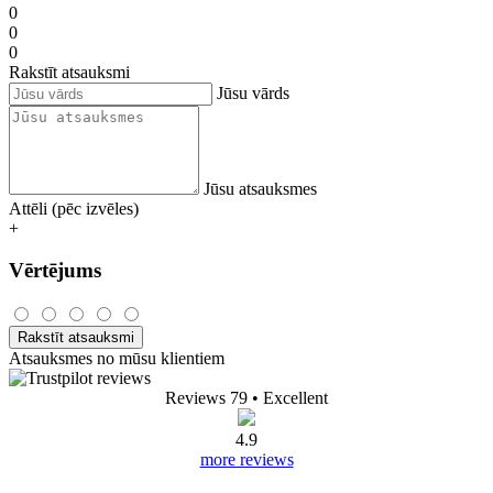
0
0
0
Rakstīt atsauksmi
Jūsu vārds
Jūsu atsauksmes
Attēli (pēc izvēles)
+
Vērtējums
Rakstīt atsauksmi
Atsauksmes no mūsu klientiem
Reviews 79
• Excellent
4.9
more reviews