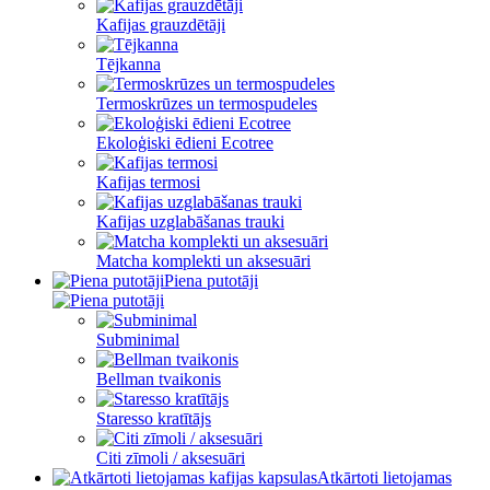
Kafijas grauzdētāji
Tējkanna
Termoskrūzes un termospudeles
Ekoloģiski ēdieni Ecotree
Kafijas termosi
Kafijas uzglabāšanas trauki
Matcha komplekti un aksesuāri
Piena putotāji
Subminimal
Bellman tvaikonis
Staresso kratītājs
Citi zīmoli / aksesuāri
Atkārtoti lietojamas