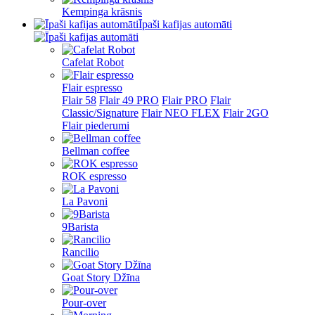
Kempinga krāsnis
Īpaši kafijas automāti
Cafelat Robot
Flair espresso
Flair 58
Flair 49 PRO
Flair PRO
Flair
Classic/Signature
Flair NEO FLEX
Flair 2GO
Flair piederumi
Bellman coffee
ROK espresso
La Pavoni
9Barista
Rancilio
Goat Story Džīna
Pour-over