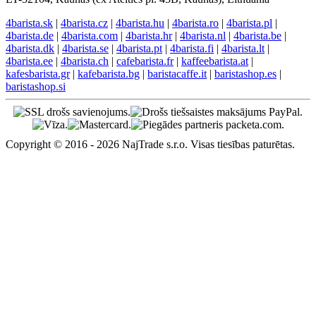
4barista.sk
|
4barista.cz
|
4barista.hu
|
4barista.ro
|
4barista.pl
|
4barista.de
|
4barista.com
|
4barista.hr
|
4barista.nl
|
4barista.be
|
4barista.dk
|
4barista.se
|
4barista.pt
|
4barista.fi
|
4barista.lt
|
4barista.ee
|
4barista.ch
|
cafebarista.fr
|
kaffeebarista.at
|
kafesbarista.gr
|
kafebarista.bg
|
baristacaffe.it
|
baristashop.es
|
baristashop.si
Copyright © 2016 - 2026 NajTrade s.r.o. Visas tiesības paturētas.