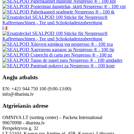
Angļu atbalsts
EN: +421 944 750 100 (9:00-13:00)
info@4barista.lv
Atgriešanās adrese
OMNIVA LT (sorting center) – Packeta International
99670998 - 4barista.lv
Perspektyvos g. 32
LT-52104, Kaunas (ex Ateities pl. 45B, Kaunas), Lithuania