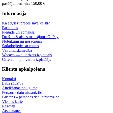
pasūtījumiem virs 150,00 €
Informācija
Kā atgriezt preces savā valstī?
Par mums
Piegāde un apmaksa
Drošs tiešsaistes maksājums GoPay
Noteikumi un nosacījumi
Sadarbojieties ar mums
Vairumtirdzniecība
Wacaco — autorizēts izplatītājs
Cafelat — pilnvarots izplatītājs
Klientu apkalpošana
Kontakti
Laba sūdzība
Atteikšanās no līguma
Personas datu aizsardzība
Biļetens – personas datu aizsardzība
Vietnes karte
Ražotāji
Atsauksmes