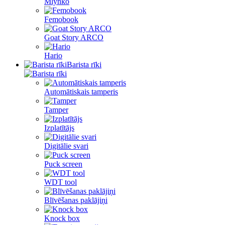
Mlynko
Femobook
Goat Story ARCO
Hario
Barista rīki
Automātiskais tamperis
Tamper
Izplatītājs
Digitālie svari
Puck screen
WDT tool
Blīvēšanas paklājiņi
Knock box