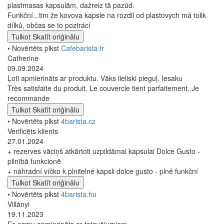
plastmasas kapsulām, dažreiz tā pazūd.
Funkční...tim že kovova kapsle na rozdil od plastovych má tolik
dílků, občas se to poztrácí
Tulkot
Skatīt oriģinālu
• Novērtēts plkst
Cafebarista.fr
Catherine
09.09.2024
Ļoti apmierināts ar produktu. Vāks lieliski pieguļ. Iesaku
Très satisfaite du produit. Le couvercle tient parfaitement. Je
recommande
Tulkot
Skatīt oriģinālu
• Novērtēts plkst
4barista.cz
Verificēts klients
27.01.2024
+ rezerves vāciņš atkārtoti uzpildāmai kapsulai Dolce Gusto -
pilnībā funkcionē
+ náhradní víčko k plnitelné kapsli dolce gusto - plně funkční
Tulkot
Skatīt oriģinālu
• Novērtēts plkst
4barista.hu
Villányi
19.11.2023
Es esmu apmierināts ar tetovējumiem.