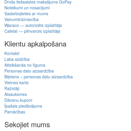
Drošs tiešsaistes maksājums GoPay
Noteikumi un nosacījumi
Sadarbojieties ar mums
Vairumtirdzniecība
Wacaco — autorizēts izplatītājs
Cafelat — pilnvarots izplatītājs
Klientu apkalpošana
Kontakti
Laba sūdzība
Atteikšanās no līguma
Personas datu aizsardzība
Biļetens – personas datu aizsardzība
Vietnes karte
Ražotāji
Atsauksmes
Dāvanu kuponi
Īpašais piedāvājums
Pamācības
Sekojiet mums