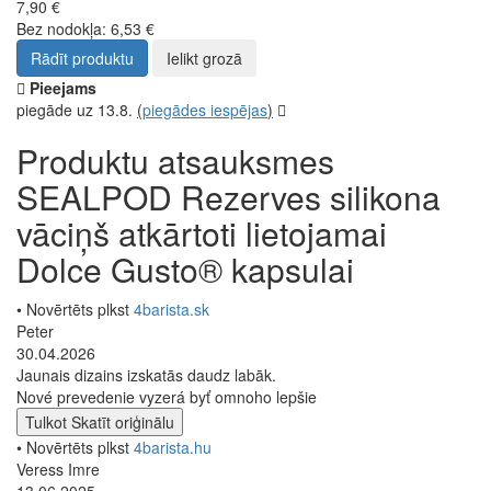
7,90 €
Bez nodokļa: 6,53 €
Rādīt produktu
Ielikt grozā
Pieejams
piegāde uz 13.8.
(
piegādes iespējas
)
Produktu atsauksmes
SEALPOD Rezerves silikona
vāciņš atkārtoti lietojamai
Dolce Gusto® kapsulai
• Novērtēts plkst
4barista.sk
Peter
30.04.2026
Jaunais dizains izskatās daudz labāk.
Nové prevedenie vyzerá byť omnoho lepšie
Tulkot
Skatīt oriģinālu
• Novērtēts plkst
4barista.hu
Veress Imre
13.06.2025