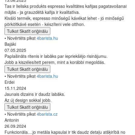
Tas ir lielisks produkts espresso kvalitātes kafijas pagatavošanai
mājās - ja grauzdētā kafija ir kvalitatīva.
Kiváló termék, espresso minőségű kávékat lehet - jó minőségű
pörköltkávé esetén - készíteni vele otthon.
Tulkot
Skatīt oriģinālu
• Novērtēts plkst
4barista.hu
Bajáki
07.05.2025
Paplašināts ritenis ir labāks par iepriekšējo risinājumu.
Jobb a kiszélesített perem, mint a korábbi megoldás.
Tulkot
Skatīt oriģinālu
• Novērtēts plkst
4barista.hu
Erdei
15.11.2024
Jaunais dizains ir daudz labāks.
Az új design sokkal jobb.
Tulkot
Skatīt oriģinālu
• Novērtēts plkst
4barista.cz
Antonin
26.09.2024
Funkcionāla....jo metāla kapsulai ir tik daudz detaļu atšķirībā no