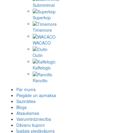
Subminimal
Superkop
Timemore
WACACO
Outin
Kaffelogic
Rancilio
Par mums
Piegāde un apmaksa
Sazināties
Blogs
Atsauksmes
Vairumtirdzniecība
Dāvanu kuponi
Īpašais piedāvājums