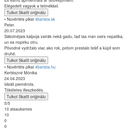
Elégedett vagyok a tetmékkel.
Tulkot
Skatīt oriģinālu
• Novērtēts plkst
4barista.sk
Peter.
20.07.2023
Sākotnējais kalpoja vairāk nekā gadu, tad tas man vairs nepatika,
un es nopirku otru.
Pôvodné vydržalo viac ako rok, potom prestalo tešiť a kúpil som
druhé.
Tulkot
Skatīt oriģinālu
• Novērtēts plkst
4barista.hu
Kertészné Mónika
24.04.2023
Ideāli piemērots.
Tökéletes illeszkedés.
Tulkot
Skatīt oriģinālu
5/5
10 atsauksmes
10
0
0