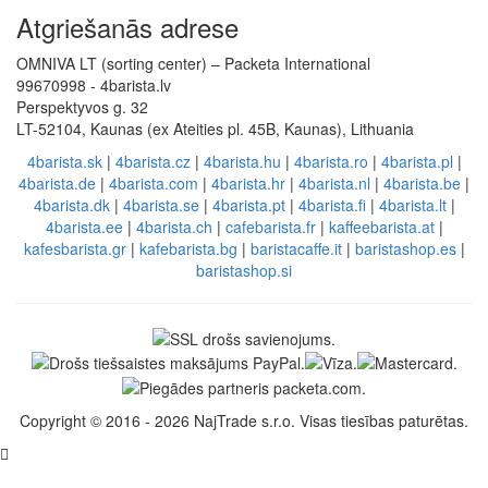
Atgriešanās adrese
OMNIVA LT (sorting center) – Packeta International
99670998 - 4barista.lv
Perspektyvos g. 32
LT-52104, Kaunas (ex Ateities pl. 45B, Kaunas), Lithuania
4barista.sk
|
4barista.cz
|
4barista.hu
|
4barista.ro
|
4barista.pl
|
4barista.de
|
4barista.com
|
4barista.hr
|
4barista.nl
|
4barista.be
|
4barista.dk
|
4barista.se
|
4barista.pt
|
4barista.fi
|
4barista.lt
|
4barista.ee
|
4barista.ch
|
cafebarista.fr
|
kaffeebarista.at
|
kafesbarista.gr
|
kafebarista.bg
|
baristacaffe.it
|
baristashop.es
|
baristashop.si
Copyright © 2016 - 2026 NajTrade s.r.o. Visas tiesības paturētas.