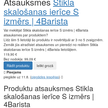
Atsauksmes
Stikla
skalošanas ierīce S
izmērs | 4Barista
Vai meklējat Stikla skalošanas ierīce S izmērs | 4Barista
atsauksmes par produktiem?
Līdz šim 5 lietotāji šo produktu ir novērtējuši ar 3 no 5 zvaigznēm.
Zemāk jūs atradīsiet atsauksmes un pieredzi no reāliem Stikla
skalošanas ierīce S izmērs | 4Barista lietotājiem.
119,90 €
Bez nodokļa: 99,09 €
Rādīt produktu
Ielikt grozā
Pieejams
piegāde uz 11.8.
(
piegādes iespējas
)
Produktu atsauksmes Stikla
skalošanas ierīce S izmērs |
4Barista