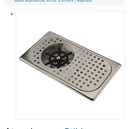
Stikla skalošanas ierīce S izmērs | 4Barista