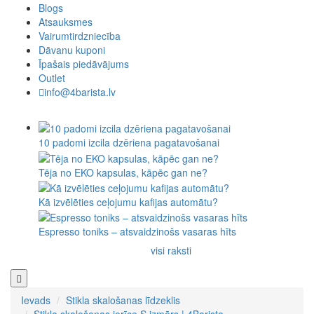
Blogs
Atsauksmes
Vairumtirdzniecība
Dāvanu kuponi
Īpašais piedāvājums
Outlet
info@4barista.lv
10 padomi izcila dzēriena pagatavošanai
Tēja no EKO kapsulas, kāpēc gan ne?
Kā izvēlēties ceļojumu kafijas automātu?
Espresso toniks – atsvaidzinošs vasaras hīts
visi raksti
Ievads
Stikla skalošanas līdzeklis