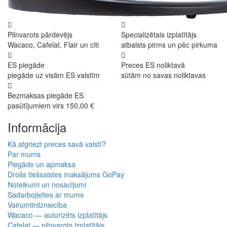
Pilnvarots pārdevējs
Specializētais izplatītājs
Wacaco, Cafelat, Flair un citi
atbalsts pirms un pēc pirkuma
ES piegāde
Preces ES noliktavā
piegāde uz visām ES valstīm
sūtām no savas noliktavas
Bezmaksas piegāde ES
pasūtījumiem virs 150,00 €
Informācija
Kā atgriezt preces savā valstī?
Par mums
Piegāde un apmaksa
Drošs tiešsaistes maksājums GoPay
Noteikumi un nosacījumi
Sadarbojieties ar mums
Vairumtirdzniecība
Wacaco — autorizēts izplatītājs
Cafelat — pilnvarots izplatītājs