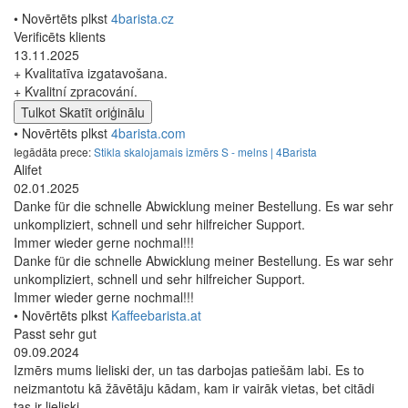
• Novērtēts plkst
4barista.cz
Verificēts klients
13.11.2025
+ Kvalitatīva izgatavošana.
+ Kvalitní zpracování.
Tulkot
Skatīt oriģinālu
• Novērtēts plkst
4barista.com
Iegādāta prece:
Stikla skalojamais izmērs S - melns | 4Barista
Alifet
02.01.2025
Danke für die schnelle Abwicklung meiner Bestellung. Es war sehr
unkompliziert, schnell und sehr hilfreicher Support.
Immer wieder gerne nochmal!!!
Danke für die schnelle Abwicklung meiner Bestellung. Es war sehr
unkompliziert, schnell und sehr hilfreicher Support.
Immer wieder gerne nochmal!!!
• Novērtēts plkst
Kaffeebarista.at
Passt sehr gut
09.09.2024
Izmērs mums lieliski der, un tas darbojas patiešām labi. Es to
neizmantotu kā žāvētāju kādam, kam ir vairāk vietas, bet citādi
tas ir lieliski.