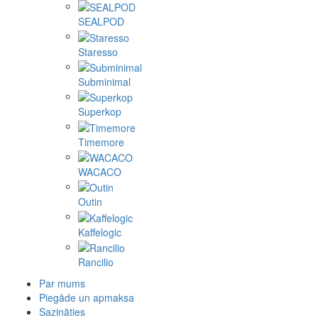
SEALPOD
Staresso
Subminimal
Superkop
Timemore
WACACO
Outin
Kaffelogic
Rancilio
Par mums
Piegāde un apmaksa
Sazināties