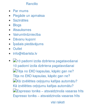
Rancilio
Par mums
Piegāde un apmaksa
Sazināties
Blogs
Atsauksmes
Vairumtirdzniecība
Dāvanu kuponi
Īpašais piedāvājums
Outlet
info@4barista.lv
10 padomi izcila dzēriena pagatavošanai
Tēja no EKO kapsulas, kāpēc gan ne?
Kā izvēlēties ceļojumu kafijas automātu?
Espresso toniks – atsvaidzinošs vasaras hīts
visi raksti