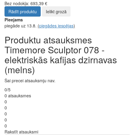
Bez nodokļa: 693,39 €
Rādīt produktu
Ielikt grozā
Pieejams
piegāde uz 13.8.
(
piegādes iespējas
)
Produktu atsauksmes
Timemore Sculptor 078 -
elektriskās kafijas dzirnavas
(melns)
Šai precei atsauksmju nav.
0/5
0 atsauksmes
0
0
0
0
0
Rakstīt atsauksmi