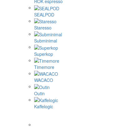
ROK espresso
SEALPOD
Staresso
Subminimal
Superkop
Timemore
WACACO
Outin
Kaffelogic