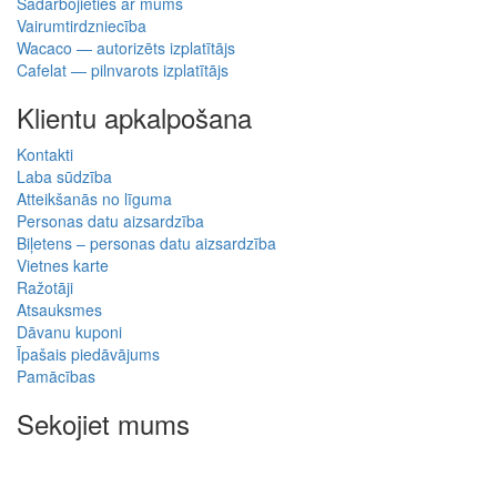
Sadarbojieties ar mums
Vairumtirdzniecība
Wacaco — autorizēts izplatītājs
Cafelat — pilnvarots izplatītājs
Klientu apkalpošana
Kontakti
Laba sūdzība
Atteikšanās no līguma
Personas datu aizsardzība
Biļetens – personas datu aizsardzība
Vietnes karte
Ražotāji
Atsauksmes
Dāvanu kuponi
Īpašais piedāvājums
Pamācības
Sekojiet mums