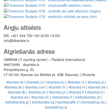
Angļu atbalsts
EN: +421 944 750 100 (9:00-13:00)
info@4barista.lv
Atgriešanās adrese
OMNIVA LT (sorting center) – Packeta International
99670998 - 4barista.lv
Perspektyvos g. 32
LT-52104, Kaunas (ex Ateities pl. 45B, Kaunas), Lithuania
4barista.sk
|
4barista.cz
|
4barista.hu
|
4barista.ro
|
4barista.pl
|
4barista.de
|
4barista.com
|
4barista.hr
|
4barista.nl
|
4barista.be
|
4barista.dk
|
4barista.se
|
4barista.pt
|
4barista.fi
|
4barista.lt
|
4barista.ee
|
4barista.ch
|
cafebarista.fr
|
kaffeebarista.at
|
kafesbarista.gr
|
kafebarista.bg
|
baristacaffe.it
|
baristashop.es
|
baristashop.si