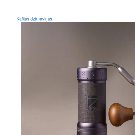
Kafijas dzirnaviņas