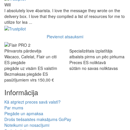
Will
I absolutely love 4barista. I love the message they wrote on the
delivery box. I love that they compiled a list of resources for me to
utilize for lea ...
Pievienot atsauksmi
Pilnvarots pārdevējs
Specializētais izplatītājs
Wacaco, Cafelat, Flair un citi
atbalsts pirms un pēc pirkuma
ES piegāde
Preces ES noliktavā
piegāde uz visām ES valstīm
sūtām no savas noliktavas
Bezmaksas piegāde ES
pasūtījumiem virs 150,00 €
Informācija
Kā atgriezt preces savā valstī?
Par mums
Piegāde un apmaksa
Drošs tiešsaistes maksājums GoPay
Noteikumi un nosacījumi