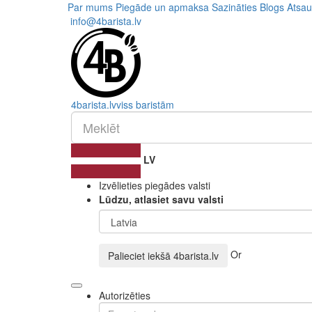
Par mums
Piegāde un apmaksa
Sazināties
Blogs
Atsa
info@4barista.lv
4
barista
.lv
viss baristām
LV
Izvēlieties piegādes valsti
Lūdzu, atlasiet savu valsti
Or
Palieciet iekšā
4barista.lv
Autorizēties