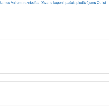
uksmes
Vairumtirdzniecība
Dāvanu kuponi
Īpašais piedāvājums
Outlet