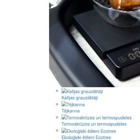
Kafijas grauzdētāji
Tējkanna
Termoskrūzes un termospudeles
Ekoloģiski ēdieni Ecotree