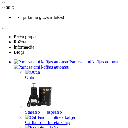
0
0,00 €
Jūsu pirkumu grozs ir tukšs!
Preču grupas
Ražotāji
Informācija
Blogs
Pārnēsājami kafijas automāti
Outin
Staresso — espresso
Cafflano — filtrēta kafija