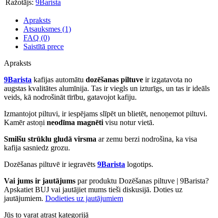
Ražotājs:
9Barista
Apraksts
Atsauksmes (1)
FAQ (0)
Saistītā prece
Apraksts
9Barista
kafijas automātu
dozēšanas piltuve
ir izgatavota no
augstas kvalitātes alumīnija. Tas ir viegls un izturīgs, un tas ir ideāls
veids, kā nodrošināt tīrību, gatavojot kafiju.
Izmantojot piltuvi, ir iespējams slīpēt un blietēt, nenoņemot piltuvi.
Kamēr astoņi
neodīma magnēti
visu notur vietā.
Smilšu strūklu gludā virsma
ar zemu berzi nodrošina, ka visa
kafija sasniedz grozu.
Dozēšanas piltuvē ir iegravēts
9Barista
logotips.
Vai jums ir jautājums
par produktu Dozēšanas piltuve | 9Barista?
Apskatiet BUJ vai jautājiet mums tieši diskusijā. Doties uz
jautājumiem.
Dodieties uz jautājumiem
Jūs to varat atrast kategorijā