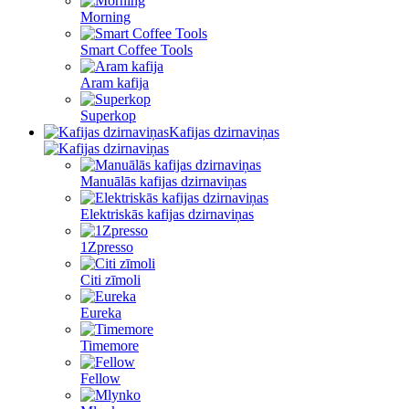
Morning
Smart Coffee Tools
Aram kafija
Superkop
Kafijas dzirnaviņas
Manuālās kafijas dzirnaviņas
Elektriskās kafijas dzirnaviņas
1Zpresso
Citi zīmoli
Eureka
Timemore
Fellow