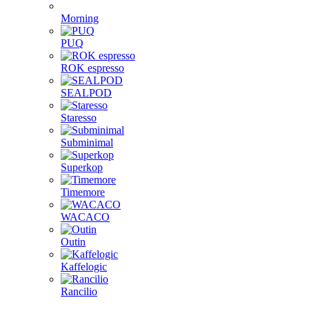
Morning
PUQ
ROK espresso
SEALPOD
Staresso
Subminimal
Superkop
Timemore
WACACO
Outin
Kaffelogic
Rancilio