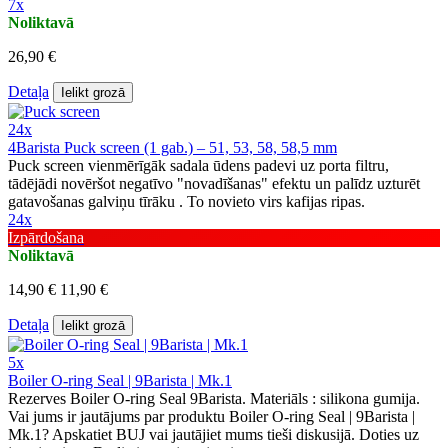
7x
Noliktavā
26,90 €
Detaļa
Ielikt grozā
24x
4Barista Puck screen (1 gab.) – 51, 53, 58, 58,5 mm
Puck screen vienmērīgāk sadala ūdens padevi uz porta filtru,
tādējādi novēršot negatīvo "novadīšanas" efektu un palīdz uzturēt
gatavošanas galviņu tīrāku . To novieto virs kafijas ripas.
24x
Izpārdošana
Noliktavā
14,90 €
11,90 €
Detaļa
Ielikt grozā
5x
Boiler O-ring Seal | 9Barista | Mk.1
Rezerves Boiler O-ring Seal 9Barista. Materiāls : silikona gumija.
Vai jums ir jautājums par produktu Boiler O-ring Seal | 9Barista |
Mk.1? Apskatiet BUJ vai jautājiet mums tieši diskusijā. Doties uz