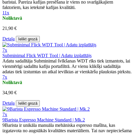
baristai. Pareiza kafijas presēšana ir viens no svarīgākajiem
faktoriem, kas ietekmē kafijas kvalitāti.
11x
Noliktavā
21,90 €
Detaļa
Ielikt grozā
7x
Subminimal Flick WDT Tool | Adatu izplatītājs
Adatu sadalītāja Subminimal švīkšanas WDT rīks tiek izmantots, lai
vienmērīgi sadalītu kafiju portafiltrā. Ar vienu klikšķi sadalītāja
adatas tiek izstumtas un atkal ievilktas ar vienkāršu plaukstas pirkstu.
7x
Noliktavā
34,90 €
Detaļa
Ielikt grozā
7x
9Barista Espresso Machine Standard | Mk.2
9Barista ir unikāla manuāla mehāniska espresso mašīna, kas
izgatavota no augstākās kvalitātes materiāliem. Tai nav nepieciešama