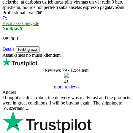
elektrība, tā darbojas uz jebkuras plīts virsmas un var radīt 9 bāru
spiedienu, nodrošinot perfekti sabalansētas espresso pagatavošanu
Professional kvalitātē.
7x
Bezmaksas piegāde
Noliktavā
589,00 €
Detaļa
Ielikt grozā
Atsauksmes no mūsu klientiem
Reviews 79
• Excellent
4.9
more reviews
Andres
I bought a cafelat robot, the delivery was really fast and the products
were in great conditions. I will be buying again. The shipping to
Switzerland ...