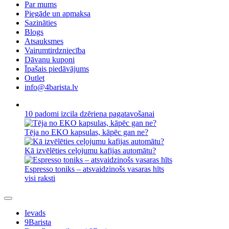
Par mums
Piegāde un apmaksa
Sazināties
Blogs
Atsauksmes
Vairumtirdzniecība
Dāvanu kuponi
Īpašais piedāvājums
Outlet
info@4barista.lv
10 padomi izcila dzēriena pagatavošanai
Tēja no EKO kapsulas, kāpēc gan ne?
Kā izvēlēties ceļojumu kafijas automātu?
Espresso toniks – atsvaidzinošs vasaras hīts
visi raksti
Ievads
9Barista