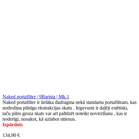
Naked portafilter | 9Barista | Mk.1
Naked portafilter ir lielāka diafragma nekā standarta portafiltram, kas
nodrošina pilnīgu ekstrakcijas skatu . Ieguvumi ir daļēji estētiski,
taču pilns groza skats var arī palīdzēt noteikt novirzīšanu , kas ir
noderīgi, nosakot, kā uzlabot sitienus.
Izpārdots
134,90 €