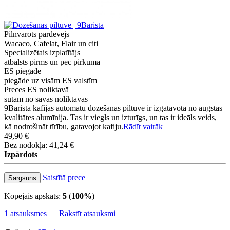
Pilnvarots pārdevējs
Wacaco, Cafelat, Flair un citi
Specializētais izplatītājs
atbalsts pirms un pēc pirkuma
ES piegāde
piegāde uz visām ES valstīm
Preces ES noliktavā
sūtām no savas noliktavas
9Barista kafijas automātu dozēšanas piltuve ir izgatavota no augstas
kvalitātes alumīnija. Tas ir viegls un izturīgs, un tas ir ideāls veids,
kā nodrošināt tīrību, gatavojot kafiju.
Rādīt vairāk
49,90 €
Bez nodokļa: 41,24 €
Izpārdots
Saistītā prece
Sargsuns
Kopējais apskats:
5
(
100%
)
1 atsauksmes
Rakstīt atsauksmi