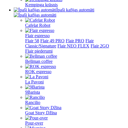
Kempinga krāsnis
Īpaši kafijas automāti
Cafelat Robot
Flair espresso
Flair 58
Flair 49 PRO
Flair PRO
Flair
Classic/Signature
Flair NEO FLEX
Flair 2GO
Flair piederumi
Bellman coffee
ROK espresso
La Pavoni
9Barista
Rancilio
Goat Story Džīna
Pour-over