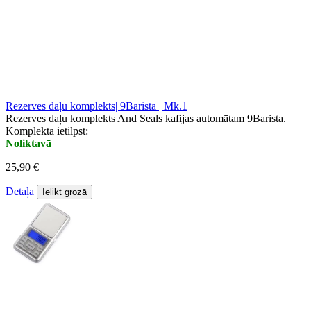
Rezerves daļu komplekts| 9Barista | Mk.1
Rezerves daļu komplekts And Seals kafijas automātam 9Barista.
Komplektā ietilpst:
Noliktavā
25,90 €
Detaļa
Ielikt grozā