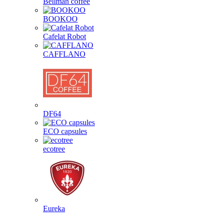
Bellman coffee
BOOKOO
Cafelat Robot
CAFFLANO
DF64
ECO capsules
ecotree
Eureka