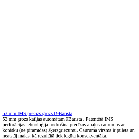
53 mm IMS precīzs grozs | 9Barista
53 mm grozs kafijas automātam 9Barista . Patentētā IMS
perforācijas tehnoloģija nodrošina precīzus apaļus caurumus ar
konisku (ne piramīdas) šķērsgriezumu. Cauruma virsma ir pulēta un
neatstāj malas. kā rezultātā tiek iegūta konsekventāka.