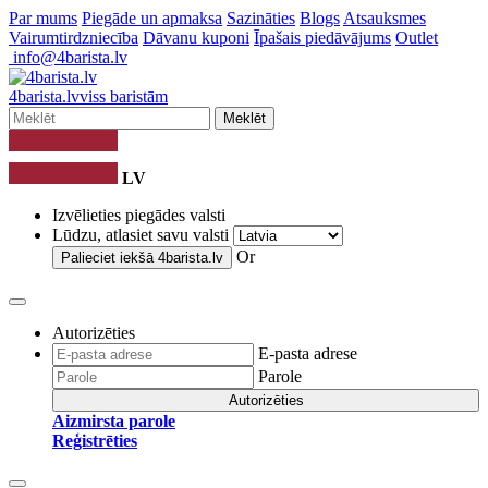
Par mums
Piegāde un apmaksa
Sazināties
Blogs
Atsauksmes
Vairumtirdzniecība
Dāvanu kuponi
Īpašais piedāvājums
Outlet
info@4barista.lv
4
barista
.lv
viss baristām
Meklēt
LV
Izvēlieties piegādes valsti
Lūdzu, atlasiet savu valsti
Or
Palieciet iekšā
4barista.lv
Autorizēties
E-pasta adrese
Parole
Autorizēties
Aizmirsta parole
Reģistrēties