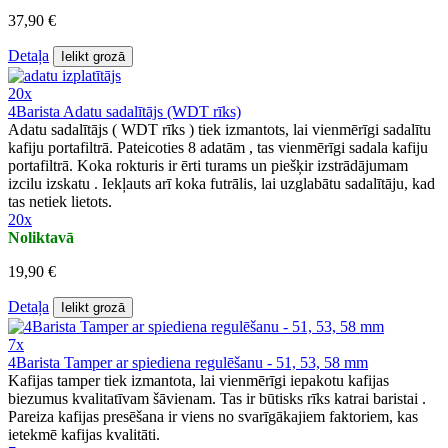
37,90 €
Detaļa
Ielikt grozā
20x
4Barista Adatu sadalītājs (WDT rīks)
Adatu sadalītājs ( WDT rīks ) tiek izmantots, lai vienmērīgi sadalītu
kafiju portafiltrā. Pateicoties 8 adatām , tas vienmērīgi sadala kafiju
portafiltrā. Koka rokturis ir ērti turams un piešķir izstrādājumam
izcilu izskatu . Iekļauts arī koka futrālis, lai uzglabātu sadalītāju, kad
tas netiek lietots.
20x
Noliktavā
19,90 €
Detaļa
Ielikt grozā
7x
4Barista Tamper ar spiediena regulēšanu - 51, 53, 58 mm
Kafijas tamper tiek izmantota, lai vienmērīgi iepakotu kafijas
biezumus kvalitatīvam šāvienam. Tas ir būtisks rīks katrai baristai .
Pareiza kafijas presēšana ir viens no svarīgākajiem faktoriem, kas
ietekmē kafijas kvalitāti.