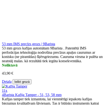
53 mm IMS precīzs grozs | 9Barista
53 mm grozs kafijas automātam 9Barista . Patentētā IMS
perforācijas tehnoloģija nodrošina precīzus apaļus caurumus ar
konisku (ne piramīdas) šķērsgriezumu. Cauruma virsma ir pulēta un
neatstāj malas. kā rezultātā tiek iegūta konsekventāka.
Noliktavā
43,90 €
Detaļa
Ielikt grozā
11x
4Barista Kafija Tamper - 51, 53, 58 mm
Kafijas tamper tiek izmantota, lai vienmērīgi iepakotu kafijas
biezumus kvalitatīvam šāvienam. Tas ir būtisks instruments katrai