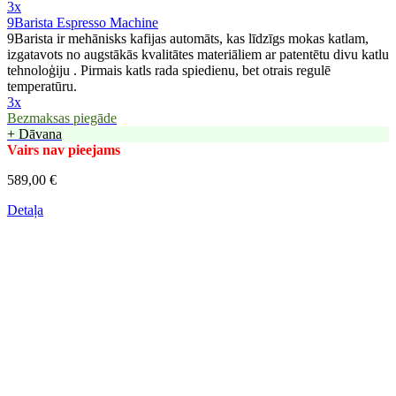
3x
9Barista Espresso Machine
9Barista ir mehānisks kafijas automāts, kas līdzīgs mokas katlam,
izgatavots no augstākās kvalitātes materiāliem ar patentētu divu katlu
tehnoloģiju . Pirmais katls rada spiedienu, bet otrais regulē
temperatūru.
3x
Bezmaksas piegāde
+ Dāvana
Vairs nav pieejams
589,00 €
Detaļa