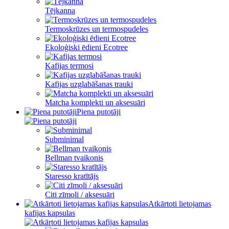
Tējkanna
Termoskrūzes un termospudeles
Ekoloģiski ēdieni Ecotree
Kafijas termosi
Kafijas uzglabāšanas trauki
Matcha komplekti un aksesuāri
Piena putotāji
Subminimal
Bellman tvaikonis
Staresso kratītājs
Citi zīmoli / aksesuāri
Atkārtoti lietojamas
kafijas kapsulas