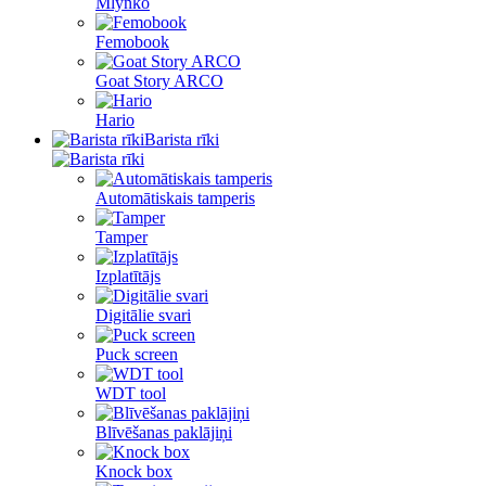
Mlynko
Femobook
Goat Story ARCO
Hario
Barista rīki
Automātiskais tamperis
Tamper
Izplatītājs
Digitālie svari
Puck screen
WDT tool
Blīvēšanas paklājiņi
Knock box