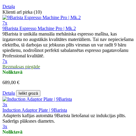
Detaļa
Klienti arī pirka (10)
7x
9Barista Espresso Machine Pro | Mk.2
9Barista ir unikāla manuāla mehāniska espresso mašīna, kas
izgatavota no augstākās kvalitātes materiāliem. Tai nav nepieciešama
elektrība, tā darbojas uz jebkuras plīts virsmas un var radīt 9 bāru
spiedienu, nodrošinot perfekti sabalansētas espresso pagatavošanu
Professional kvalitātē.
7x
Bezmaksas piegāde
Noliktavā
689,00 €
Detaļa
Ielikt grozā
3x
Induction Adaptor Plate | 9Barista
Adapteris kafijas automāta 9Barista lietošanai uz indukcijas plīts.
Saderīgs plāksnes diametrs.
3x
Noliktavā