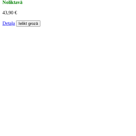
Noliktavā
43,90 €
Detaļa
Ielikt grozā