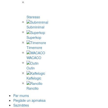
Staresso
Subminimal
Superkop
Timemore
WACACO
Outin
Kaffelogic
Rancilio
Par mums
Piegāde un apmaksa
Sazināties