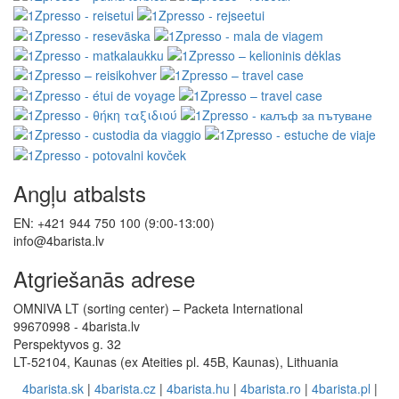
Angļu atbalsts
EN: +421 944 750 100 (9:00-13:00)
info@4barista.lv
Atgriešanās adrese
OMNIVA LT (sorting center) – Packeta International
99670998 - 4barista.lv
Perspektyvos g. 32
LT-52104, Kaunas (ex Ateities pl. 45B, Kaunas), Lithuania
4barista.sk
|
4barista.cz
|
4barista.hu
|
4barista.ro
|
4barista.pl
|