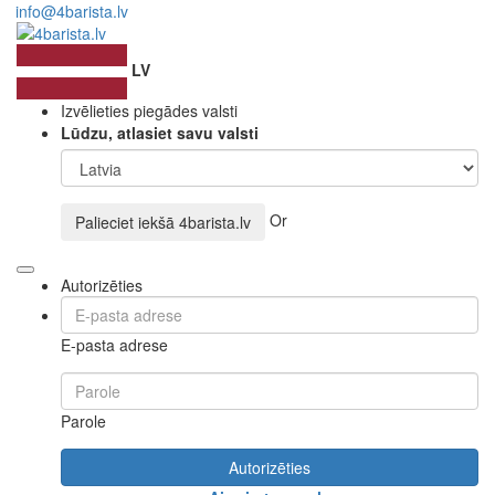
info@4barista.lv
LV
Izvēlieties piegādes valsti
Lūdzu, atlasiet savu valsti
Or
Palieciet iekšā
4barista.lv
Autorizēties
E-pasta adrese
Parole
Autorizēties