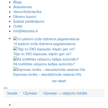
Blogs
Atsauksmes
Vairumtirdzniecība
Dāvanu kuponi
Īpašais piedāvājums
Outlet
info@4barista.lv
10 padomi izcila dzēriena pagatavošanai
Tēja no EKO kapsulas, kāpēc gan ne?
Kā izvēlēties ceļojumu kafijas automātu?
Espresso toniks – atsvaidzinošs vasaras hīts
visi raksti
Ievads
1Zpresso
1Zpresso — ceļojumu futrālis