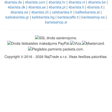
4barista.de
|
4barista.com
|
4barista.hr
|
4barista.nl
|
4barista.be
|
4barista.dk
|
4barista.se
|
4barista.pt
|
4barista.fi
|
4barista.lt
|
4barista.ee
|
4barista.ch
|
cafebarista.fr
|
kaffeebarista.at
|
kafesbarista.gr
|
kafebarista.bg
|
baristacaffe.it
|
baristashop.es
|
baristashop.si
Copyright © 2016 - 2026 NajTrade s.r.o. Visas tiesības paturētas.