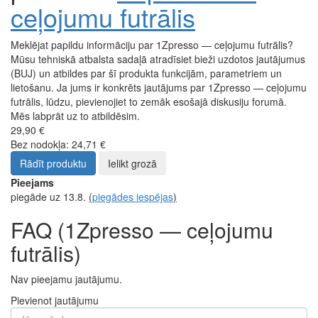
ceļojumu futrālis
Meklējat papildu informāciju par 1Zpresso — ceļojumu futrālis?
Mūsu tehniskā atbalsta sadaļā atradīsiet bieži uzdotos jautājumus
(BUJ) un atbildes par šī produkta funkcijām, parametriem un
lietošanu. Ja jums ir konkrēts jautājums par 1Zpresso — ceļojumu
futrālis, lūdzu, pievienojiet to zemāk esošajā diskusiju forumā.
Mēs labprāt uz to atbildēsim.
29,90 €
Bez nodokļa: 24,71 €
Rādīt produktu
Ielikt grozā
Pieejams
piegāde uz 13.8.
(
piegādes iespējas
)
FAQ (1Zpresso — ceļojumu
futrālis)
Nav pieejamu jautājumu.
Pievienot jautājumu