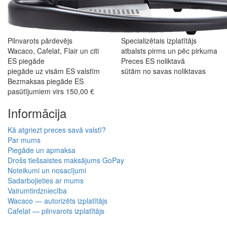
Pilnvarots pārdevējs
Specializētais izplatītājs
Wacaco, Cafelat, Flair un citi
atbalsts pirms un pēc pirkuma
ES piegāde
Preces ES noliktavā
piegāde uz visām ES valstīm
sūtām no savas noliktavas
Bezmaksas piegāde ES
pasūtījumiem virs 150,00 €
Informācija
Kā atgriezt preces savā valstī?
Par mums
Piegāde un apmaksa
Drošs tiešsaistes maksājums GoPay
Noteikumi un nosacījumi
Sadarbojieties ar mums
Vairumtirdzniecība
Wacaco — autorizēts izplatītājs
Cafelat — pilnvarots izplatītājs