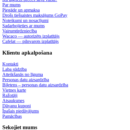
Par mums
Piegāde un apmaksa
Drošs tiešsaistes maksājums GoPay
Noteikumi un nosacījumi
Sadarbojieties ar mums
Vairumtirdzniecība
Wacaco — autorizēts izplatītājs
Cafelat — pilnvarots izplatītājs
Klientu apkalpošana
Kontakti
Laba sūdzība
Atteikšanās no līguma
Personas datu aizsardzība
Biļetens – personas datu aizsardzība
Vietnes karte
Ražotāji
Atsauksmes
Dāvanu kuponi
Īpašais piedāvājums
Pamācības
Sekojiet mums