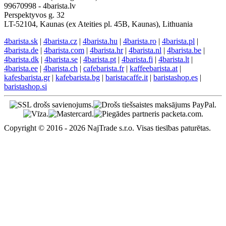
99670998 - 4barista.lv
Perspektyvos g. 32
LT-52104, Kaunas (ex Ateities pl. 45B, Kaunas), Lithuania
4barista.sk
|
4barista.cz
|
4barista.hu
|
4barista.ro
|
4barista.pl
|
4barista.de
|
4barista.com
|
4barista.hr
|
4barista.nl
|
4barista.be
|
4barista.dk
|
4barista.se
|
4barista.pt
|
4barista.fi
|
4barista.lt
|
4barista.ee
|
4barista.ch
|
cafebarista.fr
|
kaffeebarista.at
|
kafesbarista.gr
|
kafebarista.bg
|
baristacaffe.it
|
baristashop.es
|
baristashop.si
Copyright © 2016 - 2026 NajTrade s.r.o. Visas tiesības paturētas.