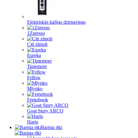
Elektriskās kafijas dzirnaviņas
1Zpresso
Citi zīmoli
Eureka
Timemore
Fellow
Mlynko
Femobook
Goat Story ARCO
Hario
Barista rīki