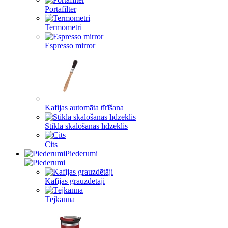
Portafilter
Termometri
Espresso mirror
Kafijas automāta tīrīšana
Stikla skalošanas līdzeklis
Cits
Piederumi
Kafijas grauzdētāji
Tējkanna