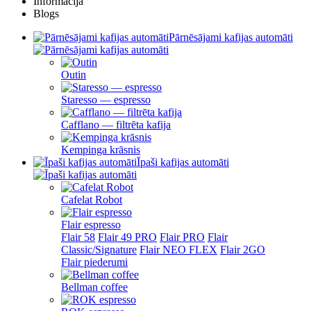
Informācija
Blogs
Pārnēsājami kafijas automāti
Outin
Staresso — espresso
Cafflano — filtrēta kafija
Kempinga krāsnis
Īpaši kafijas automāti
Cafelat Robot
Flair espresso
Flair 58
Flair 49 PRO
Flair PRO
Flair
Classic/Signature
Flair NEO FLEX
Flair 2GO
Flair piederumi
Bellman coffee