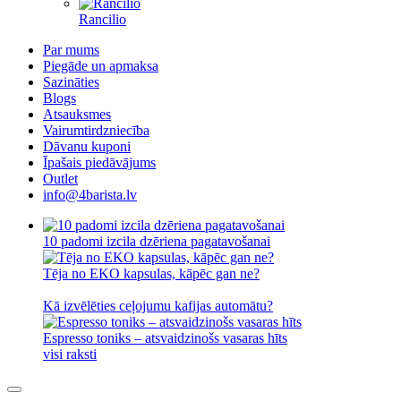
Rancilio
Par mums
Piegāde un apmaksa
Sazināties
Blogs
Atsauksmes
Vairumtirdzniecība
Dāvanu kuponi
Īpašais piedāvājums
Outlet
info@4barista.lv
10 padomi izcila dzēriena pagatavošanai
Tēja no EKO kapsulas, kāpēc gan ne?
Kā izvēlēties ceļojumu kafijas automātu?
Espresso toniks – atsvaidzinošs vasaras hīts
visi raksti