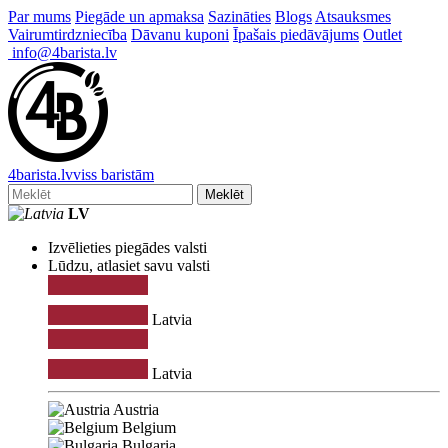
Par mums
Piegāde un apmaksa
Sazināties
Blogs
Atsauksmes
Vairumtirdzniecība
Dāvanu kuponi
Īpašais piedāvājums
Outlet
info@4barista.lv
4
barista
.lv
viss baristām
Meklēt
LV
Izvēlieties piegādes valsti
Lūdzu, atlasiet savu valsti
Latvia
Latvia
Austria
Belgium
Bulgaria