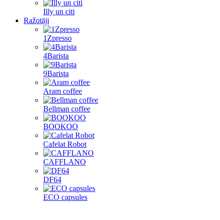
Illy un citi
Ražotāji
1Zpresso
4Barista
9Barista
Aram coffee
Bellman coffee
BOOKOO
Cafelat Robot
CAFFLANO
DF64
ECO capsules