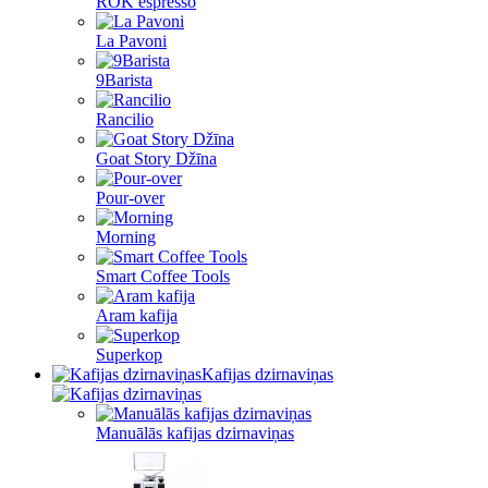
ROK espresso
La Pavoni
9Barista
Rancilio
Goat Story Džīna
Pour-over
Morning
Smart Coffee Tools
Aram kafija
Superkop
Kafijas dzirnaviņas
Manuālās kafijas dzirnaviņas