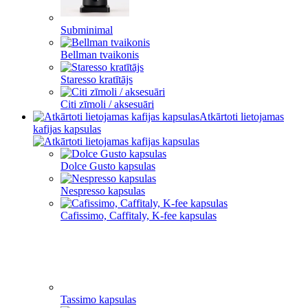
Subminimal
Bellman tvaikonis
Staresso kratītājs
Citi zīmoli / aksesuāri
Atkārtoti lietojamas
kafijas kapsulas
Dolce Gusto kapsulas
Nespresso kapsulas
Cafissimo, Caffitaly, K-fee kapsulas
Tassimo kapsulas