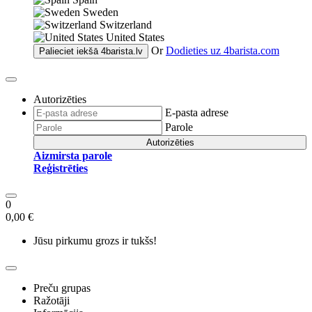
Sweden
Switzerland
United States
Or
Dodieties uz
4barista.com
Palieciet iekšā
4barista.lv
Autorizēties
E-pasta adrese
Parole
Autorizēties
Aizmirsta parole
Reģistrēties
0
0,00 €
Jūsu pirkumu grozs ir tukšs!
Preču grupas
Ražotāji