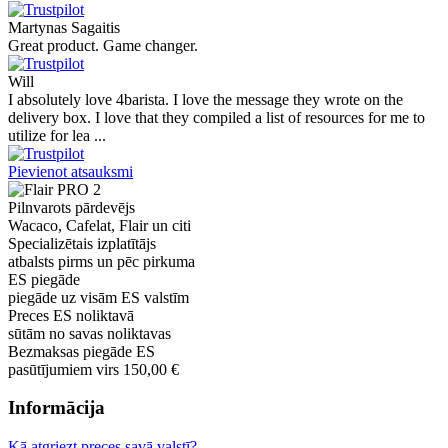
Martynas Sagaitis
Great product. Game changer.
Will
I absolutely love 4barista. I love the message they wrote on the
delivery box. I love that they compiled a list of resources for me to
utilize for lea ...
Pievienot atsauksmi
Pilnvarots pārdevējs
Wacaco, Cafelat, Flair un citi
Specializētais izplatītājs
atbalsts pirms un pēc pirkuma
ES piegāde
piegāde uz visām ES valstīm
Preces ES noliktavā
sūtām no savas noliktavas
Bezmaksas piegāde ES
pasūtījumiem virs 150,00 €
Informācija
Kā atgriezt preces savā valstī?