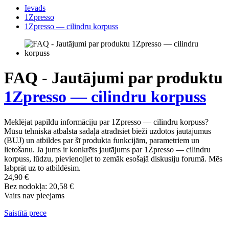
Ievads
1Zpresso
1Zpresso — cilindru korpuss
FAQ - Jautājumi par produktu
1Zpresso — cilindru korpuss
Meklējat papildu informāciju par 1Zpresso — cilindru korpuss?
Mūsu tehniskā atbalsta sadaļā atradīsiet bieži uzdotos jautājumus
(BUJ) un atbildes par šī produkta funkcijām, parametriem un
lietošanu. Ja jums ir konkrēts jautājums par 1Zpresso — cilindru
korpuss, lūdzu, pievienojiet to zemāk esošajā diskusiju forumā. Mēs
labprāt uz to atbildēsim.
24,90 €
Bez nodokļa: 20,58 €
Vairs nav pieejams
Saistītā prece