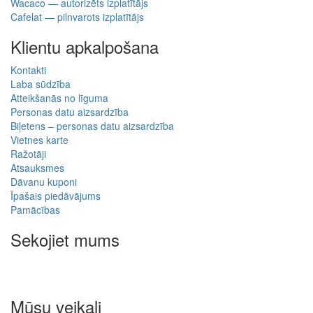
Wacaco — autorizēts izplatītājs
Cafelat — pilnvarots izplatītājs
Klientu apkalpošana
Kontakti
Laba sūdzība
Atteikšanās no līguma
Personas datu aizsardzība
Biļetens – personas datu aizsardzība
Vietnes karte
Ražotāji
Atsauksmes
Dāvanu kuponi
Īpašais piedāvājums
Pamācības
Sekojiet mums
Mūsu veikali