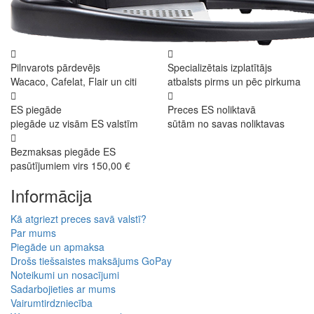
Pilnvarots pārdevējs
Specializētais izplatītājs
Wacaco, Cafelat, Flair un citi
atbalsts pirms un pēc pirkuma
ES piegāde
Preces ES noliktavā
piegāde uz visām ES valstīm
sūtām no savas noliktavas
Bezmaksas piegāde ES
pasūtījumiem virs 150,00 €
Informācija
Kā atgriezt preces savā valstī?
Par mums
Piegāde un apmaksa
Drošs tiešsaistes maksājums GoPay
Noteikumi un nosacījumi
Sadarbojieties ar mums
Vairumtirdzniecība