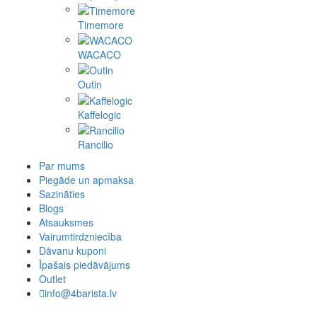
Timemore
WACACO
Outin
Kaffelogic
Rancilio
Par mums
Piegāde un apmaksa
Sazināties
Blogs
Atsauksmes
Vairumtirdzniecība
Dāvanu kuponi
Īpašais piedāvājums
Outlet
info@4barista.lv