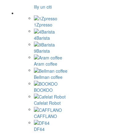
Illy un citi
1Zpresso
4Barista
9Barista
Aram coffee
Bellman coffee
BOOKOO
Cafelat Robot
CAFFLANO
DF64