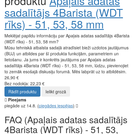
produktu
Apaļais adatas
sadalītājs 4Barista (WDT
rīks) - 51, 53, 58 mm
Meklējat papildu informāciju par Apaļais adatas sadalītājs 4Barista
(WDT rīks) - 51, 53, 58 mm?
Mūsu tehniskā atbalsta sadaļā atradīsiet bieži uzdotos jautājumus
(BUJ) un atbildes par šī produkta funkcijām, parametriem un
lietošanu. Ja jums ir konkrēts jautājums par Apaļais adatas
sadalītājs 4Barista (WDT rīks) - 51, 53, 58 mm, lūdzu, pievienojiet
to zemāk esošajā diskusiju forumā. Mēs labprāt uz to atbildēsim.
26,90 €
Bez nodokļa: 22,23 €
Rādīt produktu
Ielikt grozā
Pieejams
piegāde uz 14.8.
(
piegādes iespējas
)
FAQ (Apaļais adatas sadalītājs
4Barista (WDT rīks) - 51, 53,