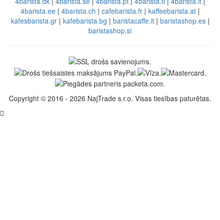
4barista.dk
|
4barista.se
|
4barista.pt
|
4barista.fi
|
4barista.lt
|
4barista.ee
|
4barista.ch
|
cafebarista.fr
|
kaffeebarista.at
|
kafesbarista.gr
|
kafebarista.bg
|
baristacaffe.it
|
baristashop.es
|
baristashop.si
Copyright © 2016 - 2026 NajTrade s.r.o. Visas tiesības paturētas.