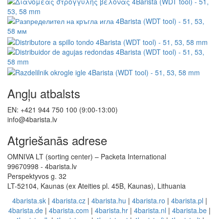
Angļu atbalsts
EN: +421 944 750 100 (9:00-13:00)
info@4barista.lv
Atgriešanās adrese
OMNIVA LT (sorting center) – Packeta International
99670998 - 4barista.lv
Perspektyvos g. 32
LT-52104, Kaunas (ex Ateities pl. 45B, Kaunas), Lithuania
4barista.sk
|
4barista.cz
|
4barista.hu
|
4barista.ro
|
4barista.pl
|
4barista.de
|
4barista.com
|
4barista.hr
|
4barista.nl
|
4barista.be
|