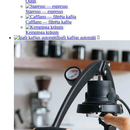
Outin
Staresso — espresso
Cafflano — filtrēta kafija
Kempinga krāsnis
Īpaši kafijas automāti