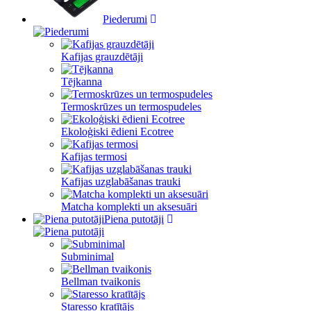
Piederumi
Kafijas grauzdētāji
Tējkanna
Termoskrūzes un termospudeles
Ekoloģiski ēdieni Ecotree
Kafijas termosi
Kafijas uzglabāšanas trauki
Matcha komplekti un aksesuāri
Piena putotāji
Subminimal
Bellman tvaikonis
Staresso kratītājs