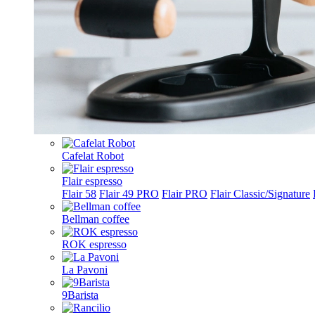
Cafelat Robot
Flair espresso
Flair 58
Flair 49 PRO
Flair PRO
Flair Classic/Signature
Bellman coffee
ROK espresso
La Pavoni
9Barista