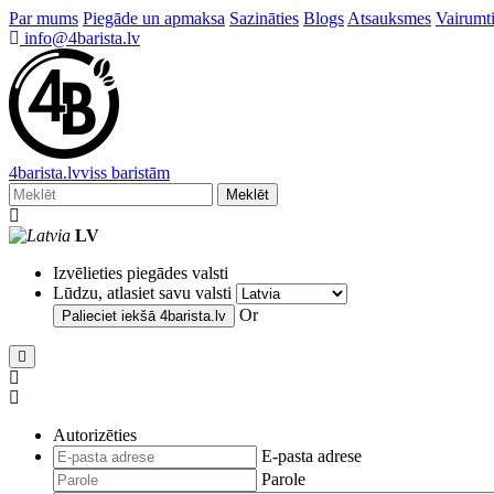
Par mums
Piegāde un apmaksa
Sazināties
Blogs
Atsauksmes
Vairumti
info@4barista.lv
4
barista
.lv
viss baristām
Meklēt
LV
Izvēlieties piegādes valsti
Lūdzu, atlasiet savu valsti
Or
Palieciet iekšā
4barista.lv
Autorizēties
E-pasta adrese
Parole