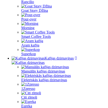
Rancilio
Goat Story Džīna
Pour-over
Morning
Smart Coffee Tools
Aram kafija
Superkop
Kafijas dzirnaviņas
Manuālās kafijas dzirnaviņas
Elektriskās kafijas dzirnaviņas
1Zpresso
Citi zīmoli
Eureka