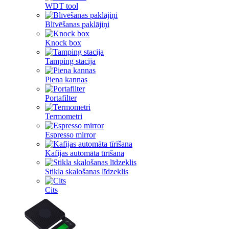
WDT tool
Blīvēšanas paklājiņi
Knock box
Tamping stacija
Piena kannas
Portafilter
Termometri
Espresso mirror
Kafijas automāta tīrīšana
Stikla skalošanas līdzeklis
Cits