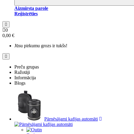
Aizmirsta parole
Reģistrēties
0
0,00 €
Jūsu pirkumu grozs ir tukšs!
Preču grupas
Ražotāji
Informācija
Blogs
Pārnēsājami kafijas automāti