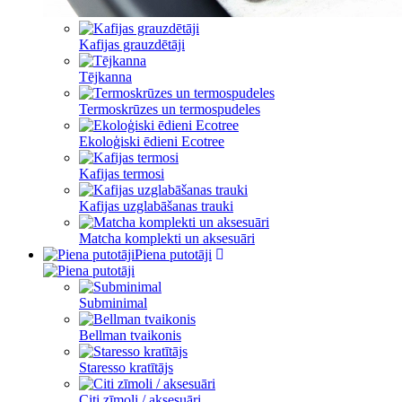
Kafijas grauzdētāji
Tējkanna
Termoskrūzes un termospudeles
Ekoloģiski ēdieni Ecotree
Kafijas termosi
Kafijas uzglabāšanas trauki
Matcha komplekti un aksesuāri
Piena putotāji
Subminimal
Bellman tvaikonis
Staresso kratītājs
Citi zīmoli / aksesuāri