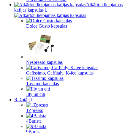
Atkārtoti lietojamas
kafijas kapsulas
Dolce Gusto kapsulas
Nespresso kapsulas
Cafissimo, Caffitaly, K-fee kapsulas
Tassimo kapsulas
Illy un citi
Ražotāji
1Zpresso
4Barista
9Barista