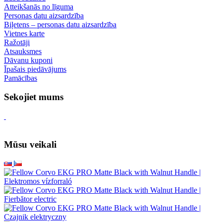
Atteikšanās no līguma
Personas datu aizsardzība
Biļetens – personas datu aizsardzība
Vietnes karte
Ražotāji
Atsauksmes
Dāvanu kuponi
Īpašais piedāvājums
Pamācības
Sekojiet mums
Mūsu veikali