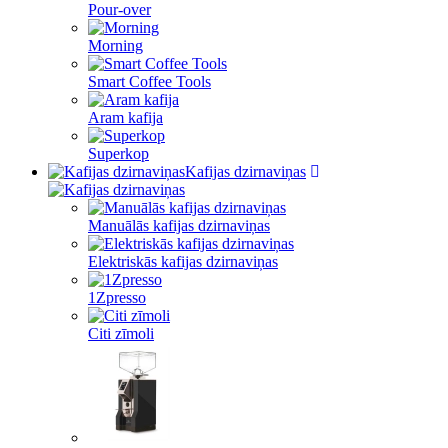
Pour-over
Morning
Smart Coffee Tools
Aram kafija
Superkop
Kafijas dzirnaviņas
Manuālās kafijas dzirnaviņas
Elektriskās kafijas dzirnaviņas
1Zpresso
Citi zīmoli