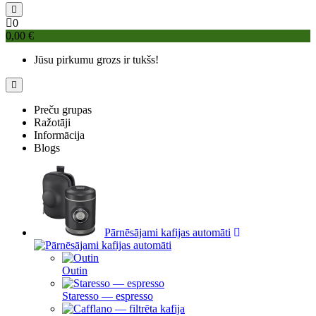
0
0,00 €
Jūsu pirkumu grozs ir tukšs!
Preču grupas
Ražotāji
Informācija
Blogs
Pārnēsājami kafijas automāti
Outin
Staresso — espresso