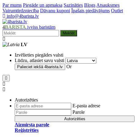
Par mums
Piegāde un apmaksa
Sazināties
Blogs
Atsauksmes
Vairumtirdzniecība
Dāvanu kuponi
Īpašais piedāvājums
Outlet
info@4barista.lv
4
BARISTA
viss baristām
.lv
Meklēt
LV
Izvēlieties piegādes valsti
Lūdzu, atlasiet savu valsti
Or
Palieciet iekšā
4barista.lv
Autorizēties
E-pasta adrese
Parole
Autorizēties
Aizmirsta parole
Reģistrēties