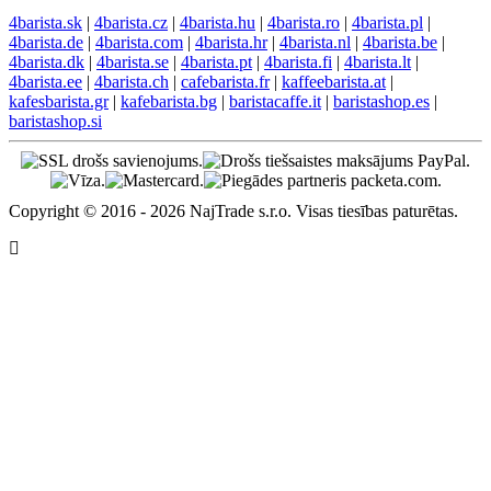
4barista.sk
|
4barista.cz
|
4barista.hu
|
4barista.ro
|
4barista.pl
|
4barista.de
|
4barista.com
|
4barista.hr
|
4barista.nl
|
4barista.be
|
4barista.dk
|
4barista.se
|
4barista.pt
|
4barista.fi
|
4barista.lt
|
4barista.ee
|
4barista.ch
|
cafebarista.fr
|
kaffeebarista.at
|
kafesbarista.gr
|
kafebarista.bg
|
baristacaffe.it
|
baristashop.es
|
baristashop.si
Copyright © 2016 - 2026 NajTrade s.r.o. Visas tiesības paturētas.