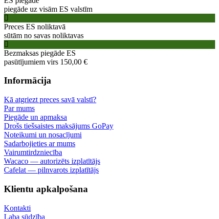
ES piegāde
piegāde uz visām ES valstīm
Preces ES noliktavā
sūtām no savas noliktavas
Bezmaksas piegāde ES
pasūtījumiem virs 150,00 €
Informācija
Kā atgriezt preces savā valstī?
Par mums
Piegāde un apmaksa
Drošs tiešsaistes maksājums GoPay
Noteikumi un nosacījumi
Sadarbojieties ar mums
Vairumtirdzniecība
Wacaco — autorizēts izplatītājs
Cafelat — pilnvarots izplatītājs
Klientu apkalpošana
Kontakti
Laba sūdzība