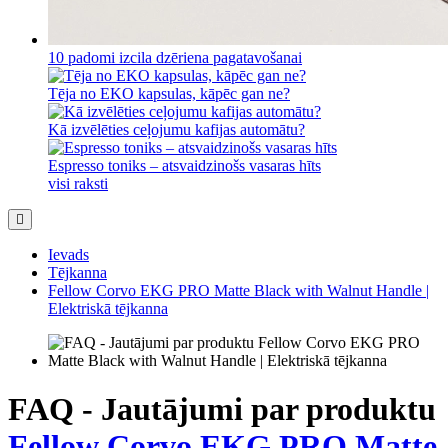
10 padomi izcila dzēriena pagatavošanai
Tēja no EKO kapsulas, kāpēc gan ne?
Kā izvēlēties ceļojumu kafijas automātu?
Espresso toniks – atsvaidzinošs vasaras hīts
visi raksti
Ievads
Tējkanna
Fellow Corvo EKG PRO Matte Black with Walnut Handle |
Elektriskā tējkanna
FAQ - Jautājumi par produktu
Fellow Corvo EKG PRO Matte