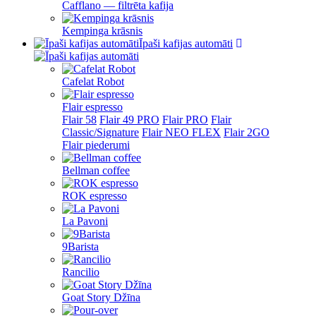
Cafflano — filtrēta kafija
Kempinga krāsnis
Īpaši kafijas automāti
Cafelat Robot
Flair espresso
Flair 58
Flair 49 PRO
Flair PRO
Flair
Classic/Signature
Flair NEO FLEX
Flair 2GO
Flair piederumi
Bellman coffee
ROK espresso
La Pavoni
9Barista
Rancilio
Goat Story Džīna