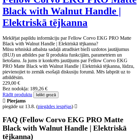
Black with Walnut Handle |
Elektriskā tējkanna
Meklējat papildu informāciju par Fellow Corvo EKG PRO Matte
Black with Walnut Handle | Elektriskā tējkanna?
Mūsu tehniskā atbalsta sadaļā atradīsiet bieži uzdotos jautājumus
(BUJ) un atbildes par šī produkta funkcijām, parametriem un
lietošanu. Ja jums ir konkrēts jautājums par Fellow Corvo EKG
PRO Matte Black with Walnut Handle | Elektriskā tējkanna, lūdzu,
pievienojiet to zemāk esošajā diskusiju forumā. Mēs labprāt uz to
atbildēsim.
229,00 €
Bez nodokļa: 189,26 €
Rādīt produktu
Ielikt grozā
Pieejams
piegāde uz 13.8.
(
piegādes iespējas
)
FAQ (Fellow Corvo EKG PRO Matte
Black with Walnut Handle | Elektriskā
tējkanna)