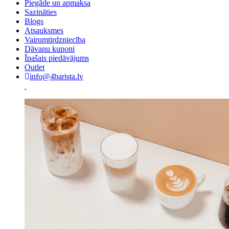
Piegāde un apmaksa
Sazināties
Blogs
Atsauksmes
Vairumtirdzniecība
Dāvanu kuponi
Īpašais piedāvājums
Outlet
info@4barista.lv