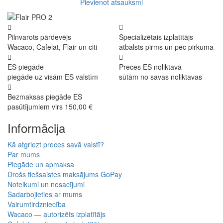
Pievienot atsauksmi
Pilnvarots pārdevējs
Specializētais izplatītājs
Wacaco, Cafelat, Flair un citi
atbalsts pirms un pēc pirkuma
ES piegāde
Preces ES noliktavā
piegāde uz visām ES valstīm
sūtām no savas noliktavas
Bezmaksas piegāde ES
pasūtījumiem virs 150,00 €
Informācija
Kā atgriezt preces savā valstī?
Par mums
Piegāde un apmaksa
Drošs tiešsaistes maksājums GoPay
Noteikumi un nosacījumi
Sadarbojieties ar mums
Vairumtirdzniecība
Wacaco — autorizēts izplatītājs