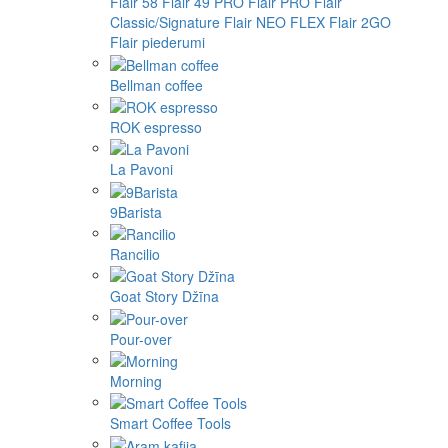
Flair 58
Flair 49 PRO
Flair PRO
Flair
Classic/Signature
Flair NEO FLEX
Flair 2GO
Flair piederumi
Bellman coffee
ROK espresso
La Pavoni
9Barista
Rancilio
Goat Story Džīna
Pour-over
Morning
Smart Coffee Tools