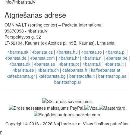
info@4barista.lv
Atgriešanās adrese
OMNIVA LT (sorting center) – Packeta International
99670998 - 4barista.lv
Perspektyvos g. 32
LT-52104, Kaunas (ex Ateities pl. 45B, Kaunas), Lithuania
4barista.sk
|
4barista.cz
|
4barista.hu
|
4barista.ro
|
4barista.pl
|
4barista.de
|
4barista.com
|
4barista.hr
|
4barista.nl
|
4barista.be
|
4barista.dk
|
4barista.se
|
4barista.pt
|
4barista.fi
|
4barista.lt
|
4barista.ee
|
4barista.ch
|
cafebarista.fr
|
kaffeebarista.at
|
kafesbarista.gr
|
kafebarista.bg
|
baristacaffe.it
|
baristashop.es
|
baristashop.si
Copyright © 2016 - 2026 NajTrade s.r.o. Visas tiesības paturētas.