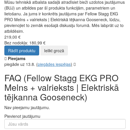
Mūsu tehniskā atbalsta sadaļā atradīsiet bieži uzdotos jautājumus
(BUJ) un atbildes par šī produkta funkcijām, parametriem un
lietošanu. Ja jums ir konkrēts jautājums par Fellow Stagg EKG
PRO Melns + valrieksts | Elektriskā tējkanna Gooseneck, lūdzu,
pievienojiet to zemāk esošajā diskusiju forumā. Mēs labprāt uz to
atbildēsim.
219,00 €
Bez nodokļa: 180,99 €
Rādīt produktu
Ielikt grozā
Pieejams
piegāde uz 13.8.
(
piegādes iespējas
)
FAQ (Fellow Stagg EKG PRO
Melns + valrieksts | Elektriskā
tējkanna Gooseneck)
Nav pieejamu jautājumu.
Pievienot jautājumu