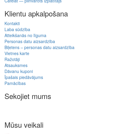
Cafelat — pilnvarots izplatītājs
Klientu apkalpošana
Kontakti
Laba sūdzība
Atteikšanās no līguma
Personas datu aizsardzība
Biļetens – personas datu aizsardzība
Vietnes karte
Ražotāji
Atsauksmes
Dāvanu kuponi
Īpašais piedāvājums
Pamācības
Sekojiet mums
Mūsu veikali