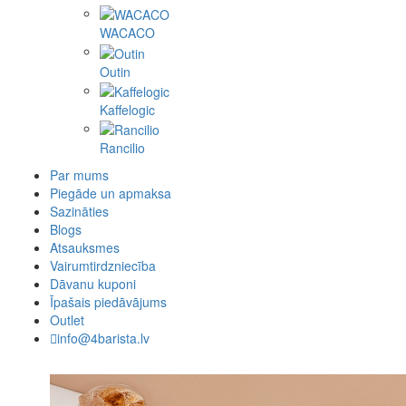
WACACO
Outin
Kaffelogic
Rancilio
Par mums
Piegāde un apmaksa
Sazināties
Blogs
Atsauksmes
Vairumtirdzniecība
Dāvanu kuponi
Īpašais piedāvājums
Outlet
info@4barista.lv