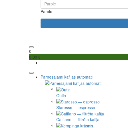
Parole
0
0,00 €
Pārnēsājami kafijas automāti
Outin
Staresso — espresso
Cafflano — filtrēta kafija