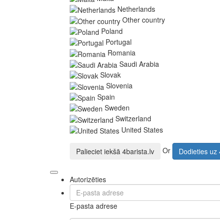
Netherlands
Other country
Poland
Portugal
Romania
Saudi Arabia
Slovak
Slovenia
Spain
Sweden
Switzerland
United States
Or
Palieciet iekšā
4barista.lv
Dodieties uz
Autorizēties
E-pasta adrese