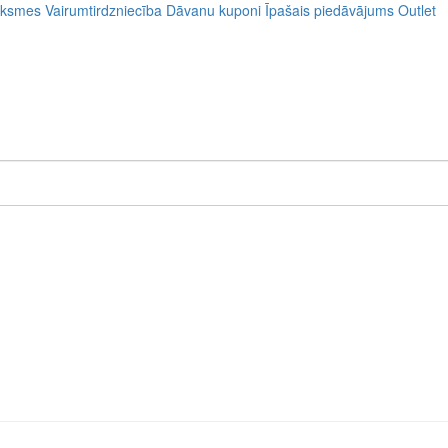
uksmes
Vairumtirdzniecība
Dāvanu kuponi
Īpašais piedāvājums
Outlet