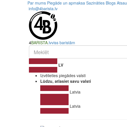
Par mums
Piegāde un apmaksa
Sazināties
Blogs
Atsa
info@4barista.lv
4
BARISTA
.lv
viss baristām
LV
Izvēlieties piegādes valsti
Lūdzu, atlasiet savu valsti
Latvia
Latvia