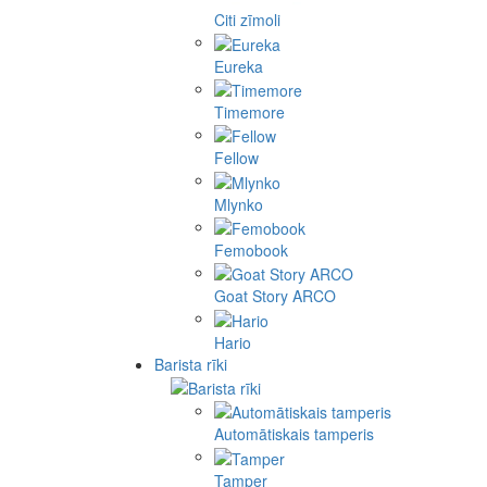
Citi zīmoli
Eureka
Timemore
Fellow
Mlynko
Femobook
Goat Story ARCO
Hario
Barista rīki
Automātiskais tamperis
Tamper