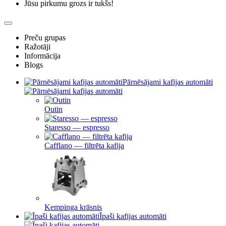
Jūsu pirkumu grozs ir tukšs!
Preču grupas
Ražotāji
Informācija
Blogs
Pārnēsājami kafijas automāti
Outin
Staresso — espresso
Cafflano — filtrēta kafija
Kempinga krāsnis
Īpaši kafijas automāti