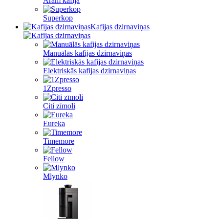
Aram kafija
Superkop
Kafijas dzirnaviņas
Manuālās kafijas dzirnaviņas
Elektriskās kafijas dzirnaviņas
1Zpresso
Citi zīmoli
Eureka
Timemore
Fellow
Mlynko