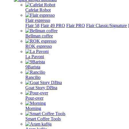
Cafelat Robot
Flair espresso
Flair 58
Flair 49 PRO
Flair PRO
Flair Classic/Signature
Bellman coffee
ROK espresso
La Pavoni
9Barista
Rancilio
Goat Story Džīna
Pour-over
Morning
Smart Coffee Tools