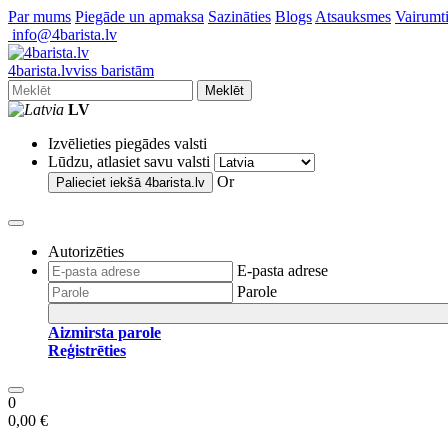
Par mums
Piegāde un apmaksa
Sazināties
Blogs
Atsauksmes
Vairumti
info@4barista.lv
4
barista
.lv
viss baristām
Meklēt
LV
Izvēlieties piegādes valsti
Lūdzu, atlasiet savu valsti
Or
Palieciet iekšā
4barista.lv
Autorizēties
E-pasta adrese
Parole
Aizmirsta parole
Reģistrēties
0
0,00 €