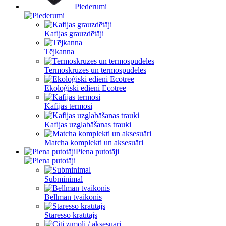
Piederumi
Kafijas grauzdētāji
Tējkanna
Termoskrūzes un termospudeles
Ekoloģiski ēdieni Ecotree
Kafijas termosi
Kafijas uzglabāšanas trauki
Matcha komplekti un aksesuāri
Piena putotāji
Subminimal
Bellman tvaikonis
Staresso kratītājs