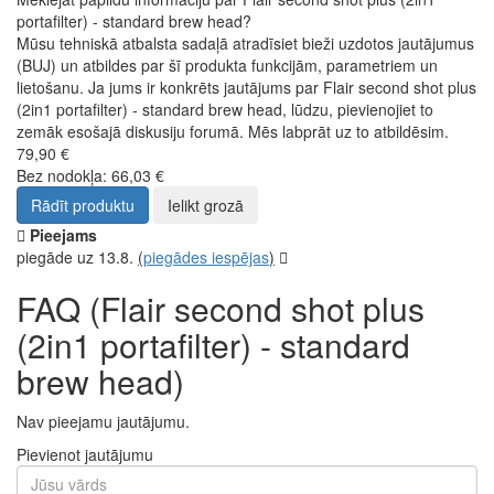
portafilter) - standard brew head?
Mūsu tehniskā atbalsta sadaļā atradīsiet bieži uzdotos jautājumus
(BUJ) un atbildes par šī produkta funkcijām, parametriem un
lietošanu. Ja jums ir konkrēts jautājums par Flair second shot plus
(2in1 portafilter) - standard brew head, lūdzu, pievienojiet to
zemāk esošajā diskusiju forumā. Mēs labprāt uz to atbildēsim.
79,90 €
Bez nodokļa: 66,03 €
Rādīt produktu
Ielikt grozā
Pieejams
piegāde uz 13.8.
(
piegādes iespējas
)
FAQ (Flair second shot plus
(2in1 portafilter) - standard
brew head)
Nav pieejamu jautājumu.
Pievienot jautājumu