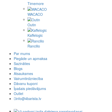
Timemore
WACACO
Outin
Kaffelogic
Rancilio
Par mums
Piegāde un apmaksa
Sazināties
Blogs
Atsauksmes
Vairumtirdzniecība
Dāvanu kuponi
Īpašais piedāvājums
Outlet
info@4barista.lv