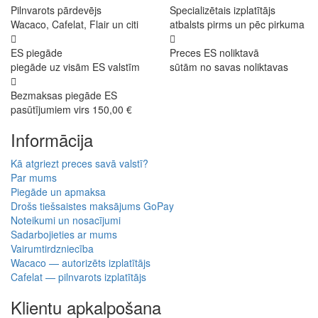
Pilnvarots pārdevējs
Specializētais izplatītājs
Wacaco, Cafelat, Flair un citi
atbalsts pirms un pēc pirkuma
ES piegāde
Preces ES noliktavā
piegāde uz visām ES valstīm
sūtām no savas noliktavas
Bezmaksas piegāde ES
pasūtījumiem virs 150,00 €
Informācija
Kā atgriezt preces savā valstī?
Par mums
Piegāde un apmaksa
Drošs tiešsaistes maksājums GoPay
Noteikumi un nosacījumi
Sadarbojieties ar mums
Vairumtirdzniecība
Wacaco — autorizēts izplatītājs
Cafelat — pilnvarots izplatītājs
Klientu apkalpošana