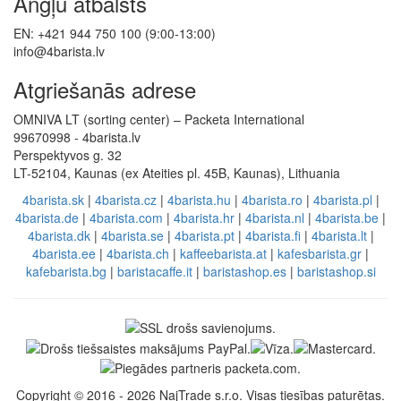
Angļu atbalsts
EN: +421 944 750 100 (9:00-13:00)
info@4barista.lv
Atgriešanās adrese
OMNIVA LT (sorting center) – Packeta International
99670998 - 4barista.lv
Perspektyvos g. 32
LT-52104, Kaunas (ex Ateities pl. 45B, Kaunas), Lithuania
4barista.sk
|
4barista.cz
|
4barista.hu
|
4barista.ro
|
4barista.pl
|
4barista.de
|
4barista.com
|
4barista.hr
|
4barista.nl
|
4barista.be
|
4barista.dk
|
4barista.se
|
4barista.pt
|
4barista.fi
|
4barista.lt
|
4barista.ee
|
4barista.ch
|
kaffeebarista.at
|
kafesbarista.gr
|
kafebarista.bg
|
baristacaffe.it
|
baristashop.es
|
baristashop.si
Copyright © 2016 - 2026 NajTrade s.r.o. Visas tiesības paturētas.