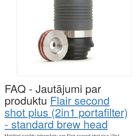
FAQ - Jautājumi par
produktu
Flair second
shot plus (2in1 portafilter)
- standard brew head
Meklējat papildu informāciju par Flair second shot plus (2in1