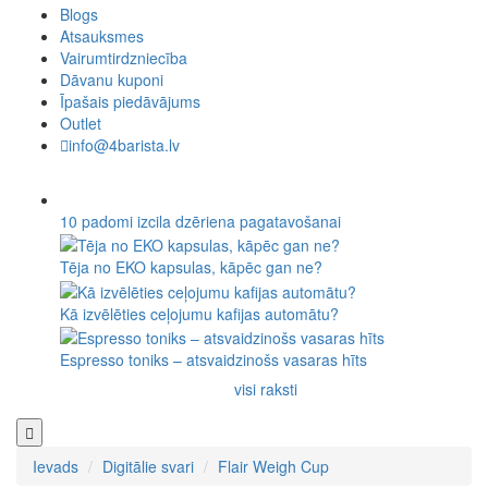
Blogs
Atsauksmes
Vairumtirdzniecība
Dāvanu kuponi
Īpašais piedāvājums
Outlet
info@4barista.lv
10 padomi izcila dzēriena pagatavošanai
Tēja no EKO kapsulas, kāpēc gan ne?
Kā izvēlēties ceļojumu kafijas automātu?
Espresso toniks – atsvaidzinošs vasaras hīts
visi raksti
Ievads
Digitālie svari
Flair Weigh Cup