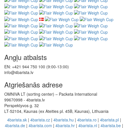
Angļu atbalsts
EN: +421 944 750 100 (9:00-13:00)
info@4barista.lv
Atgriešanās adrese
OMNIVA LT (sorting center) – Packeta International
99670998 - 4barista.lv
Perspektyvos g. 32
LT-52104, Kaunas (ex Ateities pl. 45B, Kaunas), Lithuania
4barista.sk
|
4barista.cz
|
4barista.hu
|
4barista.ro
|
4barista.pl
|
4barista.de
|
4barista.com
|
4barista.hr
|
4barista.nl
|
4barista.be
|