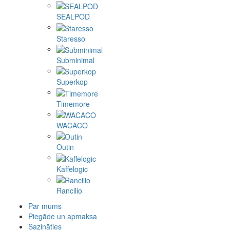
SEALPOD
Staresso
Subminimal
Superkop
Timemore
WACACO
Outin
Kaffelogic
Rancilio
Par mums
Piegāde un apmaksa
Sazināties