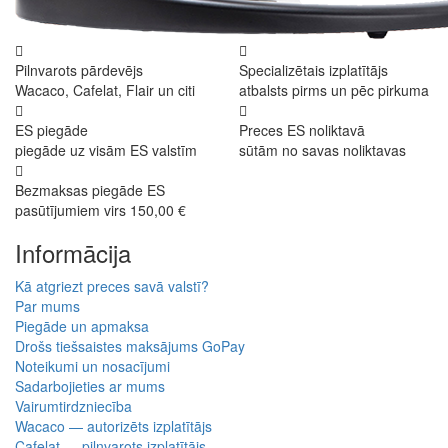
Pilnvarots pārdevējs
Specializētais izplatītājs
Wacaco, Cafelat, Flair un citi
atbalsts pirms un pēc pirkuma
ES piegāde
Preces ES noliktavā
piegāde uz visām ES valstīm
sūtām no savas noliktavas
Bezmaksas piegāde ES
pasūtījumiem virs 150,00 €
Informācija
Kā atgriezt preces savā valstī?
Par mums
Piegāde un apmaksa
Drošs tiešsaistes maksājums GoPay
Noteikumi un nosacījumi
Sadarbojieties ar mums
Vairumtirdzniecība
Wacaco — autorizēts izplatītājs
Cafelat — pilnvarots izplatītājs