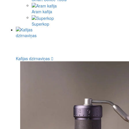
Aram kafija
Superkop
Kafijas dzirnaviņas