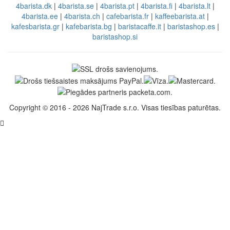
4barista.dk
|
4barista.se
|
4barista.pt
|
4barista.fi
|
4barista.lt
|
4barista.ee
|
4barista.ch
|
cafebarista.fr
|
kaffeebarista.at
|
kafesbarista.gr
|
kafebarista.bg
|
baristacaffe.it
|
baristashop.es
|
baristashop.si
Copyright © 2016 - 2026 NajTrade s.r.o. Visas tiesības paturētas.