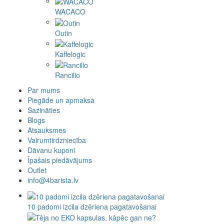
WACACO
Outin
Kaffelogic
Rancilio
Par mums
Piegāde un apmaksa
Sazināties
Blogs
Atsauksmes
Vairumtirdzniecība
Dāvanu kuponi
Īpašais piedāvājums
Outlet
info@4barista.lv
10 padomi izcila dzēriena pagatavošanai