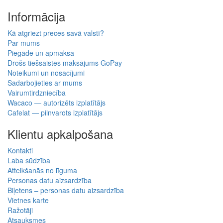
Informācija
Kā atgriezt preces savā valstī?
Par mums
Piegāde un apmaksa
Drošs tiešsaistes maksājums GoPay
Noteikumi un nosacījumi
Sadarbojieties ar mums
Vairumtirdzniecība
Wacaco — autorizēts izplatītājs
Cafelat — pilnvarots izplatītājs
Klientu apkalpošana
Kontakti
Laba sūdzība
Atteikšanās no līguma
Personas datu aizsardzība
Biļetens – personas datu aizsardzība
Vietnes karte
Ražotāji
Atsauksmes