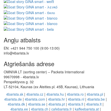
Angļu atbalsts
EN: +421 944 750 100 (9:00-13:00)
info@4barista.lv
Atgriešanās adrese
OMNIVA LT (sorting center) – Packeta International
99670998 - 4barista.lv
Perspektyvos g. 32
LT-52104, Kaunas (ex Ateities pl. 45B, Kaunas), Lithuania
4barista.sk
|
4barista.cz
|
4barista.hu
|
4barista.ro
|
4barista.pl
|
4barista.de
|
4barista.com
|
4barista.hr
|
4barista.nl
|
4barista.be
|
4barista.dk
|
4barista.se
|
4barista.pt
|
4barista.fi
|
4barista.lt
|
4barista.ee
|
4barista.ch
|
cafebarista.fr
|
kaffeebarista.at
|