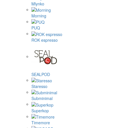
Mlynko
Morning
PUQ
ROK espresso
SEALPOD
Staresso
Subminimal
Superkop
Timemore