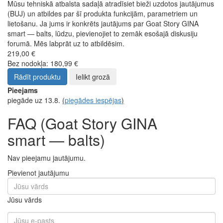
Mūsu tehniskā atbalsta sadaļā atradīsiet bieži uzdotos jautājumus
(BUJ) un atbildes par šī produkta funkcijām, parametriem un
lietošanu. Ja jums ir konkrēts jautājums par Goat Story GINA
smart — balts, lūdzu, pievienojiet to zemāk esošajā diskusiju
forumā. Mēs labprāt uz to atbildēsim.
219,00 €
Bez nodokļa: 180,99 €
Rādīt produktu
Ielikt grozā
Pieejams
piegāde uz 13.8.
(
piegādes iespējas
)
FAQ (Goat Story GINA
smart — balts)
Nav pieejamu jautājumu.
Pievienot jautājumu
Jūsu vārds