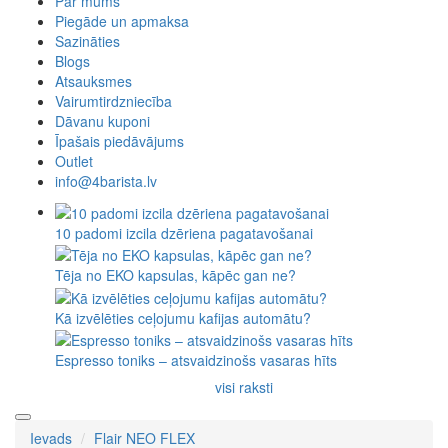
Par mums
Piegāde un apmaksa
Sazināties
Blogs
Atsauksmes
Vairumtirdzniecība
Dāvanu kuponi
Īpašais piedāvājums
Outlet
info@4barista.lv
10 padomi izcila dzēriena pagatavošanai
Tēja no EKO kapsulas, kāpēc gan ne?
Kā izvēlēties ceļojumu kafijas automātu?
Espresso toniks – atsvaidzinošs vasaras hīts
visi raksti
Ievads
Flair NEO FLEX