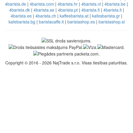
4barista.de
|
4barista.com
|
4barista.hr
|
4barista.nl
|
4barista.be
|
4barista.dk
|
4barista.se
|
4barista.pt
|
4barista.fi
|
4barista.lt
|
4barista.ee
|
4barista.ch
|
kaffeebarista.at
|
kafesbarista.gr
|
kafebarista.bg
|
baristacaffe.it
|
baristashop.es
|
baristashop.si
Copyright © 2016 - 2026 NajTrade s.r.o. Visas tiesības paturētas.