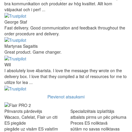
bra kommunikation och produkter av hög kvalitet. Allt kom
välpackat och i perf ...
George Staf
Fast delivery. Good communication and feedback throughout the
order procedure and delivery.
Martynas Sagaitis
Great product. Game changer.
Will
I absolutely love 4barista. I love the message they wrote on the
delivery box. I love that they compiled a list of resources for me to
utilize for lea ...
Pievienot atsauksmi
Pilnvarots pārdevējs
Specializētais izplatītājs
Wacaco, Cafelat, Flair un citi
atbalsts pirms un pēc pirkuma
ES piegāde
Preces ES noliktavā
piegāde uz visām ES valstīm
sūtām no savas noliktavas