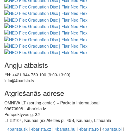
Angļu atbalsts
EN: +421 944 750 100 (9:00-13:00)
info@4barista.lv
Atgriešanās adrese
OMNIVA LT (sorting center) – Packeta International
99670998 - 4barista.lv
Perspektyvos g. 32
LT-52104, Kaunas (ex Ateities pl. 45B, Kaunas), Lithuania
4barista.sk
|
4barista.cz
|
4barista.hu
|
4barista.ro
|
4barista.pl
|