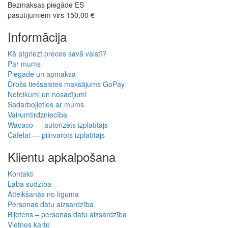
Bezmaksas piegāde ES
pasūtījumiem virs 150,00 €
Informācija
Kā atgriezt preces savā valstī?
Par mums
Piegāde un apmaksa
Drošs tiešsaistes maksājums GoPay
Noteikumi un nosacījumi
Sadarbojieties ar mums
Vairumtirdzniecība
Wacaco — autorizēts izplatītājs
Cafelat — pilnvarots izplatītājs
Klientu apkalpošana
Kontakti
Laba sūdzība
Atteikšanās no līguma
Personas datu aizsardzība
Biļetens – personas datu aizsardzība
Vietnes karte