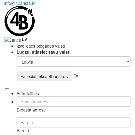
info@4barista.lv
LV
Izvēlieties piegādes valsti
Lūdzu, atlasiet savu valsti
Or
Palieciet iekšā
4barista.lv
Autorizēties
E-pasta adrese
Parole