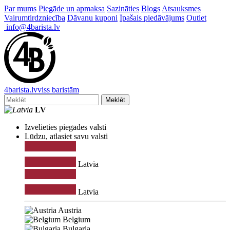
Par mums
Piegāde un apmaksa
Sazināties
Blogs
Atsauksmes
Vairumtirdzniecība
Dāvanu kuponi
Īpašais piedāvājums
Outlet
info@4barista.lv
4
barista
.lv
viss baristām
Meklēt
LV
Izvēlieties piegādes valsti
Lūdzu, atlasiet savu valsti
Latvia
Latvia
Austria
Belgium
Bulgaria