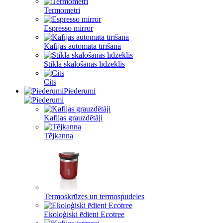
Termometri
Espresso mirror
Kafijas automāta tīrīšana
Stikla skalošanas līdzeklis
Cits
Piederumi
Kafijas grauzdētāji
Tējkanna
Termoskrūzes un termospudeles
Ekoloģiski ēdieni Ecotree