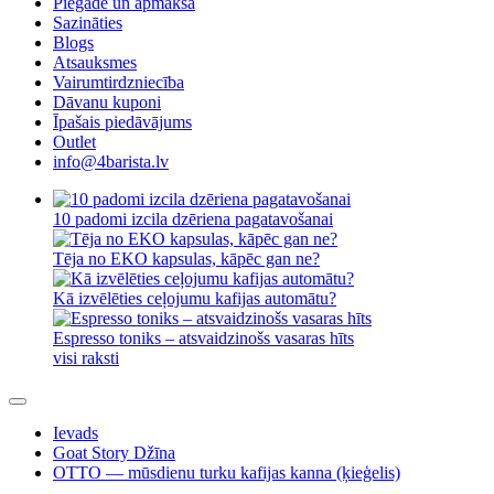
Piegāde un apmaksa
Sazināties
Blogs
Atsauksmes
Vairumtirdzniecība
Dāvanu kuponi
Īpašais piedāvājums
Outlet
info@4barista.lv
10 padomi izcila dzēriena pagatavošanai
Tēja no EKO kapsulas, kāpēc gan ne?
Kā izvēlēties ceļojumu kafijas automātu?
Espresso toniks – atsvaidzinošs vasaras hīts
visi raksti
Ievads
Goat Story Džīna
OTTO — mūsdienu turku kafijas kanna (ķieģelis)