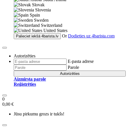
Slovak
Slovenia
Spain
Sweden
Switzerland
United States
Or
Dodieties uz
4barista.com
Palieciet iekšā
4barista.lv
Autorizēties
E-pasta adrese
Parole
Autorizēties
Aizmirsta parole
Reģistrēties
0
0,00 €
Jūsu pirkumu grozs ir tukšs!