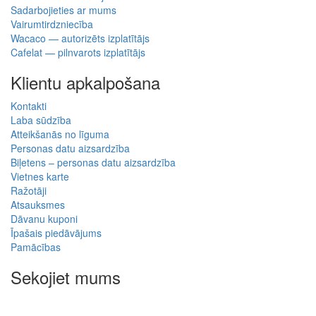
Sadarbojieties ar mums
Vairumtirdzniecība
Wacaco — autorizēts izplatītājs
Cafelat — pilnvarots izplatītājs
Klientu apkalpošana
Kontakti
Laba sūdzība
Atteikšanās no līguma
Personas datu aizsardzība
Biļetens – personas datu aizsardzība
Vietnes karte
Ražotāji
Atsauksmes
Dāvanu kuponi
Īpašais piedāvājums
Pamācības
Sekojiet mums