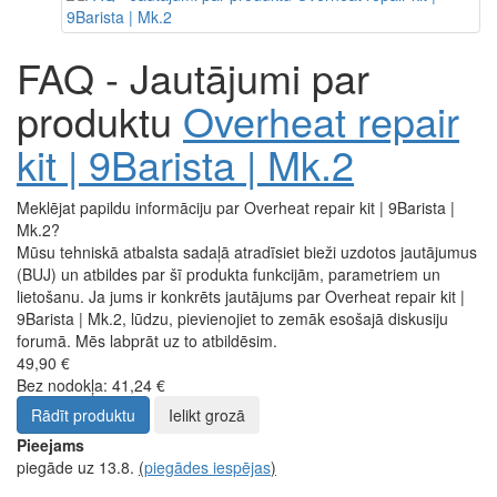
FAQ - Jautājumi par
produktu
Overheat repair
kit | 9Barista | Mk.2
Meklējat papildu informāciju par Overheat repair kit | 9Barista |
Mk.2?
Mūsu tehniskā atbalsta sadaļā atradīsiet bieži uzdotos jautājumus
(BUJ) un atbildes par šī produkta funkcijām, parametriem un
lietošanu. Ja jums ir konkrēts jautājums par Overheat repair kit |
9Barista | Mk.2, lūdzu, pievienojiet to zemāk esošajā diskusiju
forumā. Mēs labprāt uz to atbildēsim.
49,90 €
Bez nodokļa: 41,24 €
Rādīt produktu
Ielikt grozā
Pieejams
piegāde uz 13.8.
(
piegādes iespējas
)