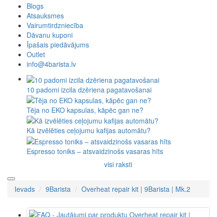
Blogs
Atsauksmes
Vairumtirdzniecība
Dāvanu kuponi
Īpašais piedāvājums
Outlet
info@4barista.lv
10 padomi izcila dzēriena pagatavošanai
Tēja no EKO kapsulas, kāpēc gan ne?
Kā izvēlēties ceļojumu kafijas automātu?
Espresso toniks – atsvaidzinošs vasaras hīts
visi raksti
Ievads
9Barista
Overheat repair kit | 9Barista | Mk.2