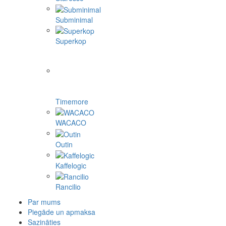
Subminimal
Superkop
Timemore
WACACO
Outin
Kaffelogic
Rancilio
Par mums
Piegāde un apmaksa
Sazināties