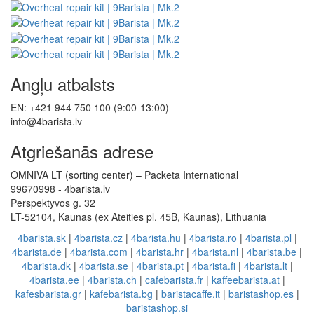
Angļu atbalsts
EN: +421 944 750 100 (9:00-13:00)
info@4barista.lv
Atgriešanās adrese
OMNIVA LT (sorting center) – Packeta International
99670998 - 4barista.lv
Perspektyvos g. 32
LT-52104, Kaunas (ex Ateities pl. 45B, Kaunas), Lithuania
4barista.sk
|
4barista.cz
|
4barista.hu
|
4barista.ro
|
4barista.pl
|
4barista.de
|
4barista.com
|
4barista.hr
|
4barista.nl
|
4barista.be
|
4barista.dk
|
4barista.se
|
4barista.pt
|
4barista.fi
|
4barista.lt
|
4barista.ee
|
4barista.ch
|
cafebarista.fr
|
kaffeebarista.at
|
kafesbarista.gr
|
kafebarista.bg
|
baristacaffe.it
|
baristashop.es
|
baristashop.si