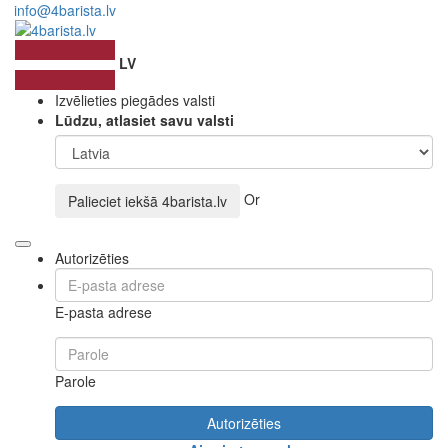
info@4barista.lv
LV
Izvēlieties piegādes valsti
Lūdzu, atlasiet savu valsti
Or
Palieciet iekšā
4barista.lv
Autorizēties
E-pasta adrese
Parole
Autorizēties