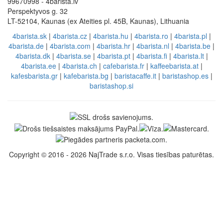
99670998 - 4barista.lv
Perspektyvos g. 32
LT-52104, Kaunas (ex Ateities pl. 45B, Kaunas), Lithuania
4barista.sk
|
4barista.cz
|
4barista.hu
|
4barista.ro
|
4barista.pl
|
4barista.de
|
4barista.com
|
4barista.hr
|
4barista.nl
|
4barista.be
|
4barista.dk
|
4barista.se
|
4barista.pt
|
4barista.fi
|
4barista.lt
|
4barista.ee
|
4barista.ch
|
cafebarista.fr
|
kaffeebarista.at
|
kafesbarista.gr
|
kafebarista.bg
|
baristacaffe.it
|
baristashop.es
|
baristashop.si
Copyright © 2016 - 2026 NajTrade s.r.o. Visas tiesības paturētas.