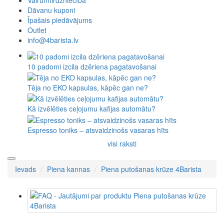
Vairumtirdzniecība
Dāvanu kuponi
Īpašais piedāvājums
Outlet
info@4barista.lv
10 padomi izcila dzēriena pagatavošanai
Tēja no EKO kapsulas, kāpēc gan ne?
Kā izvēlēties ceļojumu kafijas automātu?
Espresso toniks – atsvaidzinošs vasaras hīts
visi raksti
Ievads
Piena kannas
Piena putošanas krūze 4Barista