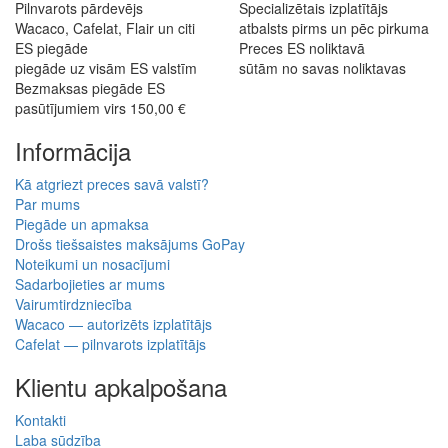
Pilnvarots pārdevējs
Specializētais izplatītājs
Wacaco, Cafelat, Flair un citi
atbalsts pirms un pēc pirkuma
ES piegāde
Preces ES noliktavā
piegāde uz visām ES valstīm
sūtām no savas noliktavas
Bezmaksas piegāde ES
pasūtījumiem virs 150,00 €
Informācija
Kā atgriezt preces savā valstī?
Par mums
Piegāde un apmaksa
Drošs tiešsaistes maksājums GoPay
Noteikumi un nosacījumi
Sadarbojieties ar mums
Vairumtirdzniecība
Wacaco — autorizēts izplatītājs
Cafelat — pilnvarots izplatītājs
Klientu apkalpošana
Kontakti
Laba sūdzība