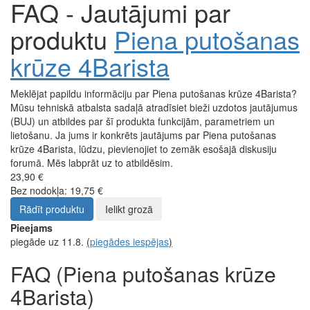
FAQ - Jautājumi par
produktu
Piena putošanas
krūze 4Barista
Meklējat papildu informāciju par Piena putošanas krūze 4Barista?
Mūsu tehniskā atbalsta sadaļā atradīsiet bieži uzdotos jautājumus
(BUJ) un atbildes par šī produkta funkcijām, parametriem un
lietošanu. Ja jums ir konkrēts jautājums par Piena putošanas
krūze 4Barista, lūdzu, pievienojiet to zemāk esošajā diskusiju
forumā. Mēs labprāt uz to atbildēsim.
23,90 €
Bez nodokļa: 19,75 €
Rādīt produktu
Ielikt grozā
Pieejams
piegāde uz 11.8.
(
piegādes iespējas
)
FAQ (Piena putošanas krūze
4Barista)