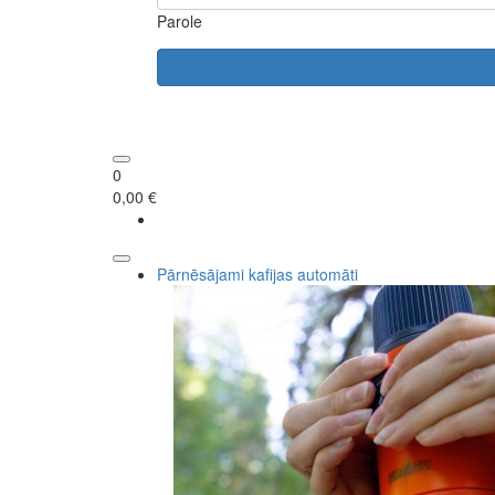
Parole
0
0,00 €
Pārnēsājami kafijas automāti