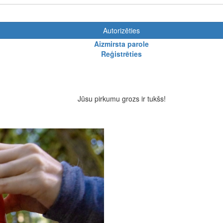
Autorizēties
Aizmirsta parole
Reģistrēties
Jūsu pirkumu grozs ir tukšs!