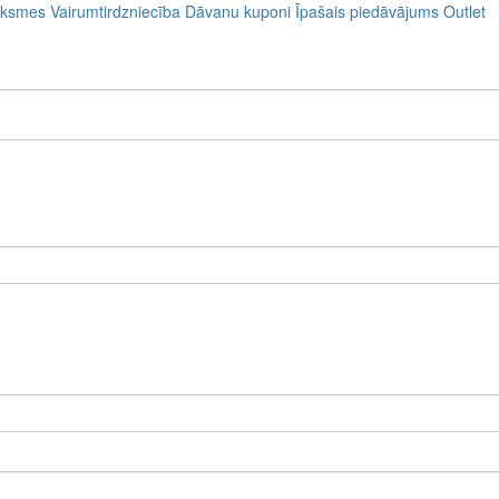
uksmes
Vairumtirdzniecība
Dāvanu kuponi
Īpašais piedāvājums
Outlet