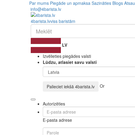
Par mums
Piegāde un apmaksa
Sazināties
Blogs
Atsa
info@4barista.lv
4
barista
.lv
viss baristām
LV
Izvēlieties piegādes valsti
Lūdzu, atlasiet savu valsti
Or
Palieciet iekšā
4barista.lv
Autorizēties
E-pasta adrese