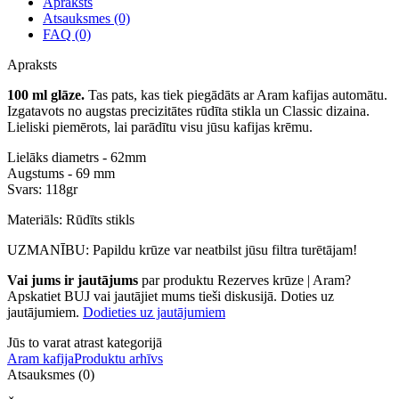
Apraksts
Atsauksmes (0)
FAQ (0)
Apraksts
100 ml glāze.
Tas pats, kas tiek piegādāts ar Aram kafijas automātu.
Izgatavots no augstas precizitātes rūdīta stikla un Classic dizaina.
Lieliski piemērots, lai parādītu visu jūsu kafijas krēmu.
Lielāks diametrs - 62mm
Augstums - 69 mm
Svars: 118gr
Materiāls: Rūdīts stikls
UZMANĪBU: Papildu krūze var neatbilst jūsu filtra turētājam!
Vai jums ir jautājums
par produktu Rezerves krūze | Aram?
Apskatiet BUJ vai jautājiet mums tieši diskusijā. Doties uz
jautājumiem.
Dodieties uz jautājumiem
Jūs to varat atrast kategorijā
Aram kafija
Produktu arhīvs
Atsauksmes (0)