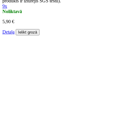
produkts ir izturējis SGS testu).
9x
Noliktavā
5,90 €
Detaļa
Ielikt grozā