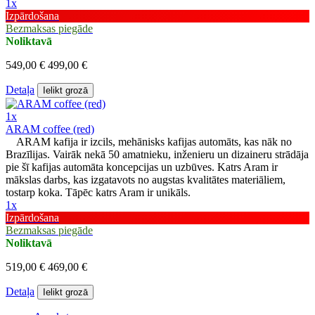
1x
Izpārdošana
Bezmaksas piegāde
Noliktavā
549,00 €
499,00 €
Detaļa
Ielikt grozā
1x
ARAM coffee (red)
ARAM kafija ir izcils, mehānisks kafijas automāts, kas nāk no
Brazīlijas. Vairāk nekā 50 amatnieku, inženieru un dizaineru strādāja
pie šī kafijas automāta koncepcijas un uzbūves. Katrs Aram ir
mākslas darbs, kas izgatavots no augstas kvalitātes materiāliem,
tostarp koka. Tāpēc katrs Aram ir unikāls.
1x
Izpārdošana
Bezmaksas piegāde
Noliktavā
519,00 €
469,00 €
Detaļa
Ielikt grozā