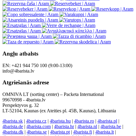
Angļu atbalsts
EN: +421 944 750 100 (9:00-13:00)
info@4barista.lv
Atgriešanās adrese
OMNIVA LT (sorting center) – Packeta International
99670998 - 4barista.lv
Perspektyvos g. 32
LT-52104, Kaunas (ex Ateities pl. 45B, Kaunas), Lithuania
4barista.sk
|
4barista.cz
|
4barista.hu
|
4barista.ro
|
4barista.pl
|
4barista.de
|
4barista.com
|
4barista.hr
|
4barista.nl
|
4barista.be
|
4barista.dk
|
4barista.se
|
4barista.pt
|
4barista.fi
|
4barista.lt
|