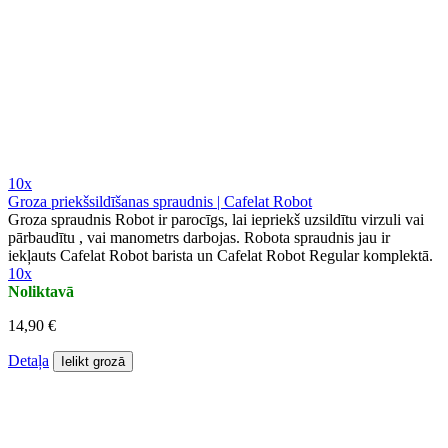
10x
Groza priekšsildīšanas spraudnis | Cafelat Robot
Groza spraudnis Robot ir parocīgs, lai iepriekš uzsildītu virzuli vai
pārbaudītu , vai manometrs darbojas. Robota spraudnis jau ir
iekļauts Cafelat Robot barista un Cafelat Robot Regular komplektā.
10x
Noliktavā
14,90 €
Detaļa
Ielikt grozā