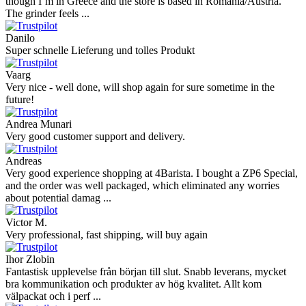
though I’m in Greece and the store is based in Romania/Austria.
The grinder feels ...
Danilo
Super schnelle Lieferung und tolles Produkt
Vaarg
Very nice - well done, will shop again for sure sometime in the
future!
Andrea Munari
Very good customer support and delivery.
Andreas
Very good experience shopping at 4Barista. I bought a ZP6 Special,
and the order was well packaged, which eliminated any worries
about potential damag ...
Victor M.
Very professional, fast shipping, will buy again
Ihor Zlobin
Fantastisk upplevelse från början till slut. Snabb leverans, mycket
bra kommunikation och produkter av hög kvalitet. Allt kom
välpackat och i perf ...