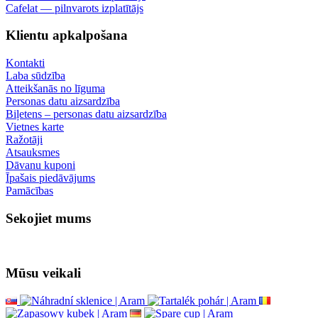
Cafelat — pilnvarots izplatītājs
Klientu apkalpošana
Kontakti
Laba sūdzība
Atteikšanās no līguma
Personas datu aizsardzība
Biļetens – personas datu aizsardzība
Vietnes karte
Ražotāji
Atsauksmes
Dāvanu kuponi
Īpašais piedāvājums
Pamācības
Sekojiet mums
Mūsu veikali