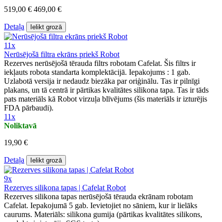
519,00 €
469,00 €
Detaļa
Ielikt grozā
11x
Nerūsējošā filtra ekrāns priekš Robot
Rezerves nerūsējošā tērauda filtrs robotam Cafelat. Šis filtrs ir
iekļauts robota standarta komplektācijā. Iepakojums : 1 gab.
Uzlabotā versija ir nedaudz biezāka par oriģinālu. Tas ir pilnīgi
plakans, un tā centrā ir pārtikas kvalitātes silikona tapa. Tas ir tāds
pats materiāls kā Robot virzuļa blīvējums (šis materiāls ir izturējis
FDA pārbaudi).
11x
Noliktavā
19,90 €
Detaļa
Ielikt grozā
9x
Rezerves silikona tapas | Cafelat Robot
Rezerves silikona tapas nerūsējošā tērauda ekrānam robotam
Cafelat. Iepakojumā 5 gab. Ievietojiet no sāniem, kur ir lielāks
caurums. Materiāls: silikona gumija (pārtikas kvalitātes silikons,