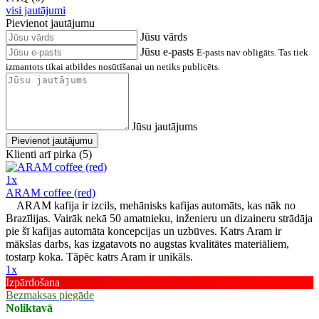
visi jautājumi
Pievienot jautājumu
Jūsu vārds
Jūsu e-pasts
E-pasts nav obligāts. Tas tiek
izmantots tikai atbildes nosūtīšanai un netiks publicēts.
Jūsu jautājums
Pievienot jautājumu
Klienti arī pirka (5)
1x
ARAM coffee (red)
ARAM kafija ir izcils, mehānisks kafijas automāts, kas nāk no
Brazīlijas. Vairāk nekā 50 amatnieku, inženieru un dizaineru strādāja
pie šī kafijas automāta koncepcijas un uzbūves. Katrs Aram ir
mākslas darbs, kas izgatavots no augstas kvalitātes materiāliem,
tostarp koka. Tāpēc katrs Aram ir unikāls.
1x
Izpārdošana
Bezmaksas piegāde
Noliktavā