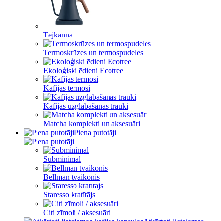
Tējkanna
Termoskrūzes un termospudeles
Ekoloģiski ēdieni Ecotree
Kafijas termosi
Kafijas uzglabāšanas trauki
Matcha komplekti un aksesuāri
Piena putotāji
Subminimal
Bellman tvaikonis
Staresso kratītājs
Citi zīmoli / aksesuāri