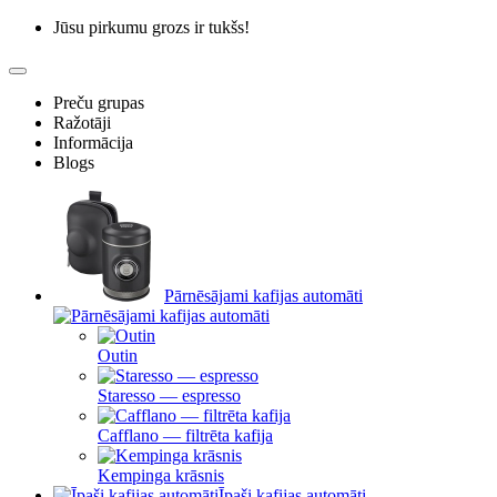
Jūsu pirkumu grozs ir tukšs!
Preču grupas
Ražotāji
Informācija
Blogs
Pārnēsājami kafijas automāti
Outin
Staresso — espresso
Cafflano — filtrēta kafija
Kempinga krāsnis
Īpaši kafijas automāti