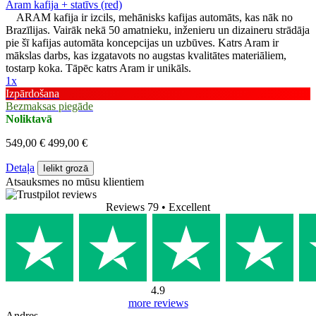
Aram kafija + statīvs (red)
ARAM kafija ir izcils, mehānisks kafijas automāts, kas nāk no
Brazīlijas. Vairāk nekā 50 amatnieku, inženieru un dizaineru strādāja
pie šī kafijas automāta koncepcijas un uzbūves. Katrs Aram ir
mākslas darbs, kas izgatavots no augstas kvalitātes materiāliem,
tostarp koka. Tāpēc katrs Aram ir unikāls.
1x
Izpārdošana
Bezmaksas piegāde
Noliktavā
549,00 €
499,00 €
Detaļa
Ielikt grozā
Atsauksmes no mūsu klientiem
Reviews 79
• Excellent
4.9
more reviews
Andres