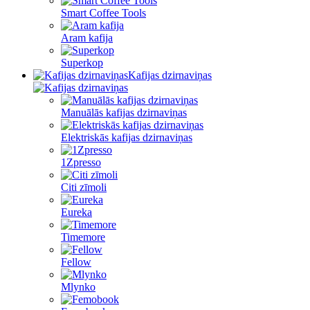
Smart Coffee Tools
Aram kafija
Superkop
Kafijas dzirnaviņas
Manuālās kafijas dzirnaviņas
Elektriskās kafijas dzirnaviņas
1Zpresso
Citi zīmoli
Eureka
Timemore
Fellow
Mlynko