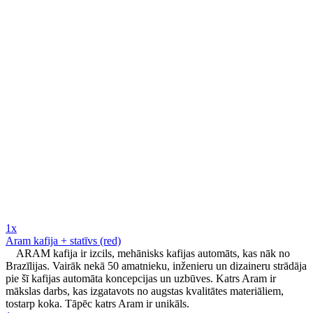
1x
Aram kafija + statīvs (red)
ARAM kafija ir izcils, mehānisks kafijas automāts, kas nāk no
Brazīlijas. Vairāk nekā 50 amatnieku, inženieru un dizaineru strādāja
pie šī kafijas automāta koncepcijas un uzbūves. Katrs Aram ir
mākslas darbs, kas izgatavots no augstas kvalitātes materiāliem,
tostarp koka. Tāpēc katrs Aram ir unikāls.