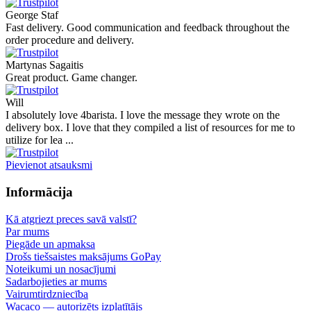
George Staf
Fast delivery. Good communication and feedback throughout the
order procedure and delivery.
Martynas Sagaitis
Great product. Game changer.
Will
I absolutely love 4barista. I love the message they wrote on the
delivery box. I love that they compiled a list of resources for me to
utilize for lea ...
Pievienot atsauksmi
Informācija
Kā atgriezt preces savā valstī?
Par mums
Piegāde un apmaksa
Drošs tiešsaistes maksājums GoPay
Noteikumi un nosacījumi
Sadarbojieties ar mums
Vairumtirdzniecība
Wacaco — autorizēts izplatītājs