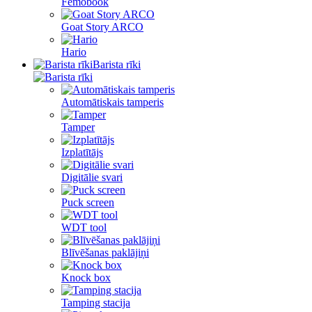
Femobook
Goat Story ARCO
Hario
Barista rīki
Automātiskais tamperis
Tamper
Izplatītājs
Digitālie svari
Puck screen
WDT tool
Blīvēšanas paklājiņi
Knock box
Tamping stacija