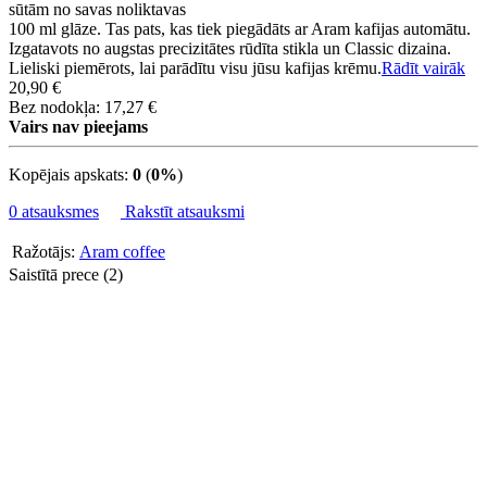
sūtām no savas noliktavas
100 ml glāze. Tas pats, kas tiek piegādāts ar Aram kafijas automātu.
Izgatavots no augstas precizitātes rūdīta stikla un Classic dizaina.
Lieliski piemērots, lai parādītu visu jūsu kafijas krēmu.
Rādīt vairāk
20,90 €
Bez nodokļa: 17,27 €
Vairs nav pieejams
Kopējais apskats:
0
(
0%
)
0 atsauksmes
Rakstīt atsauksmi
Ražotājs:
Aram coffee
Saistītā prece (2)