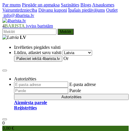
Par mums
Piegāde un apmaksa
Sazināties
Blogs
Atsauksmes
Vairumtirdzniecība
Dāvanu kuponi
Īpašais piedāvājums
Outlet
info@4barista.lv
4
BARISTA
viss baristām
.lv
Meklēt
LV
Izvēlieties piegādes valsti
Lūdzu, atlasiet savu valsti
Or
Palieciet iekšā
4barista.lv
Autorizēties
E-pasta adrese
Parole
Autorizēties
Aizmirsta parole
Reģistrēties
0
0,00 €