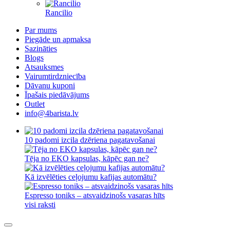
Rancilio
Par mums
Piegāde un apmaksa
Sazināties
Blogs
Atsauksmes
Vairumtirdzniecība
Dāvanu kuponi
Īpašais piedāvājums
Outlet
info@4barista.lv
10 padomi izcila dzēriena pagatavošanai
Tēja no EKO kapsulas, kāpēc gan ne?
Kā izvēlēties ceļojumu kafijas automātu?
Espresso toniks – atsvaidzinošs vasaras hīts
visi raksti