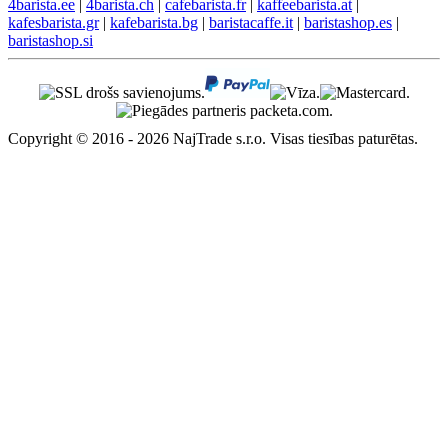
4barista.ee
|
4barista.ch
|
cafebarista.fr
|
kaffeebarista.at
|
kafesbarista.gr
|
kafebarista.bg
|
baristacaffe.it
|
baristashop.es
|
baristashop.si
Copyright © 2016 - 2026 NajTrade s.r.o. Visas tiesības paturētas.