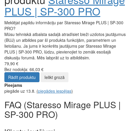
PLUS | SP-300 PRO
Meklējat papildu informāciju par Staresso Mirage PLUS | SP-300
PRO?
Mūsu tehniskā atbalsta sadaļā atradīsiet bieži uzdotos jautājumus
(BUJ) un atbildes par šī produkta funkcijām, parametriem un
lietošanu. Ja jums ir konkrēts jautājums par Staresso Mirage
PLUS | SP-300 PRO, lūdzu, pievienojiet to zemāk esošajā
diskusiju forumā. Mēs labprāt uz to atbildēsim.
79,90 €
Bez nodokļa: 66,03 €
Rādīt produktu
Ielikt grozā
Pieejams
piegāde uz 13.8.
(
piegādes iespējas
)
FAQ (Staresso Mirage PLUS |
SP-300 PRO)