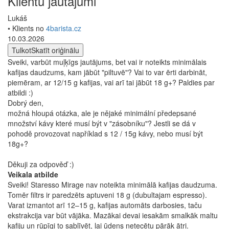
Klientu jautājumi
Lukáš
• Klients no
4barista.cz
10.03.2026
Tulkot
Skatīt oriģinālu
Sveiki, varbūt muļķīgs jautājums, bet vai ir noteikts minimālais
kafijas daudzums, kam jābūt "piltuvē"? Vai to var ērti darbināt,
piemēram, ar 12/15 g kafijas, vai arī tai jābūt 18 g+? Paldies par
atbildi :)
Dobrý den,
možná hloupá otázka, ale je nějaké minimální předepsané
množství kávy které musí být v "zásobníku"? Jestli se dá v
pohodě provozovat například s 12 / 15g kávy, nebo musí být
18g+?
Děkuji za odpověď :)
Veikala atbilde
Sveiki! Staresso Mirage nav noteikta minimālā kafijas daudzuma.
Tomēr filtrs ir paredzēts aptuveni 18 g (dubultajam espresso).
Varat izmantot arī 12–15 g, kafijas automāts darbosies, taču
ekstrakcija var būt vājāka. Mazākai devai iesakām smalkāk maltu
kafiju un rūpīgi to sablīvēt, lai ūdens netecētu pārāk ātri.