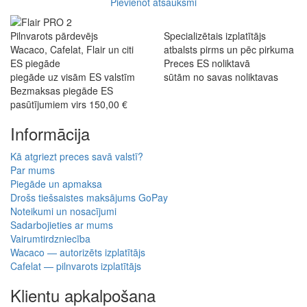
Pievienot atsauksmi
Pilnvarots pārdevējs
Specializētais izplatītājs
Wacaco, Cafelat, Flair un citi
atbalsts pirms un pēc pirkuma
ES piegāde
Preces ES noliktavā
piegāde uz visām ES valstīm
sūtām no savas noliktavas
Bezmaksas piegāde ES
pasūtījumiem virs 150,00 €
Informācija
Kā atgriezt preces savā valstī?
Par mums
Piegāde un apmaksa
Drošs tiešsaistes maksājums GoPay
Noteikumi un nosacījumi
Sadarbojieties ar mums
Vairumtirdzniecība
Wacaco — autorizēts izplatītājs
Cafelat — pilnvarots izplatītājs
Klientu apkalpošana