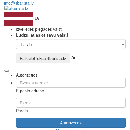
info@4barista.lv
LV
Izvēlieties piegādes valsti
Lūdzu, atlasiet savu valsti
Or
Palieciet iekšā
4barista.lv
Autorizēties
E-pasta adrese
Parole
Autorizēties