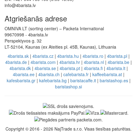
info@4barista.lv
Atgriešanās adrese
OMNIVA LT (sorting center) – Packeta International
99670998 - 4barista.lv
Perspektyvos g. 32
LT-52104, Kaunas (ex Ateities pl. 45B, Kaunas), Lithuania
4barista.sk
|
4barista.cz
|
4barista.hu
|
4barista.ro
|
4barista.pl
|
4barista.de
|
4barista.com
|
4barista.hr
|
4barista.nl
|
4barista.be
|
4barista.dk
|
4barista.se
|
4barista.pt
|
4barista.fi
|
4barista.lt
|
4barista.ee
|
4barista.ch
|
cafebarista.fr
|
kaffeebarista.at
|
kafesbarista.gr
|
kafebarista.bg
|
baristacaffe.it
|
baristashop.es
|
baristashop.si
Copyright © 2016 - 2026 NajTrade s.r.o. Visas tiesības paturētas.