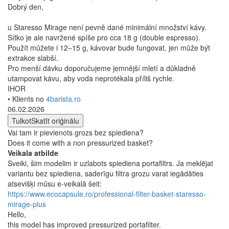
Dobrý den,
u Staresso Mirage není pevně dané minimální množství kávy.
Sítko je ale navržené spíše pro cca 18 g (double espresso).
Použít můžete i 12–15 g, kávovar bude fungovat, jen může být
extrakce slabší.
Pro menší dávku doporučujeme jemnější mletí a důkladně
utampovat kávu, aby voda neprotékala příliš rychle.
IHOR
• Klients no
4barista.ro
06.02.2026
Tulkot
Skatīt oriģinālu
Vai tam ir pievienots grozs bez spiediena?
Does it come with a non pressurized basket?
Veikala atbilde
Sveiki, šim modelim ir uzlabots spiediena portafiltrs. Ja meklējat
variantu bez spiediena, saderīgu filtra grozu varat iegādāties
atsevišķi mūsu e-veikalā šeit:
https://www.ecocapsule.ro/professional-filter-basket-staresso-
mirage-plus
Hello,
this model has improved pressurized portafilter.