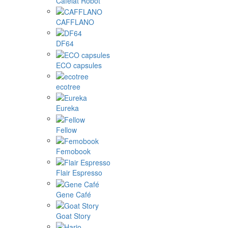
Cafelat Robot
CAFFLANO
DF64
ECO capsules
ecotree
Eureka
Fellow
Femobook
Flair Espresso
Gene Café
Goat Story