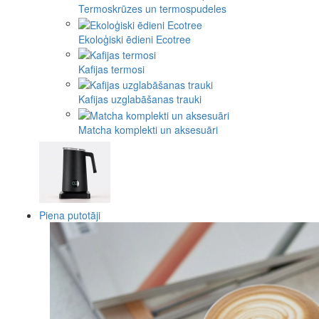
Termoskrūzes un termospudeles
Ekoloģiski ēdieni Ecotree
Kafijas termosi
Kafijas uzglabāšanas trauki
Matcha komplekti un aksesuāri
Piena putotāji