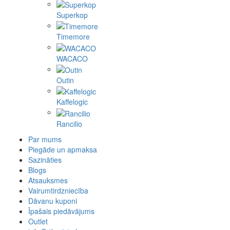
Superkop
Timemore
WACACO
Outin
Kaffelogic
Rancilio
Par mums
Piegāde un apmaksa
Sazināties
Blogs
Atsauksmes
Vairumtirdzniecība
Dāvanu kuponi
Īpašais piedāvājums
Outlet