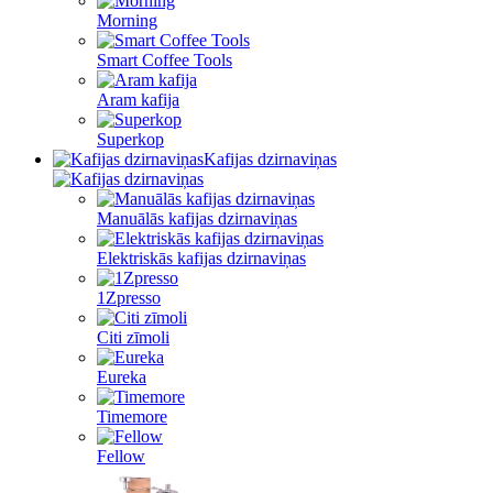
Morning
Smart Coffee Tools
Aram kafija
Superkop
Kafijas dzirnaviņas
Manuālās kafijas dzirnaviņas
Elektriskās kafijas dzirnaviņas
1Zpresso
Citi zīmoli
Eureka
Timemore
Fellow