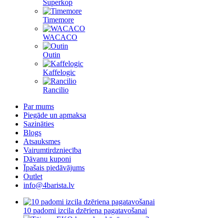
Superkop
Timemore
WACACO
Outin
Kaffelogic
Rancilio
Par mums
Piegāde un apmaksa
Sazināties
Blogs
Atsauksmes
Vairumtirdzniecība
Dāvanu kuponi
Īpašais piedāvājums
Outlet
info@4barista.lv
10 padomi izcila dzēriena pagatavošanai