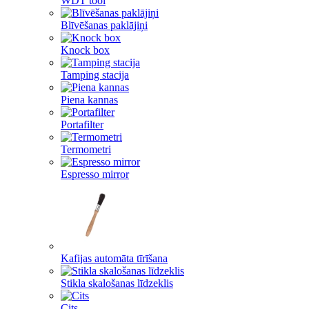
WDT tool
Blīvēšanas paklājiņi
Knock box
Tamping stacija
Piena kannas
Portafilter
Termometri
Espresso mirror
Kafijas automāta tīrīšana
Stikla skalošanas līdzeklis
Cits