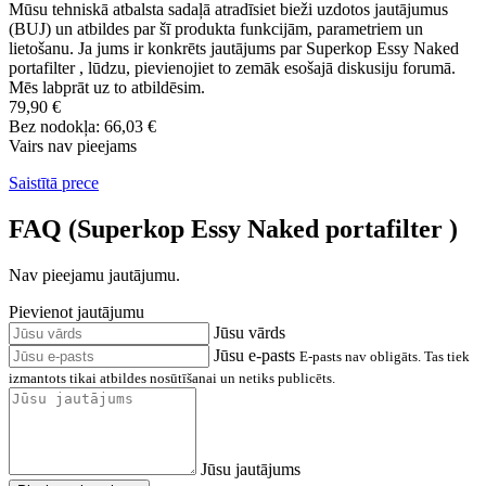
Mūsu tehniskā atbalsta sadaļā atradīsiet bieži uzdotos jautājumus
(BUJ) un atbildes par šī produkta funkcijām, parametriem un
lietošanu. Ja jums ir konkrēts jautājums par Superkop Essy Naked
portafilter , lūdzu, pievienojiet to zemāk esošajā diskusiju forumā.
Mēs labprāt uz to atbildēsim.
79,90 €
Bez nodokļa: 66,03 €
Vairs nav pieejams
Saistītā prece
FAQ (Superkop Essy Naked portafilter )
Nav pieejamu jautājumu.
Pievienot jautājumu
Jūsu vārds
Jūsu e-pasts
E-pasts nav obligāts. Tas tiek
izmantots tikai atbildes nosūtīšanai un netiks publicēts.
Jūsu jautājums