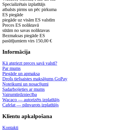
Specializētais izplatītājs
atbalsts pirms un pēc pirkuma
ES piegāde
piegāde uz visām ES valstīm
Preces ES noliktavā
sūtām no savas noliktavas
Bezmaksas piegāde ES
pasūtījumiem virs 150,00 €
Informācija
Kā atgriezt preces savā valstī?
Par mums
Piegāde un apmaksa
Drošs tiešsaistes maksājums GoPay
Noteikumi un nosacījumi
Sadarbojieties ar mums
Vairumtirdzniecība
Wacaco — autorizēts izplatītājs
Cafelat — pilnvarots izplatītājs
Klientu apkalpošana
Kontakti