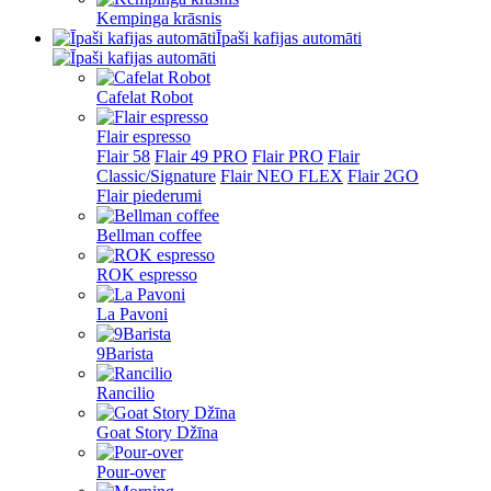
Kempinga krāsnis
Īpaši kafijas automāti
Cafelat Robot
Flair espresso
Flair 58
Flair 49 PRO
Flair PRO
Flair
Classic/Signature
Flair NEO FLEX
Flair 2GO
Flair piederumi
Bellman coffee
ROK espresso
La Pavoni
9Barista
Rancilio
Goat Story Džīna
Pour-over