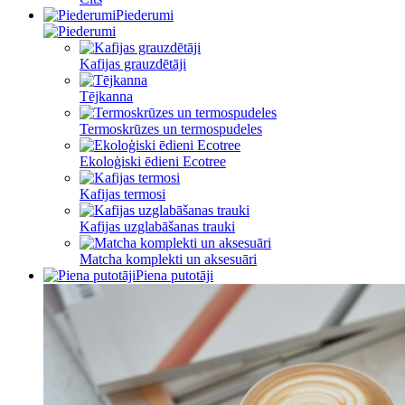
Piederumi
Kafijas grauzdētāji
Tējkanna
Termoskrūzes un termospudeles
Ekoloģiski ēdieni Ecotree
Kafijas termosi
Kafijas uzglabāšanas trauki
Matcha komplekti un aksesuāri
Piena putotāji