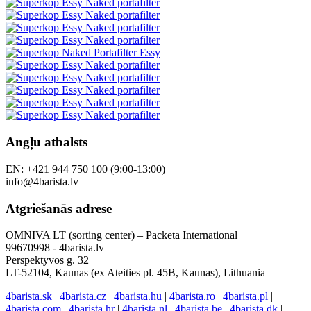
Angļu atbalsts
EN: +421 944 750 100 (9:00-13:00)
info@4barista.lv
Atgriešanās adrese
OMNIVA LT (sorting center) – Packeta International
99670998 - 4barista.lv
Perspektyvos g. 32
LT-52104, Kaunas (ex Ateities pl. 45B, Kaunas), Lithuania
4barista.sk
|
4barista.cz
|
4barista.hu
|
4barista.ro
|
4barista.pl
|
4barista.com
|
4barista.hr
|
4barista.nl
|
4barista.be
|
4barista.dk
|