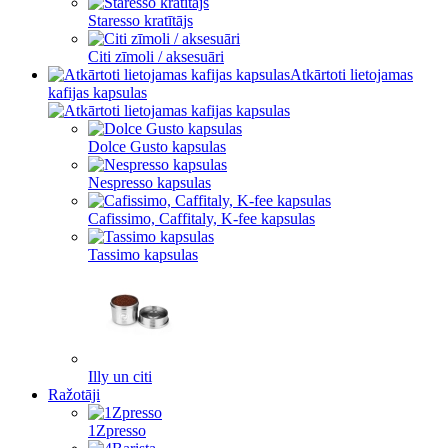
Staresso kratītājs
Citi zīmoli / aksesuāri
Atkārtoti lietojamas
kafijas kapsulas
Dolce Gusto kapsulas
Nespresso kapsulas
Cafissimo, Caffitaly, K-fee kapsulas
Tassimo kapsulas
Illy un citi
Ražotāji
1Zpresso