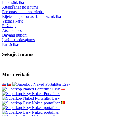
Laba sūdzība
Atteikšanās no līguma
Personas datu aizsardzība
Biļetens – personas datu aizsardzība
Vietnes karte
Ražotāji
Atsauksmes
Dāvanu kuponi
Īpašais piedāvājums
Pamācības
Sekojiet mums
Mūsu veikali