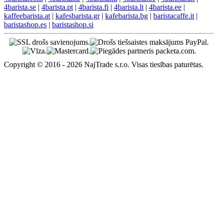
4barista.se
|
4barista.pt
|
4barista.fi
|
4barista.lt
|
4barista.ee
|
kaffeebarista.at
|
kafesbarista.gr
|
kafebarista.bg
|
baristacaffe.it
|
baristashop.es
|
baristashop.si
Copyright © 2016 - 2026 NajTrade s.r.o. Visas tiesības paturētas.