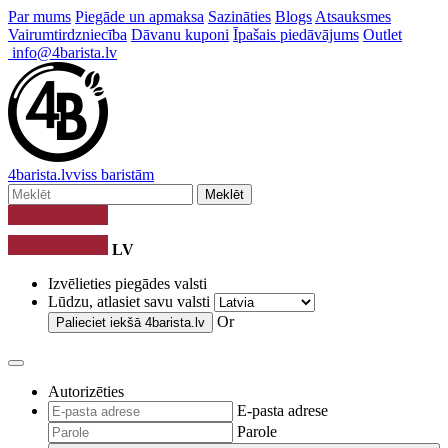
Par mums
Piegāde un apmaksa
Sazināties
Blogs
Atsauksmes
Vairumtirdzniecība
Dāvanu kuponi
Īpašais piedāvājums
Outlet
info@4barista.lv
4
barista
.lv
viss baristām
Meklēt
LV
Izvēlieties piegādes valsti
Lūdzu, atlasiet savu valsti
Or
Palieciet iekšā
4barista.lv
Autorizēties
E-pasta adrese
Parole