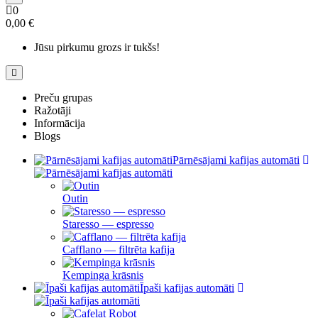
0
0,00 €
Jūsu pirkumu grozs ir tukšs!
Preču grupas
Ražotāji
Informācija
Blogs
Pārnēsājami kafijas automāti
Outin
Staresso — espresso
Cafflano — filtrēta kafija
Kempinga krāsnis
Īpaši kafijas automāti