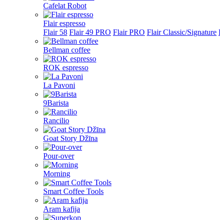
Cafelat Robot
Flair espresso
Flair 58
Flair 49 PRO
Flair PRO
Flair Classic/Signature
Bellman coffee
ROK espresso
La Pavoni
9Barista
Rancilio
Goat Story Džīna
Pour-over
Morning
Smart Coffee Tools
Aram kafija