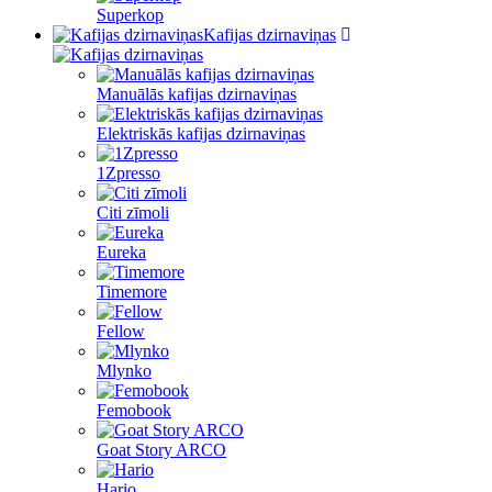
Superkop
Kafijas dzirnaviņas
Manuālās kafijas dzirnaviņas
Elektriskās kafijas dzirnaviņas
1Zpresso
Citi zīmoli
Eureka
Timemore
Fellow
Mlynko
Femobook
Goat Story ARCO
Hario