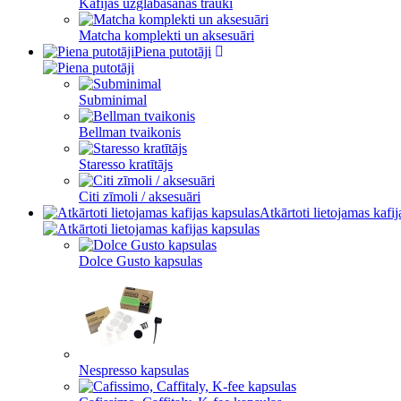
Kafijas uzglabāšanas trauki
Matcha komplekti un aksesuāri
Piena putotāji
Subminimal
Bellman tvaikonis
Staresso kratītājs
Citi zīmoli / aksesuāri
Atkārtoti lietojamas kafi
Dolce Gusto kapsulas
Nespresso kapsulas