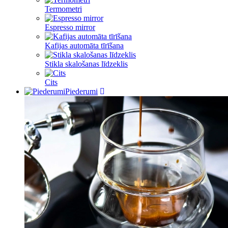
Termometri
Espresso mirror
Kafijas automāta tīrīšana
Stikla skalošanas līdzeklis
Cits
Piederumi