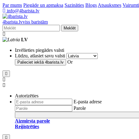
Par mums
Piegāde un apmaksa
Sazināties
Blogs
Atsauksmes
Vairumti
info@4barista.lv
4
barista
.lv
viss baristām
Meklēt
LV
Izvēlieties piegādes valsti
Lūdzu, atlasiet savu valsti
Or
Palieciet iekšā
4barista.lv
Autorizēties
E-pasta adrese
Parole
Aizmirsta parole
Reģistrēties