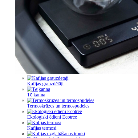
Kafijas grauzdētāji
Tējkanna
Termoskrūzes un termospudeles
Ekoloģiski ēdieni Ecotree
Kafijas termosi