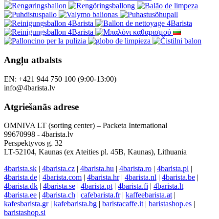
Angļu atbalsts
EN: +421 944 750 100 (9:00-13:00)
info@4barista.lv
Atgriešanās adrese
OMNIVA LT (sorting center) – Packeta International
99670998 - 4barista.lv
Perspektyvos g. 32
LT-52104, Kaunas (ex Ateities pl. 45B, Kaunas), Lithuania
4barista.sk
|
4barista.cz
|
4barista.hu
|
4barista.ro
|
4barista.pl
|
4barista.de
|
4barista.com
|
4barista.hr
|
4barista.nl
|
4barista.be
|
4barista.dk
|
4barista.se
|
4barista.pt
|
4barista.fi
|
4barista.lt
|
4barista.ee
|
4barista.ch
|
cafebarista.fr
|
kaffeebarista.at
|
kafesbarista.gr
|
kafebarista.bg
|
baristacaffe.it
|
baristashop.es
|
baristashop.si