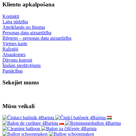
Klientu apkalpošana
Kontakti
Laba sūdzība
Atteikšanās no līguma
Personas datu aizsardzība
Biļetens – personas datu aizsardzība
Vietnes karte
Ražotāji
Atsauksmes
Dāvanu kuponi
Īpašais piedāvājums
Pamācības
Sekojiet mums
Mūsu veikali