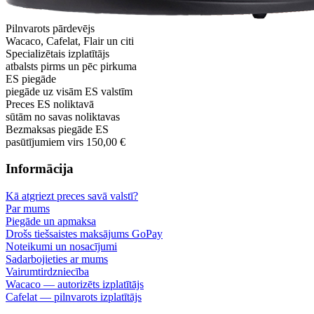
Pilnvarots pārdevējs
Wacaco, Cafelat, Flair un citi
Specializētais izplatītājs
atbalsts pirms un pēc pirkuma
ES piegāde
piegāde uz visām ES valstīm
Preces ES noliktavā
sūtām no savas noliktavas
Bezmaksas piegāde ES
pasūtījumiem virs 150,00 €
Informācija
Kā atgriezt preces savā valstī?
Par mums
Piegāde un apmaksa
Drošs tiešsaistes maksājums GoPay
Noteikumi un nosacījumi
Sadarbojieties ar mums
Vairumtirdzniecība
Wacaco — autorizēts izplatītājs
Cafelat — pilnvarots izplatītājs