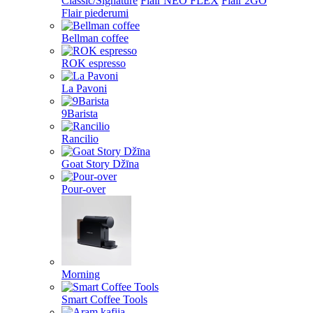
Classic/Signature
Flair NEO FLEX
Flair 2GO
Flair piederumi
Bellman coffee
ROK espresso
La Pavoni
9Barista
Rancilio
Goat Story Džīna
Pour-over
Morning
Smart Coffee Tools