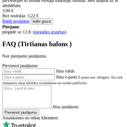
pievienojiet to zemāk esošajā diskusiju forumā. Mēs labprāt uz to
atbildēsim.
3,90 €
Bez nodokļa: 3,22 €
Rādīt produktu
Ielikt grozā
Pieejams
piegāde uz 12.8.
(
piegādes iespējas
)
FAQ (Tīrīšanas balons )
Nav pieejamu jautājumu.
Pievienot jautājumu
Jūsu vārds
Jūsu e-pasts
E-pasts nav obligāts. Tas tiek
izmantots tikai atbildes nosūtīšanai un netiks publicēts.
Jūsu jautājums
Pievienot jautājumu
Atsauksmes no mūsu klientiem