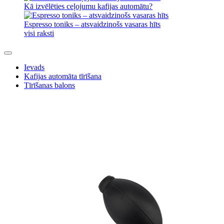
Kā izvēlēties ceļojumu kafijas automātu?
Espresso toniks – atsvaidzinošs vasaras hīts
visi raksti
Ievads
Kafijas automāta tīrīšana
Tīrīšanas balons