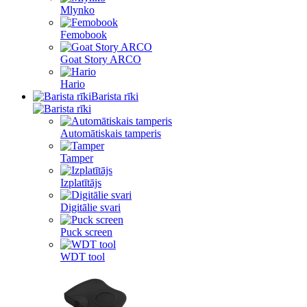
Mlynko
Femobook
Goat Story ARCO
Hario
Barista rīki
Automātiskais tamperis
Tamper
Izplatītājs
Digitālie svari
Puck screen
WDT tool