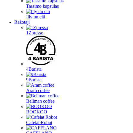
Tassimo kapsulas
Illy un citi
Ražotāji
1Zpresso
4Barista
9Barista
Aram coffee
Bellman coffee
BOOKOO
Cafelat Robot