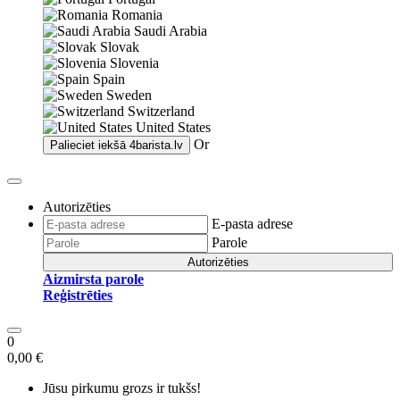
Romania
Saudi Arabia
Slovak
Slovenia
Spain
Sweden
Switzerland
United States
Or
Palieciet iekšā
4barista.lv
Autorizēties
E-pasta adrese
Parole
Autorizēties
Aizmirsta parole
Reģistrēties
0
0,00 €
Jūsu pirkumu grozs ir tukšs!