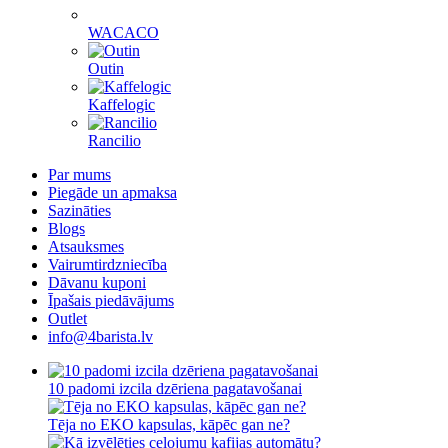
WACACO
Outin
Kaffelogic
Rancilio
Par mums
Piegāde un apmaksa
Sazināties
Blogs
Atsauksmes
Vairumtirdzniecība
Dāvanu kuponi
Īpašais piedāvājums
Outlet
info@4barista.lv
10 padomi izcila dzēriena pagatavošanai
Tēja no EKO kapsulas, kāpēc gan ne?