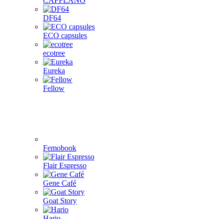
CAFFLANO
DF64
ECO capsules
ecotree
Eureka
Fellow
Femobook
Flair Espresso
Gene Café
Goat Story
Hario