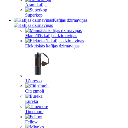
Aram kafija
Superkop
Kafijas dzirnaviņas
Manuālās kafijas dzirnaviņas
Elektriskās kafijas dzirnaviņas
1Zpresso
Citi zīmoli
Eureka
Timemore
Fellow