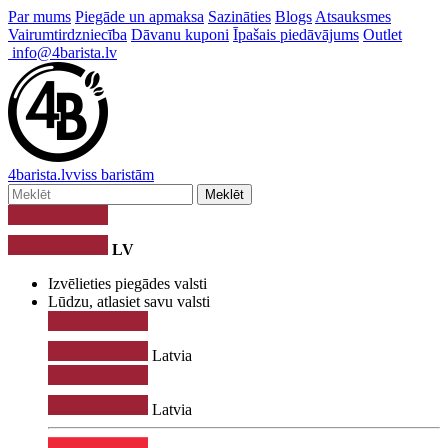
Par mums
Piegāde un apmaksa
Sazināties
Blogs
Atsauksmes
Vairumtirdzniecība
Dāvanu kuponi
Īpašais piedāvājums
Outlet
info@4barista.lv
4
barista
.lv
viss baristām
Meklēt
LV
Izvēlieties piegādes valsti
Lūdzu, atlasiet savu valsti
Latvia
Latvia