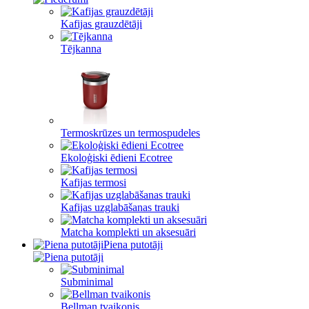
Kafijas grauzdētāji
Tējkanna
Termoskrūzes un termospudeles
Ekoloģiski ēdieni Ecotree
Kafijas termosi
Kafijas uzglabāšanas trauki
Matcha komplekti un aksesuāri
Piena putotāji
Subminimal
Bellman tvaikonis