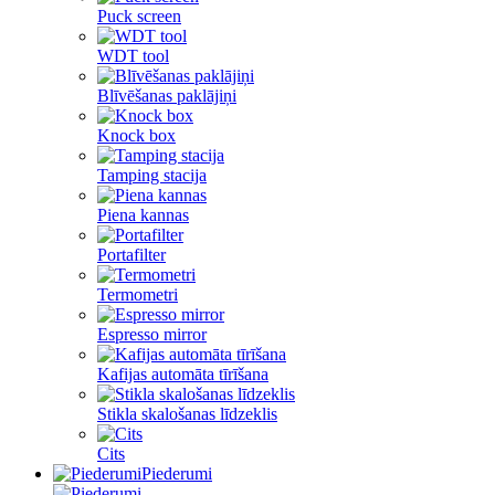
Puck screen
WDT tool
Blīvēšanas paklājiņi
Knock box
Tamping stacija
Piena kannas
Portafilter
Termometri
Espresso mirror
Kafijas automāta tīrīšana
Stikla skalošanas līdzeklis
Cits
Piederumi