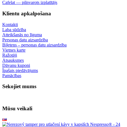
Cafelat — pilnvarots izplatītājs
Klientu apkalpošana
Kontakti
Laba sūdzība
Atteikšanās no līguma
Personas datu aizsardzība
Biļetens – personas datu aizsardzība
Vietnes karte
Ražotāji
Atsauksmes
Dāvanu kuponi
Īpašais piedāvājums
Pamācības
Sekojiet mums
Mūsu veikali