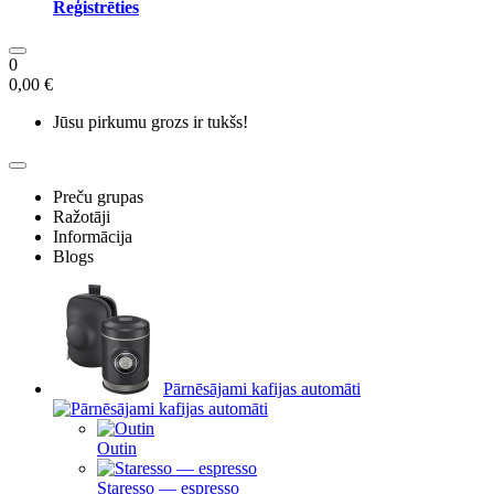
Reģistrēties
0
0,00 €
Jūsu pirkumu grozs ir tukšs!
Preču grupas
Ražotāji
Informācija
Blogs
Pārnēsājami kafijas automāti
Outin
Staresso — espresso