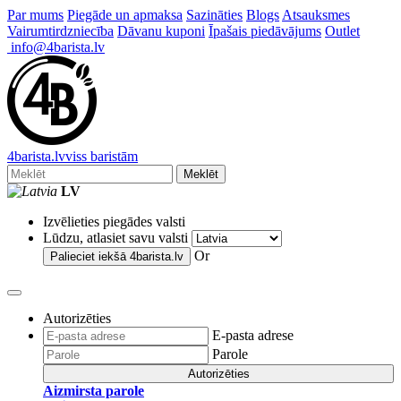
Par mums
Piegāde un apmaksa
Sazināties
Blogs
Atsauksmes
Vairumtirdzniecība
Dāvanu kuponi
Īpašais piedāvājums
Outlet
info@4barista.lv
4
barista
.lv
viss baristām
Meklēt
LV
Izvēlieties piegādes valsti
Lūdzu, atlasiet savu valsti
Or
Palieciet iekšā
4barista.lv
Autorizēties
E-pasta adrese
Parole
Autorizēties
Aizmirsta parole