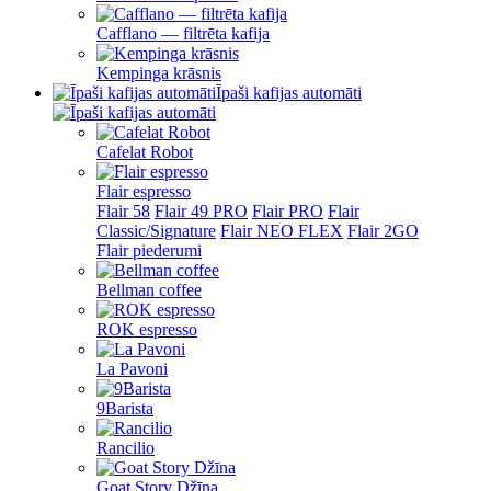
Cafflano — filtrēta kafija
Kempinga krāsnis
Īpaši kafijas automāti
Cafelat Robot
Flair espresso
Flair 58
Flair 49 PRO
Flair PRO
Flair
Classic/Signature
Flair NEO FLEX
Flair 2GO
Flair piederumi
Bellman coffee
ROK espresso
La Pavoni
9Barista
Rancilio
Goat Story Džīna