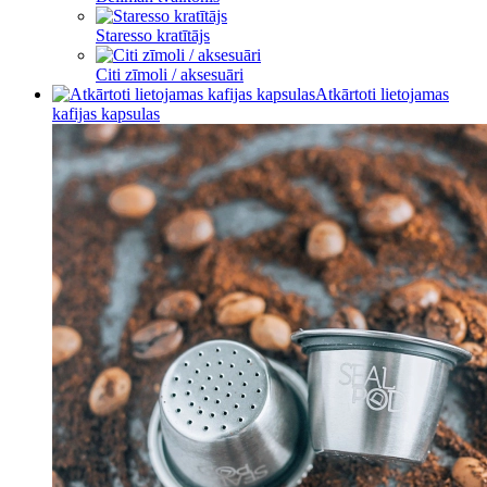
Staresso kratītājs
Citi zīmoli / aksesuāri
Atkārtoti lietojamas
kafijas kapsulas