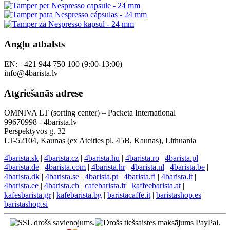
Angļu atbalsts
EN: +421 944 750 100 (9:00-13:00)
info@4barista.lv
Atgriešanās adrese
OMNIVA LT (sorting center) – Packeta International
99670998 - 4barista.lv
Perspektyvos g. 32
LT-52104, Kaunas (ex Ateities pl. 45B, Kaunas), Lithuania
4barista.sk
|
4barista.cz
|
4barista.hu
|
4barista.ro
|
4barista.pl
|
4barista.de
|
4barista.com
|
4barista.hr
|
4barista.nl
|
4barista.be
|
4barista.dk
|
4barista.se
|
4barista.pt
|
4barista.fi
|
4barista.lt
|
4barista.ee
|
4barista.ch
|
cafebarista.fr
|
kaffeebarista.at
|
kafesbarista.gr
|
kafebarista.bg
|
baristacaffe.it
|
baristashop.es
|
baristashop.si