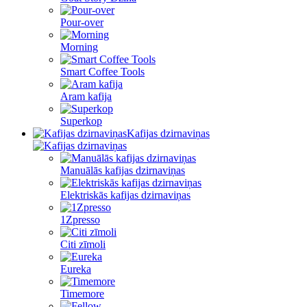
Pour-over
Morning
Smart Coffee Tools
Aram kafija
Superkop
Kafijas dzirnaviņas
Manuālās kafijas dzirnaviņas
Elektriskās kafijas dzirnaviņas
1Zpresso
Citi zīmoli
Eureka
Timemore