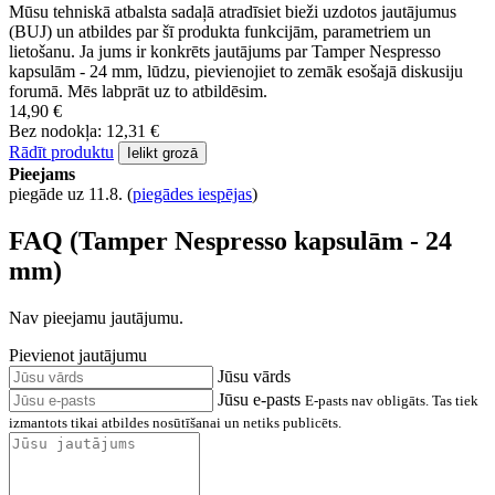
Mūsu tehniskā atbalsta sadaļā atradīsiet bieži uzdotos jautājumus
(BUJ) un atbildes par šī produkta funkcijām, parametriem un
lietošanu. Ja jums ir konkrēts jautājums par Tamper Nespresso
kapsulām - 24 mm, lūdzu, pievienojiet to zemāk esošajā diskusiju
forumā. Mēs labprāt uz to atbildēsim.
14,90 €
Bez nodokļa: 12,31 €
Rādīt produktu
Ielikt grozā
Pieejams
piegāde uz 11.8.
(
piegādes iespējas
)
FAQ (Tamper Nespresso kapsulām - 24
mm)
Nav pieejamu jautājumu.
Pievienot jautājumu
Jūsu vārds
Jūsu e-pasts
E-pasts nav obligāts. Tas tiek
izmantots tikai atbildes nosūtīšanai un netiks publicēts.