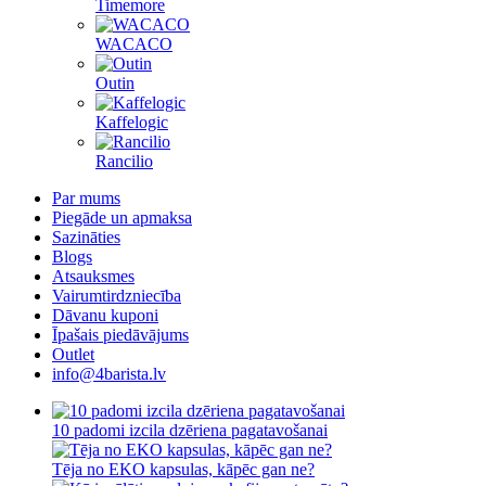
Timemore
WACACO
Outin
Kaffelogic
Rancilio
Par mums
Piegāde un apmaksa
Sazināties
Blogs
Atsauksmes
Vairumtirdzniecība
Dāvanu kuponi
Īpašais piedāvājums
Outlet
info@4barista.lv
10 padomi izcila dzēriena pagatavošanai
Tēja no EKO kapsulas, kāpēc gan ne?