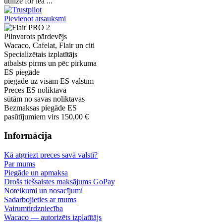
utilize for lea ...
Pievienot atsauksmi
Pilnvarots pārdevējs
Wacaco, Cafelat, Flair un citi
Specializētais izplatītājs
atbalsts pirms un pēc pirkuma
ES piegāde
piegāde uz visām ES valstīm
Preces ES noliktavā
sūtām no savas noliktavas
Bezmaksas piegāde ES
pasūtījumiem virs 150,00 €
Informācija
Kā atgriezt preces savā valstī?
Par mums
Piegāde un apmaksa
Drošs tiešsaistes maksājums GoPay
Noteikumi un nosacījumi
Sadarbojieties ar mums
Vairumtirdzniecība
Wacaco — autorizēts izplatītājs