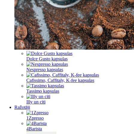
Dolce Gusto kapsulas
Nespresso kapsulas
Cafissimo, Caffitaly, K-fee kapsulas
Tassimo kapsulas
Illy un citi
Ražotāji
1Zpresso
4Barista