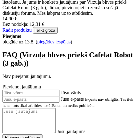
lietošanu. Ja jums ir konkrēts jautājums par Virzuļa blīves priekš
Cafelat Robot (3 gab.), lūdzu, pievienojiet to zemāk esošajā
diskusiju forumā. Mēs labprāt uz to atbildēsim.
14,90 €
Bez nodokļa: 12,31 €
Rādīt produktu
Ielikt grozā
Pieejams
piegāde uz 13.8.
(
piegādes iespējas
)
FAQ (Virzuļa blīves priekš Cafelat Robot
(3 gab.))
Nav pieejamu jautājumu.
Pievienot jautājumu
Jūsu vārds
Jūsu e-pasts
E-pasts nav obligāts. Tas tiek
izmantots tikai atbildes nosūtīšanai un netiks publicēts.
Jūsu jautājums
Pievienot jautājumu