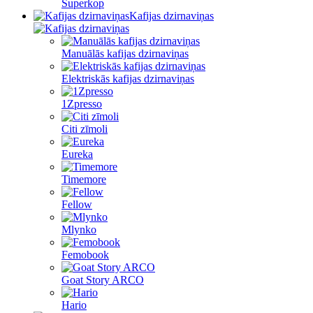
Superkop
Kafijas dzirnaviņas
Manuālās kafijas dzirnaviņas
Elektriskās kafijas dzirnaviņas
1Zpresso
Citi zīmoli
Eureka
Timemore
Fellow
Mlynko
Femobook
Goat Story ARCO
Hario