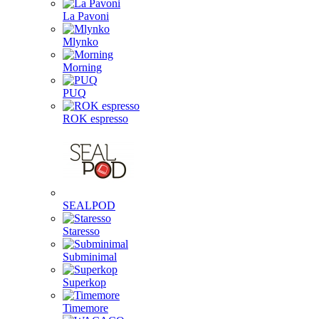
La Pavoni
Mlynko
Morning
PUQ
ROK espresso
SEALPOD
Staresso
Subminimal
Superkop
Timemore