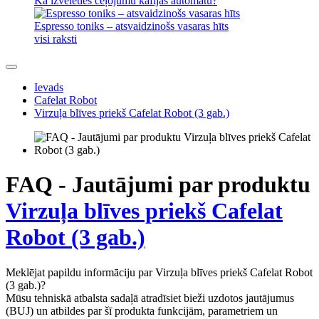
Kā izvēlēties ceļojumu kafijas automātu?
Espresso toniks – atsvaidzinošs vasaras hīts
visi raksti
Ievads
Cafelat Robot
Virzuļa blīves priekš Cafelat Robot (3 gab.)
FAQ - Jautājumi par produktu
Virzuļa blīves priekš Cafelat
Robot (3 gab.)
Meklējat papildu informāciju par Virzuļa blīves priekš Cafelat Robot
(3 gab.)?
Mūsu tehniskā atbalsta sadaļā atradīsiet bieži uzdotos jautājumus
(BUJ) un atbildes par šī produkta funkcijām, parametriem un