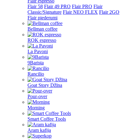
Flair espresso
Flair 58
Flair 49 PRO
Flair PRO
Flair
Classic/Signature
Flair NEO FLEX
Flair 2GO
Flair piederumi
Bellman coffee
ROK espresso
La Pavoni
9Barista
Rancilio
Goat Story Džīna
Pour-over
Morning
Smart Coffee Tools
Aram kafija