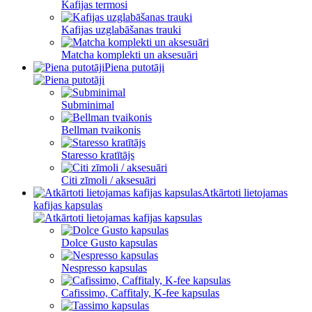
Kafijas termosi
Kafijas uzglabāšanas trauki
Matcha komplekti un aksesuāri
Piena putotāji
Subminimal
Bellman tvaikonis
Staresso kratītājs
Citi zīmoli / aksesuāri
Atkārtoti lietojamas
kafijas kapsulas
Dolce Gusto kapsulas
Nespresso kapsulas
Cafissimo, Caffitaly, K-fee kapsulas