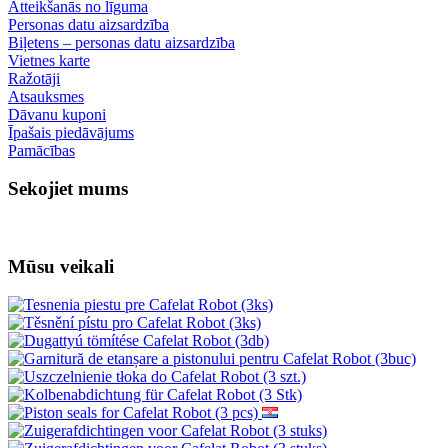
Atteikšanās no līguma
Personas datu aizsardzība
Biļetens – personas datu aizsardzība
Vietnes karte
Ražotāji
Atsauksmes
Dāvanu kuponi
Īpašais piedāvājums
Pamācības
Sekojiet mums
Mūsu veikali