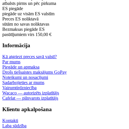
atbalsts pirms un pēc pirkuma
ES piegāde
piegāde uz visām ES valstīm
Preces ES noliktavā
sūtām no savas noliktavas
Bezmaksas piegāde ES
pasūtījumiem virs 150,00 €
Informācija
Kā atgriezt preces savā valstī?
Par mums
Piegāde un apmaksa
Drošs tiešsaistes maksājums GoPay
Noteikumi un nosacījumi
Sadarbojieties ar mums
Vairumtirdzniecība
Wacaco — autorizēts izplatītājs
Cafelat — pilnvarots izplatītājs
Klientu apkalpošana
Kontakti
Laba sūdzība