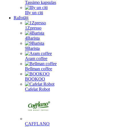
Tassimo kapsulas
Illy un citi
Ražotāji
1Zpresso
4Barista
9Barista
Aram coffee
Bellman coffee
BOOKOO
Cafelat Robot
CAFFLANO