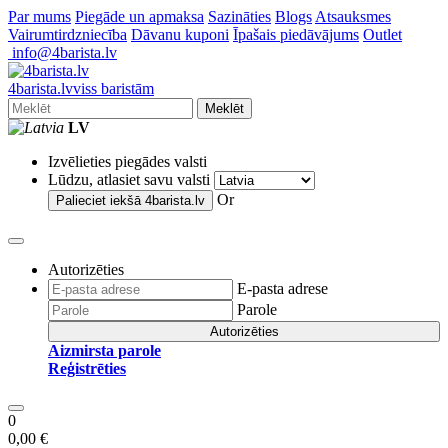
Par mums
Piegāde un apmaksa
Sazināties
Blogs
Atsauksmes
Vairumtirdzniecība
Dāvanu kuponi
Īpašais piedāvājums
Outlet
info@4barista.lv
4
barista
.lv
viss baristām
Meklēt
LV
Izvēlieties piegādes valsti
Lūdzu, atlasiet savu valsti
Or
Palieciet iekšā
4barista.lv
Autorizēties
E-pasta adrese
Parole
Autorizēties
Aizmirsta parole
Reģistrēties
0
0,00 €