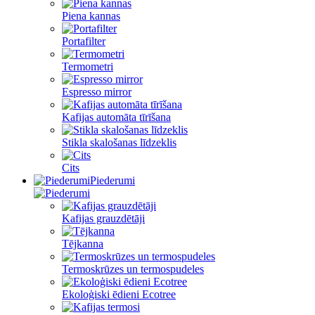
Piena kannas
Portafilter
Termometri
Espresso mirror
Kafijas automāta tīrīšana
Stikla skalošanas līdzeklis
Cits
Piederumi
Kafijas grauzdētāji
Tējkanna
Termoskrūzes un termospudeles
Ekoloģiski ēdieni Ecotree