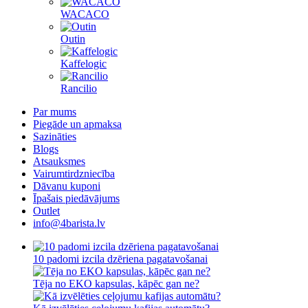
WACACO
Outin
Kaffelogic
Rancilio
Par mums
Piegāde un apmaksa
Sazināties
Blogs
Atsauksmes
Vairumtirdzniecība
Dāvanu kuponi
Īpašais piedāvājums
Outlet
info@4barista.lv
10 padomi izcila dzēriena pagatavošanai
Tēja no EKO kapsulas, kāpēc gan ne?