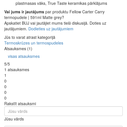
plastmasas vāks, True Taste keramikas pārklājums
Vai jums ir jautājums
par produktu Fellow Carter Carry
termopudele | 591ml Matte grey?
Apskatiet BUJ vai jautājiet mums tieši diskusijā. Doties uz
jautājumiem.
Dodieties uz jautājumiem
Jūs to varat atrast kategorijā
Termoskrūzes un termospudeles
Atsauksmes (1)
visas atsauksmes
5/5
1 atsauksmes
1
0
0
0
0
Rakstīt atsauksmi
Jūsu vārds