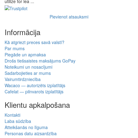
utilize for lea ...
Pievienot atsauksmi
Informācija
Kā atgriezt preces savā valstī?
Par mums
Piegāde un apmaksa
Drošs tiešsaistes maksājums GoPay
Noteikumi un nosacījumi
Sadarbojieties ar mums
Vairumtirdzniecība
Wacaco — autorizēts izplatītājs
Cafelat — pilnvarots izplatītājs
Klientu apkalpošana
Kontakti
Laba sūdzība
Atteikšanās no līguma
Personas datu aizsardzība