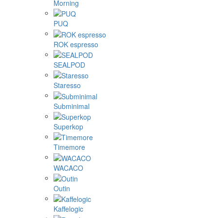
Morning
PUQ
ROK espresso
SEALPOD
Staresso
Subminimal
Superkop
Timemore
WACACO
Outin
Kaffelogic