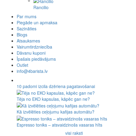
Rancilio
Par mums
Piegāde un apmaksa
Sazināties
Blogs
Atsauksmes
Vairumtirdzniecība
Dāvanu kuponi
Īpašais piedāvājums
Outlet
info@4barista.lv
10 padomi izcila dzēriena pagatavošanai
Tēja no EKO kapsulas, kāpēc gan ne?
Kā izvēlēties ceļojumu kafijas automātu?
Espresso toniks – atsvaidzinošs vasaras hīts
visi raksti