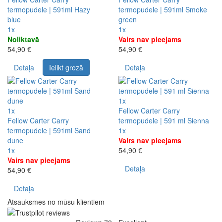
termopudele | 591ml Hazy
termopudele | 591ml Smoke
blue
green
1x
1x
Noliktavā
Vairs nav pieejams
54,90 €
54,90 €
Detaļa
Ielikt grozā
Detaļa
1x
1x
Fellow Carter Carry
Fellow Carter Carry
termopudele | 591 ml Sienna
termopudele | 591ml Sand
1x
dune
Vairs nav pieejams
1x
54,90 €
Vairs nav pieejams
Detaļa
54,90 €
Detaļa
Atsauksmes no mūsu klientiem