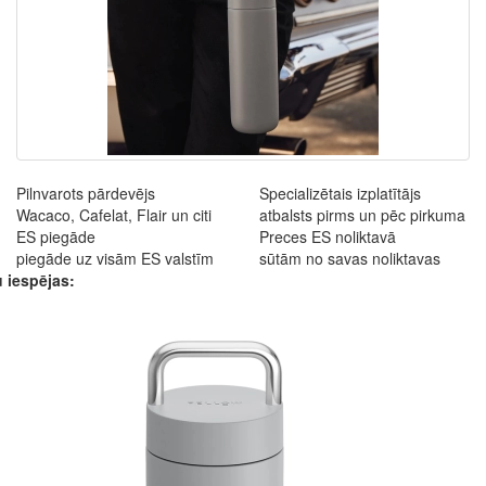
Pilnvarots pārdevējs
Specializētais izplatītājs
Wacaco, Cafelat, Flair un citi
atbalsts pirms un pēc pirkuma
ES piegāde
Preces ES noliktavā
piegāde uz visām ES valstīm
sūtām no savas noliktavas
 iespējas: