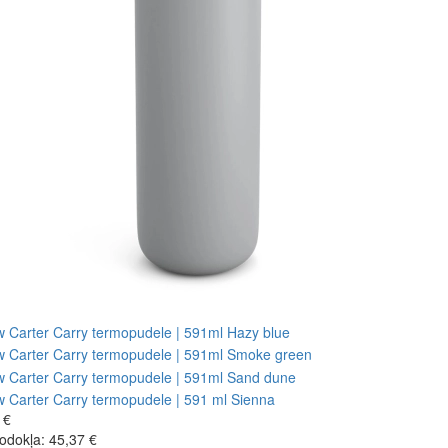
 €
odokļa: 45,37 €