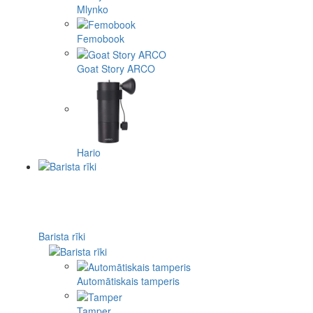
Mlynko
Femobook
Goat Story ARCO
Hario
Barista rīki
Automātiskais tamperis
Tamper