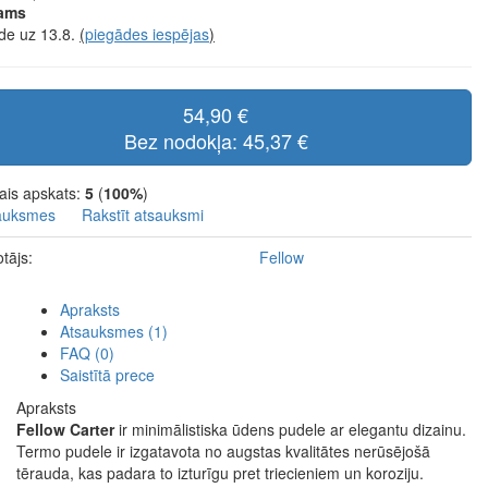
jams
de uz 13.8.
(
piegādes iespējas
)
54,90 €
Bez nodokļa: 45,37 €
ais apskats:
5
(
100%
)
auksmes
Rakstīt atsauksmi
tājs:
Fellow
Apraksts
Atsauksmes (1)
FAQ (0)
Saistītā prece
Apraksts
Fellow Carter
ir minimālistiska ūdens pudele ar elegantu dizainu.
Termo pudele ir izgatavota no augstas kvalitātes nerūsējošā
tērauda, kas padara to izturīgu pret triecieniem un koroziju.