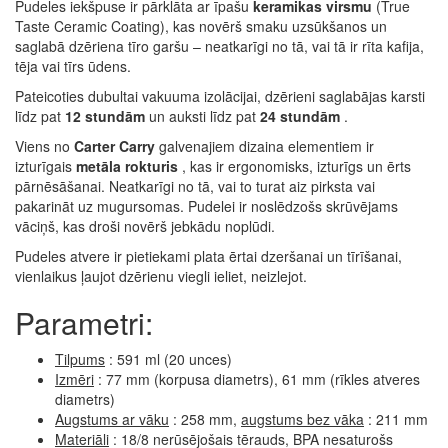
Pudeles iekšpuse ir pārklāta ar īpašu
keramikas virsmu
(True
Taste Ceramic Coating), kas novērš smaku uzsūkšanos un
saglabā dzēriena tīro garšu – neatkarīgi no tā, vai tā ir rīta kafija,
tēja vai tīrs ūdens.
Pateicoties dubultai vakuuma izolācijai, dzērieni saglabājas karsti
līdz pat
12 stundām
un auksti līdz pat
24 stundām
.
Viens no
Carter Carry
galvenajiem dizaina elementiem ir
izturīgais
metāla rokturis
, kas ir ergonomisks, izturīgs un ērts
pārnēsāšanai. Neatkarīgi no tā, vai to turat aiz pirksta vai
pakarināt uz mugursomas. Pudelei ir noslēdzošs skrūvējams
vāciņš, kas droši novērš jebkādu noplūdi.
Pudeles atvere ir pietiekami plata ērtai dzeršanai un tīrīšanai,
vienlaikus ļaujot dzērienu viegli ieliet, neizlejot.
Parametri:
Tilpums
: 591 ml (20 unces)
Izmēri
: 77 mm (korpusa diametrs), 61 mm (rīkles atveres
diametrs)
Augstums ar vāku
: 258 mm,
augstums bez vāka
: 211 mm
Materiāli
: 18/8 nerūsējošais tērauds, BPA nesaturošs