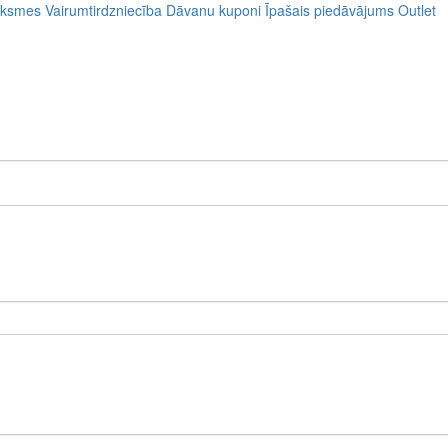
uksmes
Vairumtirdzniecība
Dāvanu kuponi
Īpašais piedāvājums
Outlet