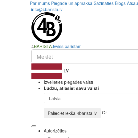
Par mums
Piegāde un apmaksa
Sazināties
Blogs
Atsa
info@4barista.lv
4
BARISTA
.lv
viss baristām
LV
Izvēlieties piegādes valsti
Lūdzu, atlasiet savu valsti
Or
Palieciet iekšā
4barista.lv
Autorizēties