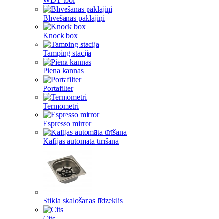
WDT tool
Blīvēšanas paklājiņi
Knock box
Tamping stacija
Piena kannas
Portafilter
Termometri
Espresso mirror
Kafijas automāta tīrīšana
Stikla skalošanas līdzeklis
Cits