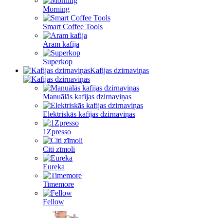
Morning
Smart Coffee Tools
Aram kafija
Superkop
Kafijas dzirnaviņas
Manuālās kafijas dzirnaviņas
Elektriskās kafijas dzirnaviņas
1Zpresso
Citi zīmoli
Eureka
Timemore
Fellow