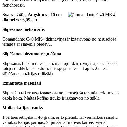
frenchpress).
Svars
: 740g.
Augstums
: 16 cm,
diametrs
: 6,09 cm.
Slīpēšanas mehānisms
Comandante C40 MK4 dzirnaviņas ir izgatavotas no nerūsējošā
tērauda ar slāpekļa piedevu.
Slīpēšanas biezuma regulēšana
Slīpēšanas biezumu iestata, izmantojot dzirnaviņas apakšā esošo
rotējošo klikšķu selektoru. Ir iespējams iestatīt apm. 22 - 32
slīpēšanas pozīcijas (klikšķi).
Izmantotie materiāli
Slīpmašīnas korpuss izgatavots no nerūsējošā tērauda, rokturis no
ozola koka. Maltās kafijas trauks ir izgatavots no stikla.
Maltas kafijas trauks
Tvertnes ietilpība ir 40 grami, ar to pietiek, lai vienlaikus samaltu
vairākas kafijas partijas. Slīpmašīnai ir divas kārbas, viena