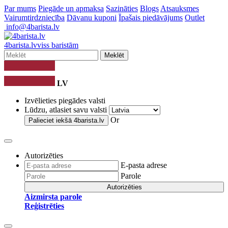
Par mums
Piegāde un apmaksa
Sazināties
Blogs
Atsauksmes
Vairumtirdzniecība
Dāvanu kuponi
Īpašais piedāvājums
Outlet
info@4barista.lv
4
barista
.lv
viss baristām
Meklēt
LV
Izvēlieties piegādes valsti
Lūdzu, atlasiet savu valsti
Or
Palieciet iekšā
4barista.lv
Autorizēties
E-pasta adrese
Parole
Autorizēties
Aizmirsta parole
Reģistrēties