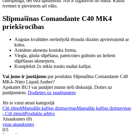
caurspīdīga, bet otra aptumšota. Abi ir izgatavoti no stikla. Katrai
tvertnei ir pievienots arī vāks.
Slīpmašīnas Comandante C40 MK4
priekšrocības
Augstas kvalitātes nerūsējošā tērauda dizains apvienojumā ar
koku,
Asināmo akmeņu koniska forma,
Viegla, gluda slīpēšana, pateicoties gultnim un lieliem
slīpēšanas akmeņiem,
Komplektā 2x stikla trauks maltai kafijai.
Vai jums ir jautājums
par produktu Slīpmašīna Comandante C40
MK4–Nitro Liquid Amber?
Apskatiet BUJ vai jautājiet mums tieši diskusijā. Doties uz
jautājumiem.
Dodieties uz jautājumiem
Jūs to varat atrast kategorijā
Citi zīmoli
Manuālās kafijas dzirnaviņas
Manuālās kafijas dzirnaviņas
- Citi zīmoli
Produktu arhīvs
Atsauksmes (0)
visas atsauksmes
0/5