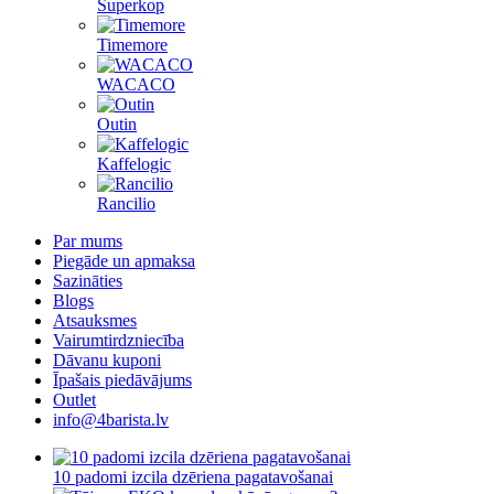
Superkop
Timemore
WACACO
Outin
Kaffelogic
Rancilio
Par mums
Piegāde un apmaksa
Sazināties
Blogs
Atsauksmes
Vairumtirdzniecība
Dāvanu kuponi
Īpašais piedāvājums
Outlet
info@4barista.lv
10 padomi izcila dzēriena pagatavošanai