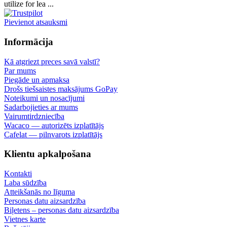
utilize for lea ...
Pievienot atsauksmi
Informācija
Kā atgriezt preces savā valstī?
Par mums
Piegāde un apmaksa
Drošs tiešsaistes maksājums GoPay
Noteikumi un nosacījumi
Sadarbojieties ar mums
Vairumtirdzniecība
Wacaco — autorizēts izplatītājs
Cafelat — pilnvarots izplatītājs
Klientu apkalpošana
Kontakti
Laba sūdzība
Atteikšanās no līguma
Personas datu aizsardzība
Biļetens – personas datu aizsardzība
Vietnes karte