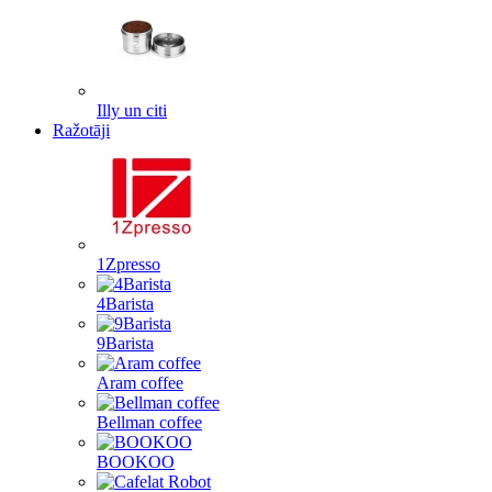
Illy un citi
Ražotāji
1Zpresso
4Barista
9Barista
Aram coffee
Bellman coffee
BOOKOO