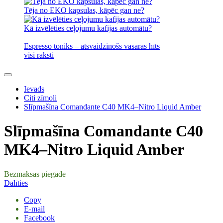
Tēja no EKO kapsulas, kāpēc gan ne?
Kā izvēlēties ceļojumu kafijas automātu?
Espresso toniks – atsvaidzinošs vasaras hīts
visi raksti
Ievads
Citi zīmoli
Slīpmašīna Comandante C40 MK4–Nitro Liquid Amber
Slīpmašīna Comandante C40
MK4–Nitro Liquid Amber
Bezmaksas piegāde
Dalīties
Copy
E-mail
Facebook