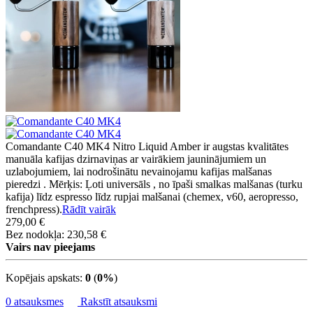
Comandante C40 MK4 Nitro Liquid Amber ir augstas kvalitātes
manuāla kafijas dzirnaviņas ar vairākiem jauninājumiem un
uzlabojumiem, lai nodrošinātu nevainojamu kafijas malšanas
pieredzi . Mērķis: Ļoti universāls , no īpaši smalkas malšanas (turku
kafija) līdz espresso līdz rupjai malšanai (chemex, v60, aeropresso,
frenchpress).
Rādīt vairāk
279,00 €
Bez nodokļa: 230,58 €
Vairs nav pieejams
Kopējais apskats:
0
(
0%
)
0 atsauksmes
Rakstīt atsauksmi