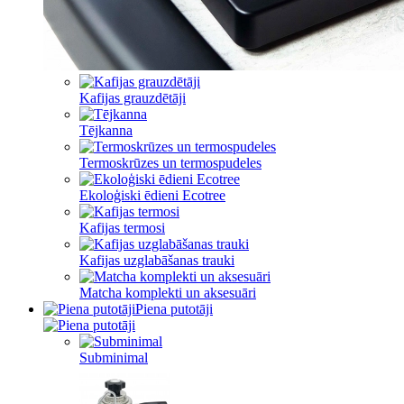
Kafijas grauzdētāji
Tējkanna
Termoskrūzes un termospudeles
Ekoloģiski ēdieni Ecotree
Kafijas termosi
Kafijas uzglabāšanas trauki
Matcha komplekti un aksesuāri
Piena putotāji
Subminimal