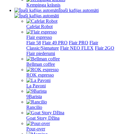
Kempinga krāsnis
Īpaši kafijas automāti
Cafelat Robot
Flair espresso
Flair 58
Flair 49 PRO
Flair PRO
Flair
Classic/Signature
Flair NEO FLEX
Flair 2GO
Flair piederumi
Bellman coffee
ROK espresso
La Pavoni
9Barista
Rancilio
Goat Story Džīna
Pour-over