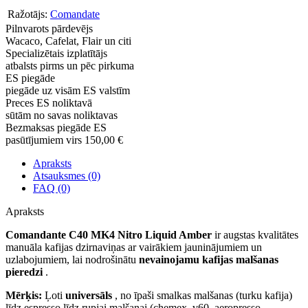
Ražotājs:
Comandate
Pilnvarots pārdevējs
Wacaco, Cafelat, Flair un citi
Specializētais izplatītājs
atbalsts pirms un pēc pirkuma
ES piegāde
piegāde uz visām ES valstīm
Preces ES noliktavā
sūtām no savas noliktavas
Bezmaksas piegāde ES
pasūtījumiem virs 150,00 €
Apraksts
Atsauksmes (0)
FAQ (0)
Apraksts
Comandante C40 MK4 Nitro Liquid Amber
ir augstas kvalitātes
manuāla kafijas dzirnaviņas ar vairākiem jauninājumiem un
uzlabojumiem, lai nodrošinātu
nevainojamu kafijas malšanas
pieredzi
.
Mērķis:
Ļoti
universāls
, no īpaši smalkas malšanas (turku kafija)
līdz espresso līdz rupjai malšanai (chemex, v60, aeropresso,