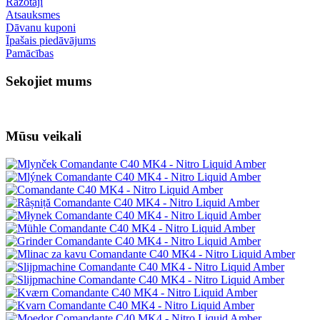
Ražotāji
Atsauksmes
Dāvanu kuponi
Īpašais piedāvājums
Pamācības
Sekojiet mums
Mūsu veikali