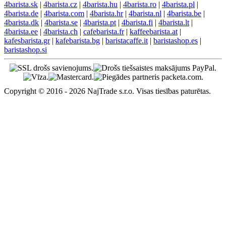
4barista.sk
|
4barista.cz
|
4barista.hu
|
4barista.ro
|
4barista.pl
|
4barista.de
|
4barista.com
|
4barista.hr
|
4barista.nl
|
4barista.be
|
4barista.dk
|
4barista.se
|
4barista.pt
|
4barista.fi
|
4barista.lt
|
4barista.ee
|
4barista.ch
|
cafebarista.fr
|
kaffeebarista.at
|
kafesbarista.gr
|
kafebarista.bg
|
baristacaffe.it
|
baristashop.es
|
baristashop.si
Copyright © 2016 - 2026 NajTrade s.r.o. Visas tiesības paturētas.