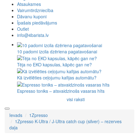
Atsauksmes
Vairumtirdzniecība
Dāvanu kuponi
Īpašais piedāvājums
Outlet
info@4barista.lv
10 padomi izcila dzēriena pagatavošanai
Tēja no EKO kapsulas, kāpēc gan ne?
Kā izvēlēties ceļojumu kafijas automātu?
Espresso toniks – atsvaidzinošs vasaras hīts
visi raksti
Ievads
1Zpresso
1Zpresso K-Ultra / J-Ultra catch cup (silver) – rezerves
daļa