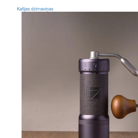
Kafijas dzirnaviņas