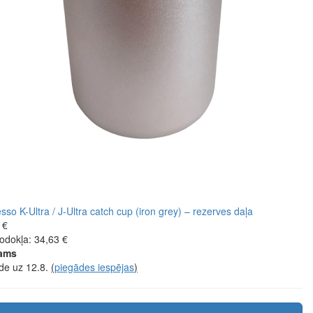
 €
odokļa: 34,63 €
jams
de uz 12.8.
(
piegādes iespējas
)