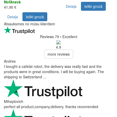
Noliktavā
Detaļa
Ielikt grozā
41,90 €
Detaļa
Ielikt grozā
Atsauksmes no mūsu klientiem
Reviews 79
• Excellent
4.9
more reviews
Andres
I bought a cafelat robot, the delivery was really fast and the
products were in great conditions. I will be buying again. The
shipping to Switzerland ...
Mihaylovich
perfect all product,company,delivery, thanks recomended