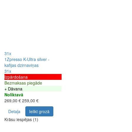
31x
1Zpresso K-Ultra silver -
kafijas dzirnaviņas
31x
Izpārdošana
Bezmaksas piegāde
+ Dāvana
Noliktavā
269,00 €
259,00 €
Detaļa
Ielikt grozā
Krāsu iespējas (1)