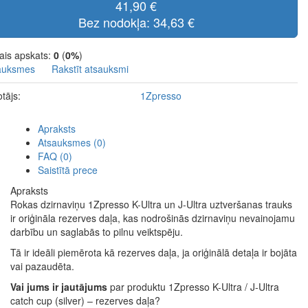
41,90 €
Bez nodokļa: 34,63 €
ais apskats:
0
(
0%
)
auksmes
Rakstīt atsauksmi
tājs:
1Zpresso
Apraksts
Atsauksmes (0)
FAQ (0)
Saistītā prece
Apraksts
Rokas dzirnaviņu 1Zpresso K-Ultra un J-Ultra uztveršanas trauks
ir oriģināla rezerves daļa, kas nodrošinās dzirnaviņu nevainojamu
darbību un saglabās to pilnu veiktspēju.
Tā ir ideāli piemērota kā rezerves daļa, ja oriģinālā detaļa ir bojāta
vai pazaudēta.
Vai jums ir jautājums
par produktu 1Zpresso K-Ultra / J-Ultra
catch cup (silver) – rezerves daļa?