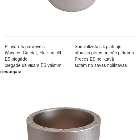
Pilnvarots pārdevējs
Specializētais izplatītājs
Wacaco, Cafelat, Flair un citi
atbalsts pirms un pēc pirkuma
ES piegāde
Preces ES noliktavā
piegāde uz visām ES valstīm
sūtām no savas noliktavas
 iespējas: