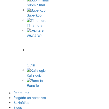
Subminimal
Superkop
Timemore
WACACO
Outin
Kaffelogic
Rancilio
Par mums
Piegāde un apmaksa
Sazināties
Blogs