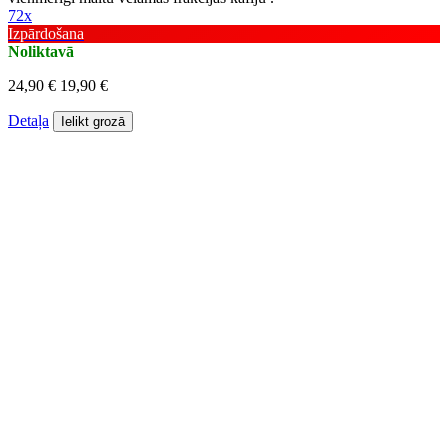
72x
Izpārdošana
Noliktavā
24,90 €
19,90 €
Detaļa
Ielikt grozā