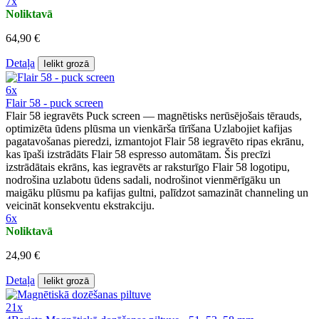
7x
Noliktavā
64,90 €
Detaļa
Ielikt grozā
6x
Flair 58 - puck screen
Flair 58 iegravēts Puck screen — magnētisks nerūsējošais tērauds,
optimizēta ūdens plūsma un vienkārša tīrīšana Uzlabojiet kafijas
pagatavošanas pieredzi, izmantojot Flair 58 iegravēto ripas ekrānu,
kas īpaši izstrādāts Flair 58 espresso automātam. Šis precīzi
izstrādātais ekrāns, kas iegravēts ar raksturīgo Flair 58 logotipu,
nodrošina uzlabotu ūdens sadali, nodrošinot vienmērīgāku un
maigāku plūsmu pa kafijas gultni, palīdzot samazināt channeling un
veicināt konsekventu ekstrakciju.
6x
Noliktavā
24,90 €
Detaļa
Ielikt grozā
21x