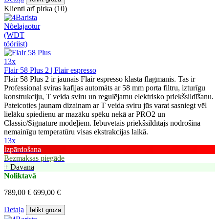
Klienti arī pirka (10)
13x
Flair 58 Plus 2 | Flair espresso
Flair 58 Plus 2 ir jaunais Flair espresso klāsta flagmanis. Tas ir
Professional sviras kafijas automāts ar 58 mm porta filtru, izturīgu
konstrukciju, T veida sviru un regulējamu elektrisko priekšsildīšanu.
Pateicoties jaunam dizainam ar T veida sviru jūs varat sasniegt vēl
lielāku spiedienu ar mazāku spēku nekā ar PRO2 un
Classic/Signature modeļiem. Iebūvētais priekšsildītājs nodrošina
nemainīgu temperatūru visas ekstrakcijas laikā.
13x
Izpārdošana
Bezmaksas piegāde
+ Dāvana
Noliktavā
789,00 €
699,00 €
Detaļa
Ielikt grozā