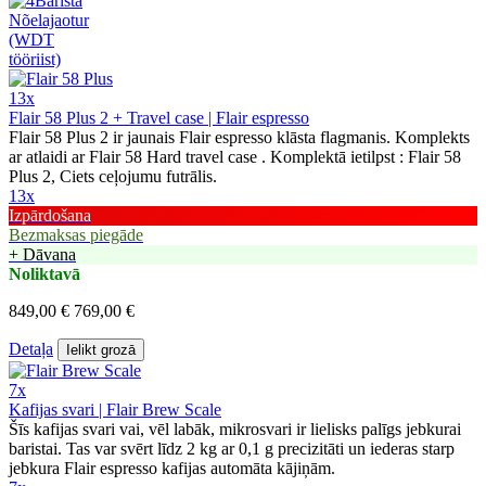
13x
Flair 58 Plus 2 + Travel case | Flair espresso
Flair 58 Plus 2 ir jaunais Flair espresso klāsta flagmanis. Komplekts
ar atlaidi ar Flair 58 Hard travel case . Komplektā ietilpst : Flair 58
Plus 2, Ciets ceļojumu futrālis.
13x
Izpārdošana
Bezmaksas piegāde
+ Dāvana
Noliktavā
849,00 €
769,00 €
Detaļa
Ielikt grozā
7x
Kafijas svari | Flair Brew Scale
Šīs kafijas svari vai, vēl labāk, mikrosvari ir lielisks palīgs jebkurai
baristai. Tas var svērt līdz 2 kg ar 0,1 g precizitāti un iederas starp
jebkura Flair espresso kafijas automāta kājiņām.