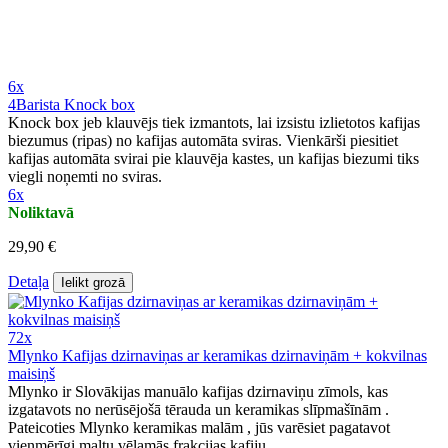
6x
4Barista Knock box
Knock box jeb klauvējs tiek izmantots, lai izsistu izlietotos kafijas
biezumus (ripas) no kafijas automāta sviras. Vienkārši piesitiet
kafijas automāta svirai pie klauvēja kastes, un kafijas biezumi tiks
viegli noņemti no sviras.
6x
Noliktavā
29,90 €
Detaļa
Ielikt grozā
72x
Mlynko Kafijas dzirnaviņas ar keramikas dzirnaviņām + kokvilnas
maisiņš
Mlynko ir Slovākijas manuālo kafijas dzirnaviņu zīmols, kas
izgatavots no nerūsējošā tērauda un keramikas slīpmašīnām .
Pateicoties Mlynko keramikas malām , jūs varēsiet pagatavot
vienmērīgi maltu vēlamās frakcijas kafiju .