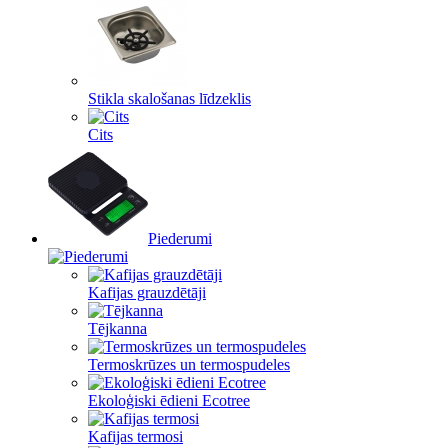
Stikla skalošanas līdzeklis
Cits
Piederumi
Kafijas grauzdētāji
Tējkanna
Termoskrūzes un termospudeles
Ekoloģiski ēdieni Ecotree
Kafijas termosi