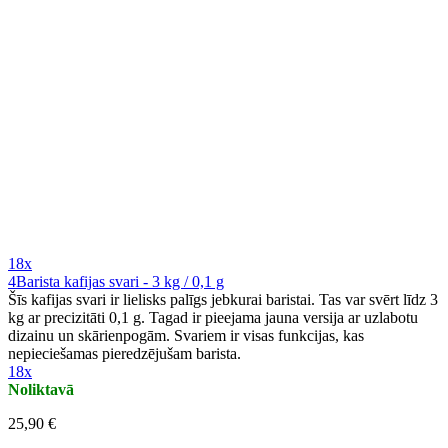
18x
4Barista kafijas svari - 3 kg / 0,1 g
Šīs kafijas svari ir lielisks palīgs jebkurai baristai. Tas var svērt līdz 3
kg ar precizitāti 0,1 g. Tagad ir pieejama jauna versija ar uzlabotu
dizainu un skārienpogām. Svariem ir visas funkcijas, kas
nepieciešamas pieredzējušam barista.
18x
Noliktavā
25,90 €