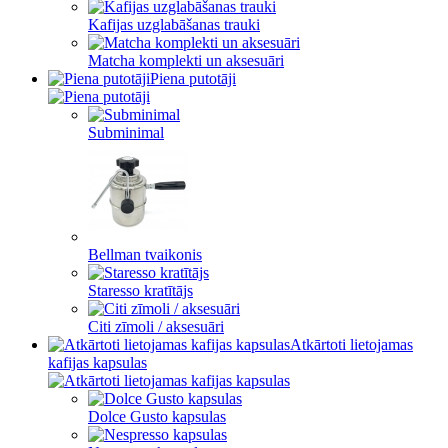
Kafijas uzglabāšanas trauki
Matcha komplekti un aksesuāri
Piena putotāji
Subminimal
Bellman tvaikonis
Staresso kratītājs
Citi zīmoli / aksesuāri
Atkārtoti lietojamas
kafijas kapsulas
Dolce Gusto kapsulas