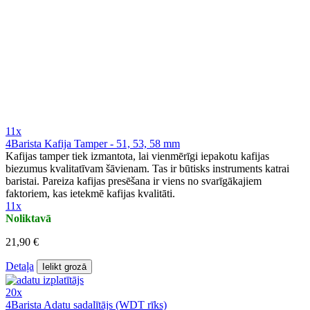
11x
4Barista Kafija Tamper - 51, 53, 58 mm
Kafijas tamper tiek izmantota, lai vienmērīgi iepakotu kafijas
biezumus kvalitatīvam šāvienam. Tas ir būtisks instruments katrai
baristai. Pareiza kafijas presēšana ir viens no svarīgākajiem
faktoriem, kas ietekmē kafijas kvalitāti.
11x
Noliktavā
21,90 €
Detaļa
Ielikt grozā
20x
4Barista Adatu sadalītājs (WDT rīks)