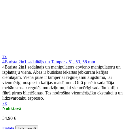
7x
4Barista 2in1 sadalītājs un Tamper - 51, 53, 58 mm
4Barista 2in1 sadalītājs un manipulators apvieno manipulatoru un
izplatītāju vienā. Abas ir būtiskas iekārtas jebkuram kafijas
cienītājam. Vienā pusē ir tamper ar regulējamu augstumu, lai
vienmērīgi nospiestu kafijas maisījumu. Otrā pusē ir sadalītāja
mehānisms ar regulējamu dziļumu, lai vienmērīgi sadalītu kafiju
filtrā pirms blietēšanas. Tas nodrošina vienmērīgāku ekstrakciju un
līdzsvarotāku espresso.
7x
Noliktavā
34,90 €
Detaļa
Ielikt grozā