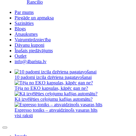
Rancilio
Par mums
Piegāde un apmaksa
Sazināties
Blogs
Atsauksmes
Vairumtirdzniecība
Dāvanu kuponi
Īpašais piedāvājums
Outlet
info@4barista.lv
10 padomi izcila dzēriena pagatavošanai
Tēja no EKO kapsulas, kāpēc gan ne?
Kā izvēlēties ceļojumu kafijas automātu?
Espresso toniks – atsvaidzinošs vasaras hīts
visi raksti