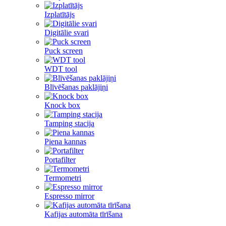
Izplatītājs
Digitālie svari
Puck screen
WDT tool
Blīvēšanas paklājiņi
Knock box
Tamping stacija
Piena kannas
Portafilter
Termometri
Espresso mirror
Kafijas automāta tīrīšana