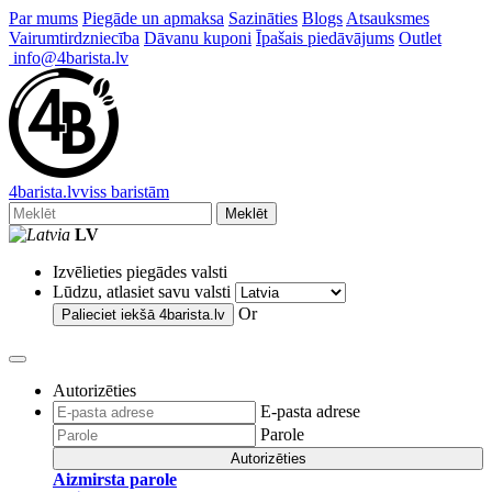
Par mums
Piegāde un apmaksa
Sazināties
Blogs
Atsauksmes
Vairumtirdzniecība
Dāvanu kuponi
Īpašais piedāvājums
Outlet
info@4barista.lv
4
barista
.lv
viss baristām
Meklēt
LV
Izvēlieties piegādes valsti
Lūdzu, atlasiet savu valsti
Or
Palieciet iekšā
4barista.lv
Autorizēties
E-pasta adrese
Parole
Autorizēties
Aizmirsta parole