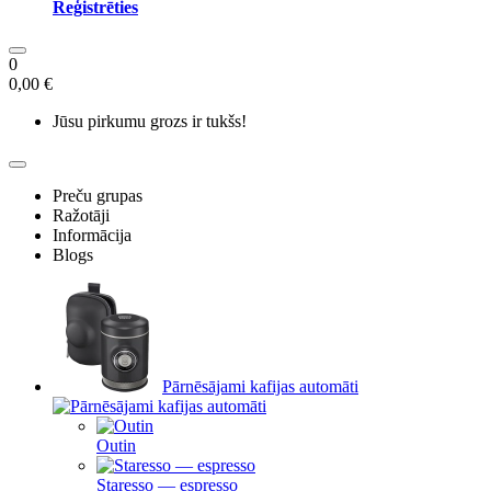
Reģistrēties
0
0,00 €
Jūsu pirkumu grozs ir tukšs!
Preču grupas
Ražotāji
Informācija
Blogs
Pārnēsājami kafijas automāti
Outin
Staresso — espresso