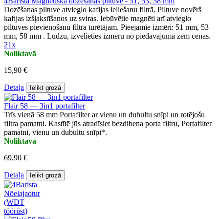
4Barista Magnētiskā dozēšanas piltuve - 51, 53, 58 mm
Dozēšanas piltuve atvieglo kafijas ieliešanu filtrā. Piltuve novērš
kafijas izšļakstīšanos uz sviras. Iebūvētie magnēti arī atvieglo
piltuves pievienošanu filtra turētājam. Pieejamie izmēri: 51 mm, 53
mm, 58 mm . Lūdzu, izvēlieties izmēru no piedāvājuma zem cenas.
21x
Noliktavā
15,90 €
Detaļa
Ielikt grozā
Flair 58 — 3in1 portafilter
Trīs vienā 58 mm Portafilter ar vienu un dubultu snīpi un rotējošu
filtra pamatni. Kastītē jūs atradīsiet bezdibena porta filtru, Portafilter
pamatni, vienu un dubultu snīpi*.
Noliktavā
69,90 €
Detaļa
Ielikt grozā