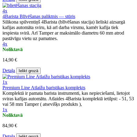
4x
4Barista Blīvēšanas paliktnis — stūris
Silikona spilventiņš 4Barista (blīvēšanas stacija) lieliski aizsargā
kafijas automāta sviru, kā arī darba virsmu, kamēr kafija tiek
iespiesta svirā. Arī Tamper ar maksimālo diametru 60 mm atrod
pastāvīgu vietu uz pamatnes.
4x
Noliktavā
14,90 €
Detaļa
Ielikt grozā
1x
Premium Line Atlaižu baristikas komplekts
Komplektā ir pamata barista instrumenti, kas nepieciešami, lietojot
sviras kafijas automātu. Atlaides 4Barista komplektā ietilpst: - 51, 53
vai 58 mm Tamper ( atsevišķs produkts ),
1x
Noliktavā
84,90 €
Detaļa
Ielikt grozā