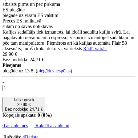
atbalsts pirms un pēc pirkuma
ES piegāde
piegāde uz visām ES valstīm
Preces ES noliktavā
sūtām no savas noliktavas
Kafijas sadalītājs tiek izmantots, lai ideāli sadalītu kafiju svirā. Lai
pagatavotu nevainojamu espresso, vispirms izmantojiet sadalītāju un
pēc tam manipulatoru. Piemērots arī kā kafijas automāta Flair 58
aksesuārs, tumša koka dekors - valrieksts.
Rādīt vairāk
29,90 €
Bez nodokļa: 24,71 €
Pieejams
piegāde uz 13.8.
(
piegādes iespējas
)
-
+
Ielikt grozā
29,90 €
Bez nodokļa: 24,71 €
Kopējais apskats:
0
(
0%
)
0 atsauksmes
Rakstīt atsauksmi
Ražotājs:
4Barista