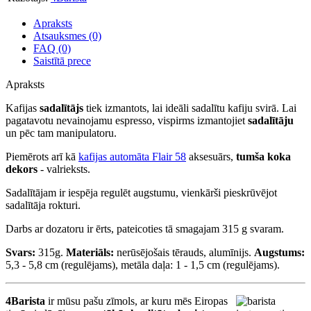
Apraksts
Atsauksmes (0)
FAQ (0)
Saistītā prece
Apraksts
Kafijas
sadalītājs
tiek izmantots, lai ideāli sadalītu kafiju svirā. Lai
pagatavotu nevainojamu espresso, vispirms izmantojiet
sadalītāju
un pēc tam manipulatoru.
Piemērots arī kā
kafijas automāta Flair 58
aksesuārs,
tumša koka
dekors
- valrieksts.
Sadalītājam ir iespēja regulēt augstumu, vienkārši pieskrūvējot
sadalītāja rokturi.
Darbs ar dozatoru ir ērts, pateicoties tā smagajam 315 g svaram.
Svars:
315g.
Materiāls:
nerūsējošais tērauds, alumīnijs.
Augstums:
5,3 - 5,8 cm (regulējams), metāla daļa: 1 - 1,5 cm (regulējams).
4Barista
ir mūsu pašu zīmols, ar kuru mēs Eiropas