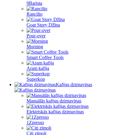
9Barista
Rancilio
Goat Story Džīna
Pour-over
Morning
Smart Coffee Tools
Aram kafija
Superkop
Kafijas dzirnaviņas
Manuālās kafijas dzirnaviņas
Elektriskās kafijas dzirnaviņas
1Zpresso
Citi zīmoli