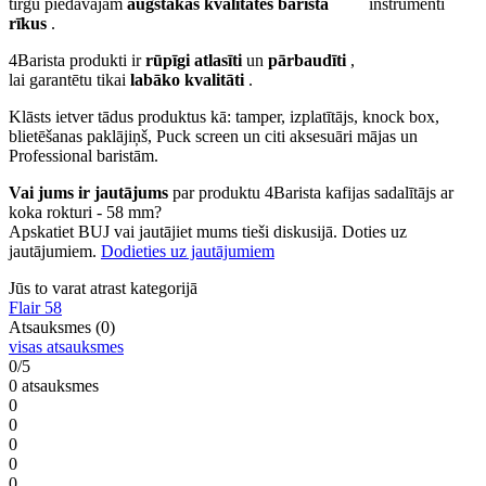
tirgū piedāvājam
augstākās kvalitātes barista
rīkus
.
4Barista produkti ir
rūpīgi atlasīti
un
pārbaudīti
,
lai garantētu tikai
labāko kvalitāti
.
Klāsts ietver tādus produktus kā: tamper, izplatītājs, knock box,
blietēšanas paklājiņš, Puck screen un citi aksesuāri mājas un
Professional baristām.
Vai jums ir jautājums
par produktu 4Barista kafijas sadalītājs ar
koka rokturi - 58 mm?
Apskatiet BUJ vai jautājiet mums tieši diskusijā. Doties uz
jautājumiem.
Dodieties uz jautājumiem
Jūs to varat atrast kategorijā
Flair 58
Atsauksmes (0)
visas atsauksmes
0/5
0 atsauksmes
0
0
0
0
0