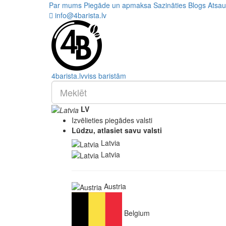
Par mums
Piegāde un apmaksa
Sazināties
Blogs
Atsa
info@4barista.lv
4
barista
.lv
viss baristām
LV
Izvēlieties piegādes valsti
Lūdzu, atlasiet savu valsti
Latvia
Latvia
Austria
Belgium