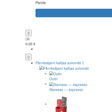
Parole
0
0,00 €
Pārnēsājami kafijas automāti
Outin
Staresso — espresso