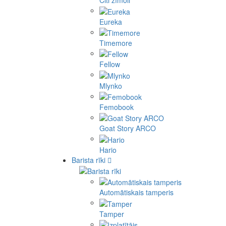
Citi zīmoli
Eureka
Timemore
Fellow
Mlynko
Femobook
Goat Story ARCO
Hario
Barista rīki
Automātiskais tamperis
Tamper