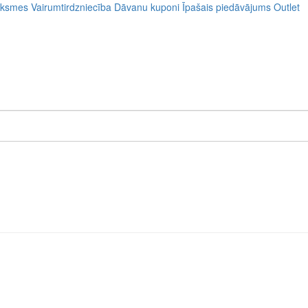
uksmes
Vairumtirdzniecība
Dāvanu kuponi
Īpašais piedāvājums
Outlet