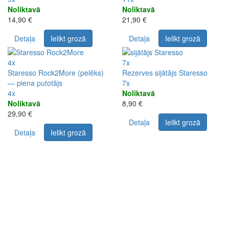
Noliktavā
Noliktavā
14,90 €
21,90 €
Detaļa
Ielikt grozā
Detaļa
Ielikt grozā
4x
7x
Staresso Rock2More (pelēks)
Rezerves sijātājs Staresso
— piena putotājs
7x
4x
Noliktavā
Noliktavā
8,90 €
29,90 €
Detaļa
Ielikt grozā
Detaļa
Ielikt grozā