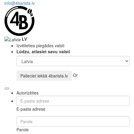
info@4barista.lv
LV
Izvēlieties piegādes valsti
Lūdzu, atlasiet savu valsti
Or
Palieciet iekšā
4barista.lv
Autorizēties
E-pasta adrese
Parole