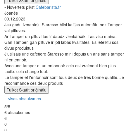
Tulkot
Skatīt oriģinālu
• Novērtēts plkst
Cafebarista.fr
Joanès
09.12.2023
Jau gadu izmantoju Staresso Mini kafijas automātu bez Tamper
vai piltuves.
Ar Tamper un piltuvi tas ir daudz vienkāršāk. Tas visu maina.
Gan Tamper, gan piltuve ir ļoti labas kvalitātes. Es ieteiktu šos
divus produktus
J'utilisais une cafetiere Staresso mini depuis un ans sans tamper
ni entennoir.
Avec une tamper et un entonnoir cela est vraiment bien plus
facile. cela change tout.
Le tamper et l'entonnoir sont tous deux de très bonne qualité. Je
recommande ces deux produits
Tulkot
Skatīt oriģinālu
visas atsauksmes
5/5
6 atsauksmes
6
0
0