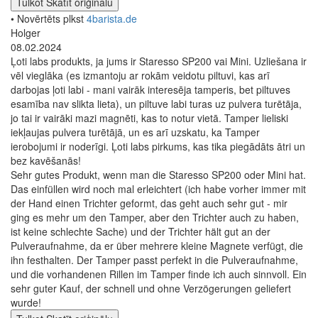
Tulkot
Skatīt oriģinālu
• Novērtēts plkst
4barista.de
Holger
08.02.2024
Ļoti labs produkts, ja jums ir Staresso SP200 vai Mini. Uzliešana ir
vēl vieglāka (es izmantoju ar rokām veidotu piltuvi, kas arī
darbojas ļoti labi - mani vairāk interesēja tamperis, bet piltuves
esamība nav slikta lieta), un piltuve labi turas uz pulvera turētāja,
jo tai ir vairāki mazi magnēti, kas to notur vietā. Tamper lieliski
iekļaujas pulvera turētājā, un es arī uzskatu, ka Tamper
ierobojumi ir noderīgi. Ļoti labs pirkums, kas tika piegādāts ātri un
bez kavēšanās!
Sehr gutes Produkt, wenn man die Staresso SP200 oder Mini hat.
Das einfüllen wird noch mal erleichtert (ich habe vorher immer mit
der Hand einen Trichter geformt, das geht auch sehr gut - mir
ging es mehr um den Tamper, aber den Trichter auch zu haben,
ist keine schlechte Sache) und der Trichter hält gut an der
Pulveraufnahme, da er über mehrere kleine Magnete verfügt, die
ihn festhalten. Der Tamper passt perfekt in die Pulveraufnahme,
und die vorhandenen Rillen im Tamper finde ich auch sinnvoll. Ein
sehr guter Kauf, der schnell und ohne Verzögerungen geliefert
wurde!