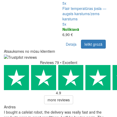
5x
Flair temperatūras josla —
augsts karstums/zems
karstums
5x
Noliktavā
6,90 €
Detaļa
Ielikt grozā
Atsauksmes no mūsu klientiem
Reviews 79
• Excellent
4.9
more reviews
Andres
I bought a cafelat robot, the delivery was really fast and the