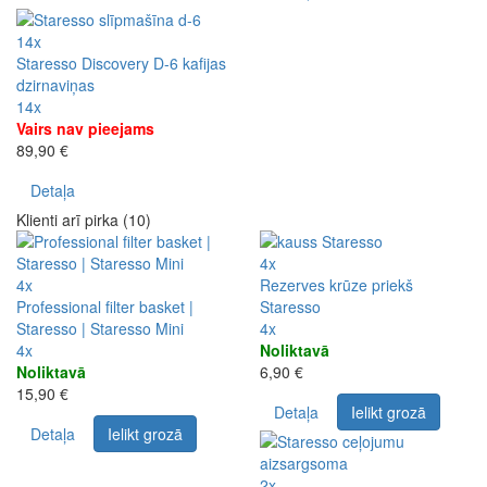
14x
Staresso Discovery D-6 kafijas
dzirnaviņas
14x
Vairs nav pieejams
89,90 €
Detaļa
Klienti arī pirka (10)
4x
4x
Rezerves krūze priekš
Professional filter basket |
Staresso
Staresso | Staresso Mini
4x
4x
Noliktavā
Noliktavā
6,90 €
15,90 €
Detaļa
Ielikt grozā
Detaļa
Ielikt grozā
2x