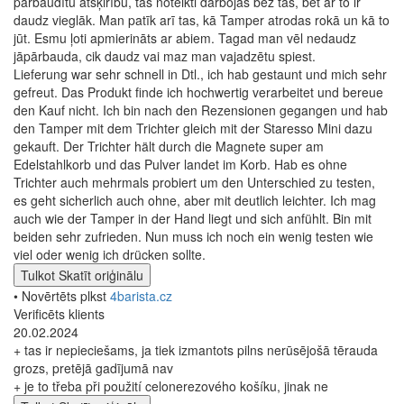
pārbaudītu atšķirību, tas noteikti darbojas bez tās, bet ar to ir
daudz vieglāk. Man patīk arī tas, kā Tamper atrodas rokā un kā to
jūt. Esmu ļoti apmierināts ar abiem. Tagad man vēl nedaudz
jāpārbauda, cik daudz vai maz man vajadzētu spiest.
Lieferung war sehr schnell in Dtl., ich hab gestaunt und mich sehr
gefreut. Das Produkt finde ich hochwertig verarbeitet und bereue
den Kauf nicht. Ich bin nach den Rezensionen gegangen und hab
den Tamper mit dem Trichter gleich mit der Staresso Mini dazu
gekauft. Der Trichter hält durch die Magnete super am
Edelstahlkorb und das Pulver landet im Korb. Hab es ohne
Trichter auch mehrmals probiert um den Unterschied zu testen,
es geht sicherlich auch ohne, aber mit deutlich leichter. Ich mag
auch wie der Tamper in der Hand liegt und sich anfühlt. Bin mit
beiden sehr zufrieden. Nun muss ich noch ein wenig testen wie
viel oder wenig ich drücken sollte.
Tulkot
Skatīt oriģinālu
• Novērtēts plkst
4barista.cz
Verificēts klients
20.02.2024
+ tas ir nepieciešams, ja tiek izmantots pilns nerūsējošā tērauda
grozs, pretējā gadījumā nav
+ je to třeba při použití celonerezového košíku, jinak ne