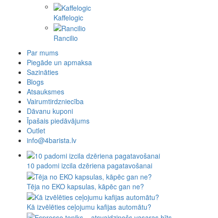
Kaffelogic
Rancilio
Par mums
Piegāde un apmaksa
Sazināties
Blogs
Atsauksmes
Vairumtirdzniecība
Dāvanu kuponi
Īpašais piedāvājums
Outlet
info@4barista.lv
10 padomi izcila dzēriena pagatavošanai
Tēja no EKO kapsulas, kāpēc gan ne?
Kā izvēlēties ceļojumu kafijas automātu?