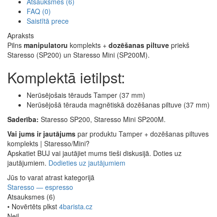
Atsauksmes (6)
FAQ (0)
Saistītā prece
Apraksts
Pilns
manipulatoru
komplekts +
dozēšanas piltuve
priekš
Staresso (SP200) un Staresso Mini (SP200M).
Komplektā ietilpst:
Nerūsējošais tērauds Tamper (37 mm)
Nerūsējošā tērauda magnētiskā dozēšanas piltuve (37 mm)
Saderība:
Staresso SP200, Staresso Mini SP200M.
Vai jums ir jautājums
par produktu Tamper + dozēšanas piltuves
komplekts | Staresso/Mini?
Apskatiet BUJ vai jautājiet mums tieši diskusijā. Doties uz
jautājumiem.
Dodieties uz jautājumiem
Jūs to varat atrast kategorijā
Staresso — espresso
Atsauksmes (6)
• Novērtēts plkst
4barista.cz
Nejl