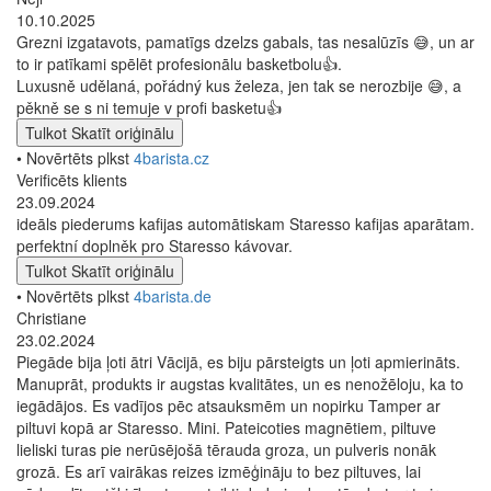
10.10.2025
Grezni izgatavots, pamatīgs dzelzs gabals, tas nesalūzīs 😅, un ar
to ir patīkami spēlēt profesionālu basketbolu👍.
Luxusně udělaná, pořádný kus železa, jen tak se nerozbije 😅, a
pěkně se s ni temuje v profi basketu👍
Tulkot
Skatīt oriģinālu
• Novērtēts plkst
4barista.cz
Verificēts klients
23.09.2024
ideāls piederums kafijas automātiskam Staresso kafijas aparātam.
perfektní doplněk pro Staresso kávovar.
Tulkot
Skatīt oriģinālu
• Novērtēts plkst
4barista.de
Christiane
23.02.2024
Piegāde bija ļoti ātri Vācijā, es biju pārsteigts un ļoti apmierināts.
Manuprāt, produkts ir augstas kvalitātes, un es nenožēloju, ka to
iegādājos. Es vadījos pēc atsauksmēm un nopirku Tamper ar
piltuvi kopā ar Staresso. Mini. Pateicoties magnētiem, piltuve
lieliski turas pie nerūsējošā tērauda groza, un pulveris nonāk
grozā. Es arī vairākas reizes izmēģināju to bez piltuves, lai