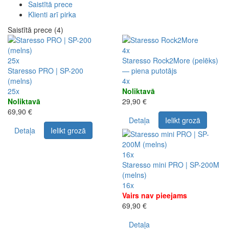
Saistītā prece
Klienti arī pirka
Saistītā prece (4)
4x
25x
Staresso Rock2More (pelēks)
Staresso PRO | SP-200
— piena putotājs
(melns)
4x
25x
Noliktavā
Noliktavā
29,90 €
69,90 €
Detaļa
Ielikt grozā
Detaļa
Ielikt grozā
16x
Staresso mini PRO | SP-200M
(melns)
16x
Vairs nav pieejams
69,90 €
Detaļa