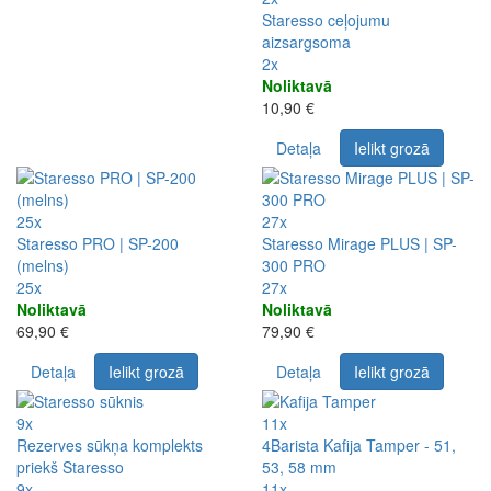
Staresso ceļojumu
aizsargsoma
2x
Noliktavā
10,90 €
Detaļa
Ielikt grozā
25x
27x
Staresso PRO | SP-200
Staresso Mirage PLUS | SP-
(melns)
300 PRO
25x
27x
Noliktavā
Noliktavā
69,90 €
79,90 €
Detaļa
Ielikt grozā
Detaļa
Ielikt grozā
9x
11x
Rezerves sūkņa komplekts
4Barista Kafija Tamper - 51,
priekš Staresso
53, 58 mm
9x
11x