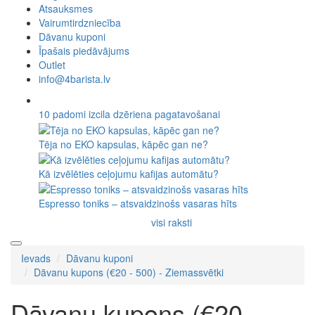
Atsauksmes
Vairumtirdzniecība
Dāvanu kuponi
Īpašais piedāvājums
Outlet
info@4barista.lv
10 padomi izcila dzēriena pagatavošanai
Tēja no EKO kapsulas, kāpēc gan ne?
Kā izvēlēties ceļojumu kafijas automātu?
Espresso toniks – atsvaidzinošs vasaras hīts
visi raksti
Ievads
Dāvanu kuponi
Dāvanu kupons (€20 - 500) - Ziemassvētki
Dāvanu kupons (€20 -