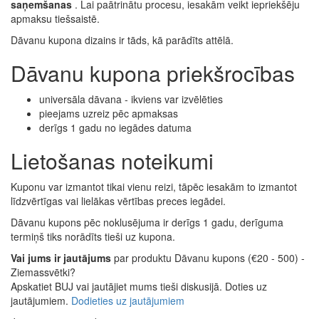
saņemšanas
. Lai paātrinātu procesu, iesakām veikt iepriekšēju
apmaksu tiešsaistē.
Dāvanu kupona dizains ir tāds, kā parādīts attēlā.
Dāvanu kupona priekšrocības
universāla dāvana - ikviens var izvēlēties
pieejams uzreiz pēc apmaksas
derīgs 1 gadu no iegādes datuma
Lietošanas noteikumi
Kuponu var izmantot tikai vienu reizi, tāpēc iesakām to izmantot
līdzvērtīgas vai lielākas vērtības preces iegādei.
Dāvanu kupons pēc noklusējuma ir derīgs 1 gadu, derīguma
termiņš tiks norādīts tieši uz kupona.
Vai jums ir jautājums
par produktu Dāvanu kupons (€20 - 500) -
Ziemassvētki?
Apskatiet BUJ vai jautājiet mums tieši diskusijā. Doties uz
jautājumiem.
Dodieties uz jautājumiem