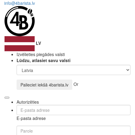
info@4barista.lv
LV
Izvēlieties piegādes valsti
Lūdzu, atlasiet savu valsti
Or
Palieciet iekšā
4barista.lv
Autorizēties
E-pasta adrese