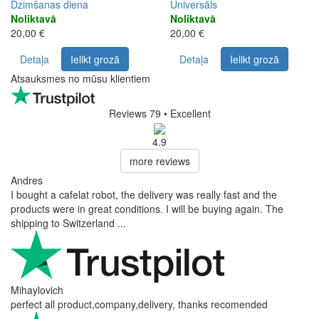
Dzimšanas diena
Universāls
Noliktavā
Noliktavā
20,00 €
20,00 €
Detaļa
Ielikt grozā
Detaļa
Ielikt grozā
Atsauksmes no mūsu klientiem
Reviews 79
• Excellent
4.9
more reviews
Andres
I bought a cafelat robot, the delivery was really fast and the
products were in great conditions. I will be buying again. The
shipping to Switzerland ...
Mihaylovich
perfect all product,company,delivery, thanks recomended