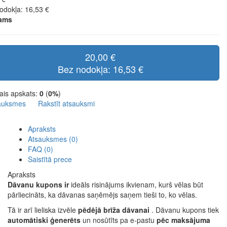
odokļa: 16,53 €
jams
20,00 €
Bez nodokļa: 16,53 €
ais apskats:
0
(
0%
)
auksmes
Rakstīt atsauksmi
Apraksts
Atsauksmes (0)
FAQ (0)
Saistītā prece
Apraksts
Dāvanu kupons ir
ideāls risinājums ikvienam, kurš vēlas būt
pārliecināts, ka dāvanas saņēmējs saņem tieši to, ko vēlas.
Tā ir arī lieliska izvēle
pēdējā brīža dāvanai
. Dāvanu kupons tiek
automātiski ģenerēts
un nosūtīts pa e-pastu
pēc maksājuma