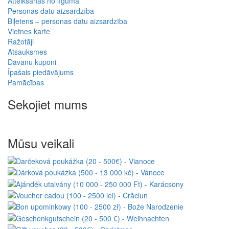
Atteikšanās no līguma
Personas datu aizsardzība
Biļetens – personas datu aizsardzība
Vietnes karte
Ražotāji
Atsauksmes
Dāvanu kuponi
Īpašais piedāvājums
Pamācības
Sekojiet mums
Mūsu veikali