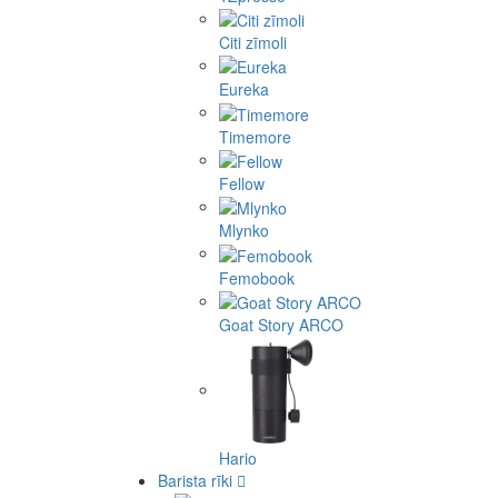
Citi zīmoli
Eureka
Timemore
Fellow
Mlynko
Femobook
Goat Story ARCO
Hario
Barista rīki