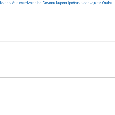
uksmes
Vairumtirdzniecība
Dāvanu kuponi
Īpašais piedāvājums
Outlet