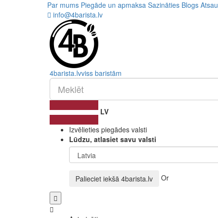
Par mums
Piegāde un apmaksa
Sazināties
Blogs
Atsa
info@4barista.lv
4
barista
.lv
viss baristām
LV
Izvēlieties piegādes valsti
Lūdzu, atlasiet savu valsti
Or
Palieciet iekšā
4barista.lv