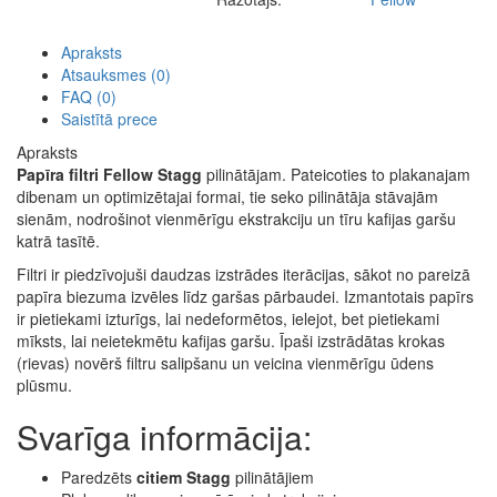
Apraksts
Atsauksmes (0)
FAQ (0)
Saistītā prece
Apraksts
Papīra filtri
Fellow Stagg
pilinātājam. Pateicoties to plakanajam
dibenam un optimizētajai formai, tie seko pilinātāja stāvajām
sienām, nodrošinot vienmērīgu ekstrakciju un tīru kafijas garšu
katrā tasītē.
Filtri ir piedzīvojuši daudzas izstrādes iterācijas, sākot no pareizā
papīra biezuma izvēles līdz garšas pārbaudei. Izmantotais papīrs
ir pietiekami izturīgs, lai nedeformētos, ielejot, bet pietiekami
mīksts, lai neietekmētu kafijas garšu. Īpaši izstrādātas krokas
(rievas) novērš filtru salipšanu un veicina vienmērīgu ūdens
plūsmu.
Svarīga informācija:
Paredzēts
citiem Stagg
pilinātājiem