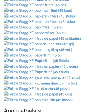
Angļu atbalsts