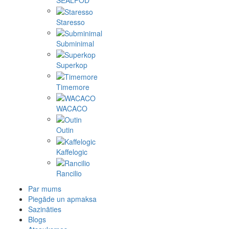
SEALPOD
Staresso
Subminimal
Superkop
Timemore
WACACO
Outin
Kaffelogic
Rancilio
Par mums
Piegāde un apmaksa
Sazināties
Blogs