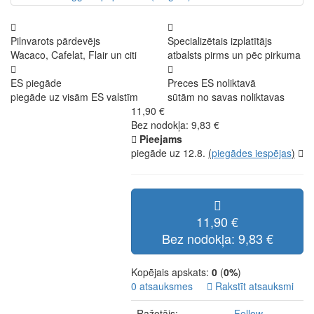
Pilnvarots pārdevējs
Specializētais izplatītājs
Wacaco, Cafelat, Flair un citi
atbalsts pirms un pēc pirkuma
ES piegāde
Preces ES noliktavā
piegāde uz visām ES valstīm
sūtām no savas noliktavas
11,90 €
Bez nodokļa: 9,83 €
Pieejams
piegāde uz 12.8.
(
piegādes iespējas
)
11,90 €
Bez nodokļa: 9,83 €
Kopējais apskats:
0
(
0%
)
0 atsauksmes
Rakstīt atsauksmi
Ražotājs:
Fellow