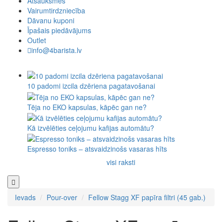
Atsauksmes
Vairumtirdzniecība
Dāvanu kuponi
Īpašais piedāvājums
Outlet
info@4barista.lv
10 padomi izcila dzēriena pagatavošanai
Tēja no EKO kapsulas, kāpēc gan ne?
Kā izvēlēties ceļojumu kafijas automātu?
Espresso toniks – atsvaidzinošs vasaras hīts
visi raksti
Ievads
Pour-over
Fellow Stagg XF papīra filtri (45 gab.)