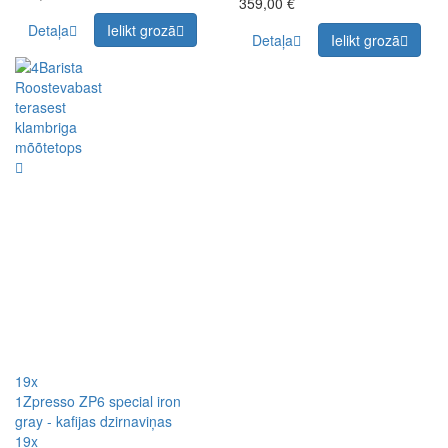
359,00 €
Detaļa
Ielikt grozā
Detaļa
Ielikt grozā
19x
1Zpresso ZP6 special iron
gray - kafijas dzirnaviņas
19x