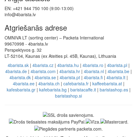
EN: +421 944 750 100 (9:00-13:00)
info@4barista.lv
Atgriešanās adrese
OMNIVA LT (sorting center) – Packeta International
99670998 - 4barista.lv
Perspektyvos g. 32
LT-52104, Kaunas (ex Ateities pl. 45B, Kaunas), Lithuania
4barista.sk
|
4barista.cz
|
4barista.hu
|
4barista.ro
|
4barista.pl
|
4barista.de
|
4barista.com
|
4barista.hr
|
4barista.nl
|
4barista.be
|
4barista.dk
|
4barista.se
|
4barista.pt
|
4barista.fi
|
4barista.lt
|
4barista.ee
|
4barista.ch
|
cafebarista.fr
|
kaffeebarista.at
|
kafesbarista.gr
|
kafebarista.bg
|
baristacaffe.it
|
baristashop.es
|
baristashop.si