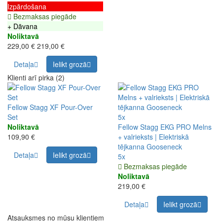
Izpārdošana
Bezmaksas piegāde
+ Dāvana
Noliktavā
229,00 €
219,00 €
Detaļa
Ielikt grozā
Klienti arī pirka (2)
Fellow Stagg XF Pour-Over
Set
5x
Noliktavā
Fellow Stagg EKG PRO Melns
109,90 €
+ valrieksts | Elektriskā
tējkanna Gooseneck
Detaļa
Ielikt grozā
5x
Bezmaksas piegāde
Noliktavā
219,00 €
Detaļa
Ielikt grozā
Atsauksmes no mūsu klientiem