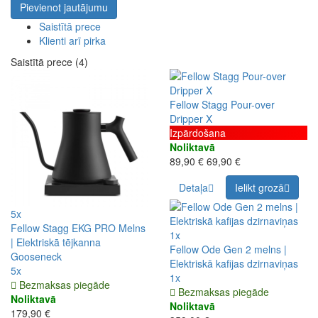
Pievienot jautājumu
Saistītā prece
Klienti arī pirka
Saistītā prece (4)
Fellow Stagg Pour-over
Dripper X
Izpārdošana
Noliktavā
89,90 €
69,90 €
Detaļa
Ielikt grozā
5x
Fellow Stagg EKG PRO Melns
1x
| Elektriskā tējkanna
Fellow Ode Gen 2 melns |
Gooseneck
Elektriskā kafijas dzirnaviņas
5x
1x
Bezmaksas piegāde
Bezmaksas piegāde
Noliktavā
Noliktavā
179,90 €