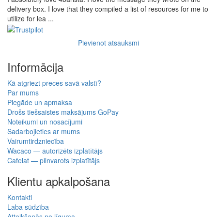
delivery box. I love that they compiled a list of resources for me to
utilize for lea ...
Pievienot atsauksmi
Informācija
Kā atgriezt preces savā valstī?
Par mums
Piegāde un apmaksa
Drošs tiešsaistes maksājums GoPay
Noteikumi un nosacījumi
Sadarbojieties ar mums
Vairumtirdzniecība
Wacaco — autorizēts izplatītājs
Cafelat — pilnvarots izplatītājs
Klientu apkalpošana
Kontakti
Laba sūdzība
Atteikšanās no līguma