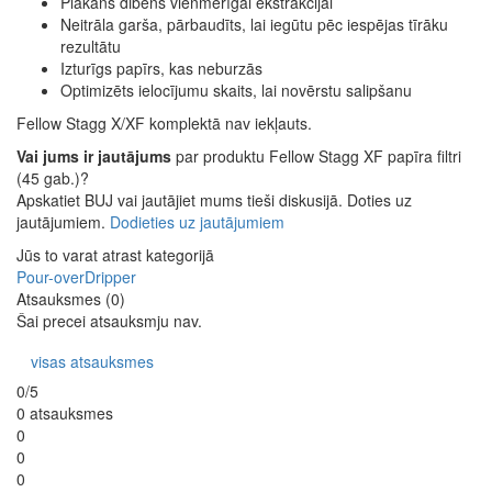
Plakans dibens vienmērīgai ekstrakcijai
Neitrāla garša, pārbaudīts, lai iegūtu pēc iespējas tīrāku
rezultātu
Izturīgs papīrs, kas neburzās
Optimizēts ielocījumu skaits, lai novērstu salipšanu
Fellow Stagg X/XF komplektā nav iekļauts.
Vai jums ir jautājums
par produktu Fellow Stagg XF papīra filtri
(45 gab.)?
Apskatiet BUJ vai jautājiet mums tieši diskusijā. Doties uz
jautājumiem.
Dodieties uz jautājumiem
Jūs to varat atrast kategorijā
Pour-over
Dripper
Atsauksmes (0)
Šai precei atsauksmju nav.
visas atsauksmes
0/5
0 atsauksmes
0
0
0