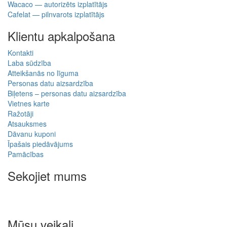
Wacaco — autorizēts izplatītājs
Cafelat — pilnvarots izplatītājs
Klientu apkalpošana
Kontakti
Laba sūdzība
Atteikšanās no līguma
Personas datu aizsardzība
Biļetens – personas datu aizsardzība
Vietnes karte
Ražotāji
Atsauksmes
Dāvanu kuponi
Īpašais piedāvājums
Pamācības
Sekojiet mums
Mūsu veikali