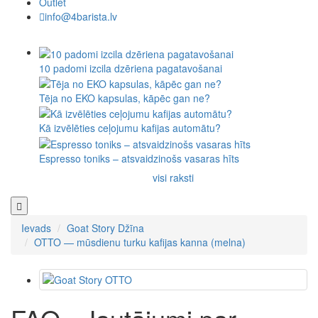
Outlet
info@4barista.lv
10 padomi izcila dzēriena pagatavošanai
Tēja no EKO kapsulas, kāpēc gan ne?
Kā izvēlēties ceļojumu kafijas automātu?
Espresso toniks – atsvaidzinošs vasaras hīts
visi raksti
Ievads
Goat Story Džīna
OTTO — mūsdienu turku kafijas kanna (melna)