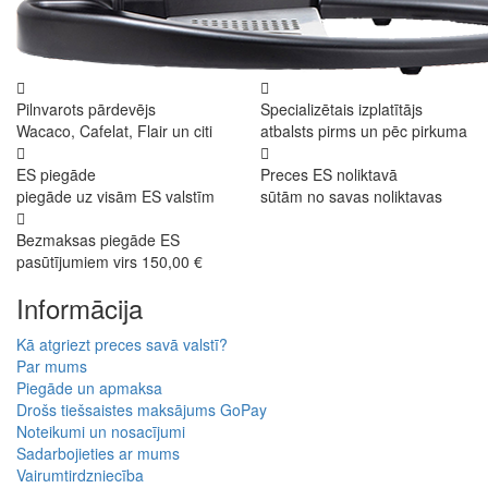
Pilnvarots pārdevējs
Specializētais izplatītājs
Wacaco, Cafelat, Flair un citi
atbalsts pirms un pēc pirkuma
ES piegāde
Preces ES noliktavā
piegāde uz visām ES valstīm
sūtām no savas noliktavas
Bezmaksas piegāde ES
pasūtījumiem virs 150,00 €
Informācija
Kā atgriezt preces savā valstī?
Par mums
Piegāde un apmaksa
Drošs tiešsaistes maksājums GoPay
Noteikumi un nosacījumi
Sadarbojieties ar mums
Vairumtirdzniecība