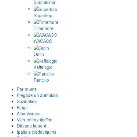
Subminimal
Superkop
Timemore
WACACO
Outin
Kaffelogic
Rancilio
Par mums
Piegāde un apmaksa
Sazināties
Blogs
Atsauksmes
Vairumtirdzniecība
Dāvanu kuponi
Īpašais piedāvājums