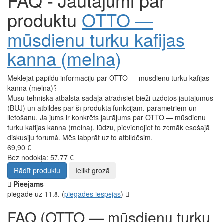
FAQ - Jautājumi par
produktu
OTTO —
mūsdienu turku kafijas
kanna (melna)
Meklējat papildu informāciju par OTTO — mūsdienu turku kafijas
kanna (melna)?
Mūsu tehniskā atbalsta sadaļā atradīsiet bieži uzdotos jautājumus
(BUJ) un atbildes par šī produkta funkcijām, parametriem un
lietošanu. Ja jums ir konkrēts jautājums par OTTO — mūsdienu
turku kafijas kanna (melna), lūdzu, pievienojiet to zemāk esošajā
diskusiju forumā. Mēs labprāt uz to atbildēsim.
69,90 €
Bez nodokļa: 57,77 €
Rādīt produktu
Ielikt grozā
Pieejams
piegāde uz 11.8.
(
piegādes iespējas
)
FAQ (OTTO — mūsdienu turku