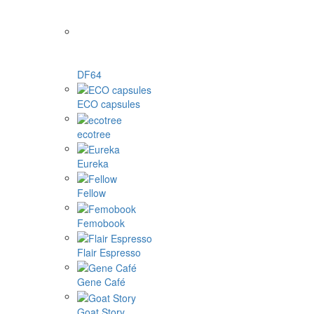
DF64
ECO capsules
ecotree
Eureka
Fellow
Femobook
Flair Espresso
Gene Café
Goat Story