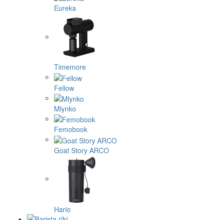
Eureka
Timemore
Fellow
Mlynko
Femobook
Goat Story ARCO
Hario