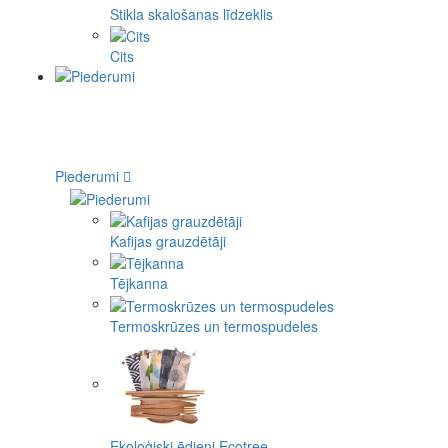
Stikla skalošanas līdzeklis
Cits
Piederumi
Kafijas grauzdētāji
Tējkanna
Termoskrūzes un termospudeles
Ekoloģiski ēdieni Ecotree