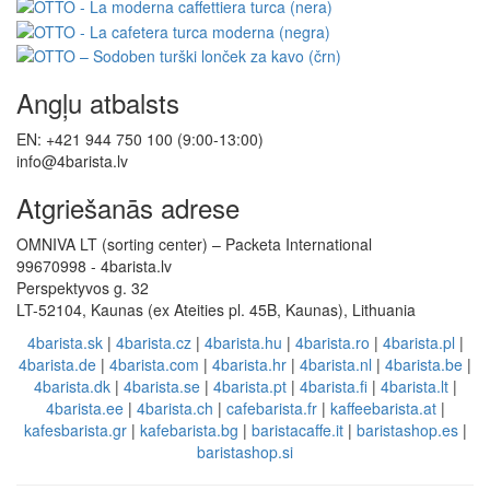
Angļu atbalsts
EN: +421 944 750 100 (9:00-13:00)
info@4barista.lv
Atgriešanās adrese
OMNIVA LT (sorting center) – Packeta International
99670998 - 4barista.lv
Perspektyvos g. 32
LT-52104, Kaunas (ex Ateities pl. 45B, Kaunas), Lithuania
4barista.sk
|
4barista.cz
|
4barista.hu
|
4barista.ro
|
4barista.pl
|
4barista.de
|
4barista.com
|
4barista.hr
|
4barista.nl
|
4barista.be
|
4barista.dk
|
4barista.se
|
4barista.pt
|
4barista.fi
|
4barista.lt
|
4barista.ee
|
4barista.ch
|
cafebarista.fr
|
kaffeebarista.at
|
kafesbarista.gr
|
kafebarista.bg
|
baristacaffe.it
|
baristashop.es
|
baristashop.si