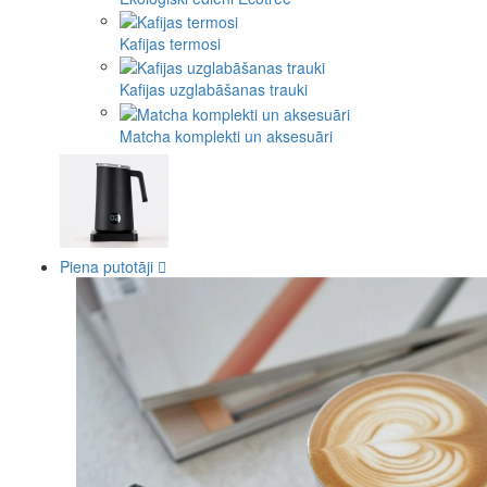
Kafijas termosi
Kafijas uzglabāšanas trauki
Matcha komplekti un aksesuāri
Piena putotāji