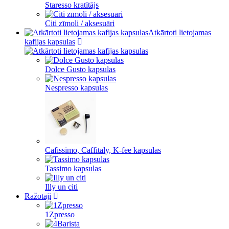
Staresso kratītājs
Citi zīmoli / aksesuāri
Atkārtoti lietojamas
kafijas kapsulas
Dolce Gusto kapsulas
Nespresso kapsulas
Cafissimo, Caffitaly, K-fee kapsulas
Tassimo kapsulas
Illy un citi
Ražotāji
1Zpresso