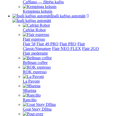
Cafflano — filtrēta kafija
Kempinga krāsnis
Īpaši kafijas automāti
Cafelat Robot
Flair espresso
Flair 58
Flair 49 PRO
Flair PRO
Flair
Classic/Signature
Flair NEO FLEX
Flair 2GO
Flair piederumi
Bellman coffee
ROK espresso
La Pavoni
9Barista
Rancilio
Goat Story Džīna