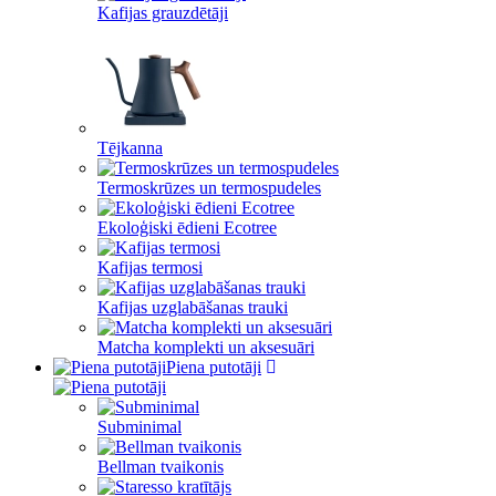
Kafijas grauzdētāji
Tējkanna
Termoskrūzes un termospudeles
Ekoloģiski ēdieni Ecotree
Kafijas termosi
Kafijas uzglabāšanas trauki
Matcha komplekti un aksesuāri
Piena putotāji
Subminimal
Bellman tvaikonis