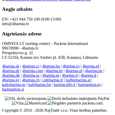
Angļu atbalsts
EN: +421 944 750 100 (9:00-13:00)
info@4barista.lv
Atgriešanās adrese
OMNIVA LT (sorting center) – Packeta International
99670998 - 4barista.lv
Perspektyvos g. 32
LT-52104, Kaunas (ex Ateities pl. 45B, Kaunas), Lithuania
4barista.sk
|
4barista.cz
|
4barista.hu
|
4barista.ro
|
4barista.pl
|
4barista.de
|
4barista.com
|
4barista.hr
|
4barista.nl
|
4barista.be
|
4barista.dk
|
4barista.se
|
4barista.pt
|
4barista.fi
|
4barista.lt
|
4barista.ee
|
4barista.ch
|
cafebarista.fr
|
kaffeebarista.at
|
kafesbarista.gr
|
kafebarista.bg
|
baristacaffe.it
|
baristashop.es
|
baristashop.si
Copyright © 2016 - 2026 NajTrade s.r.o. Visas tiesības paturētas.