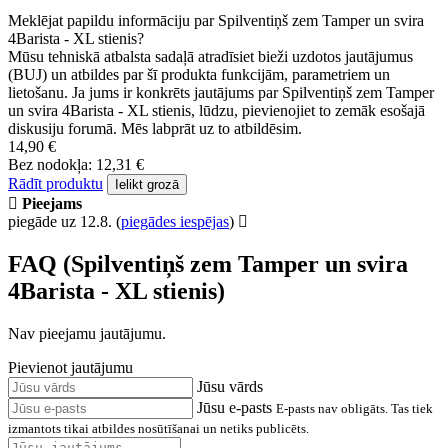
Meklējat papildu informāciju par Spilventiņš zem Tamper un svira
4Barista - XL stienis?
Mūsu tehniskā atbalsta sadaļā atradīsiet bieži uzdotos jautājumus
(BUJ) un atbildes par šī produkta funkcijām, parametriem un
lietošanu. Ja jums ir konkrēts jautājums par Spilventiņš zem Tamper
un svira 4Barista - XL stienis, lūdzu, pievienojiet to zemāk esošajā
diskusiju forumā. Mēs labprāt uz to atbildēsim.
14,90 €
Bez nodokļa: 12,31 €
Rādīt produktu
Ielikt grozā
Pieejams
piegāde uz 12.8.
(
piegādes iespējas
)
FAQ (Spilventiņš zem Tamper un svira
4Barista - XL stienis)
Nav pieejamu jautājumu.
Pievienot jautājumu
Jūsu vārds
Jūsu e-pasts
E-pasts nav obligāts. Tas tiek
izmantots tikai atbildes nosūtīšanai un netiks publicēts.