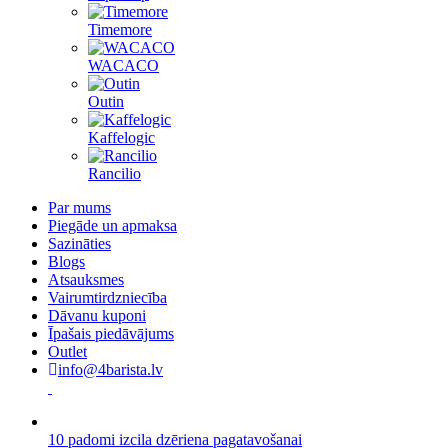
Timemore
WACACO
Outin
Kaffelogic
Rancilio
Par mums
Piegāde un apmaksa
Sazināties
Blogs
Atsauksmes
Vairumtirdzniecība
Dāvanu kuponi
Īpašais piedāvājums
Outlet
info@4barista.lv
10 padomi izcila dzēriena pagatavošanai