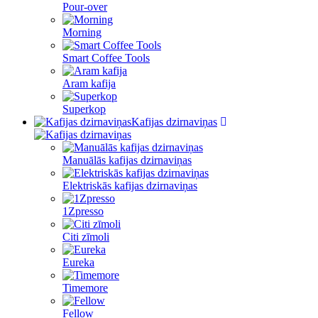
Pour-over
Morning
Smart Coffee Tools
Aram kafija
Superkop
Kafijas dzirnaviņas
Manuālās kafijas dzirnaviņas
Elektriskās kafijas dzirnaviņas
1Zpresso
Citi zīmoli
Eureka
Timemore
Fellow