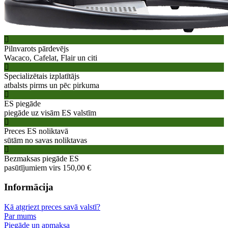
Pilnvarots pārdevējs
Wacaco, Cafelat, Flair un citi
Specializētais izplatītājs
atbalsts pirms un pēc pirkuma
ES piegāde
piegāde uz visām ES valstīm
Preces ES noliktavā
sūtām no savas noliktavas
Bezmaksas piegāde ES
pasūtījumiem virs 150,00 €
Informācija
Kā atgriezt preces savā valstī?
Par mums
Piegāde un apmaksa