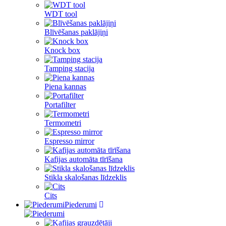
WDT tool
Blīvēšanas paklājiņi
Knock box
Tamping stacija
Piena kannas
Portafilter
Termometri
Espresso mirror
Kafijas automāta tīrīšana
Stikla skalošanas līdzeklis
Cits
Piederumi