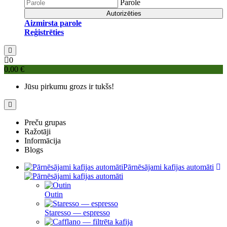
Parole
Autorizēties
Aizmirsta parole
Reģistrēties
0
0,00 €
Jūsu pirkumu grozs ir tukšs!
Preču grupas
Ražotāji
Informācija
Blogs
Pārnēsājami kafijas automāti
Outin
Staresso — espresso