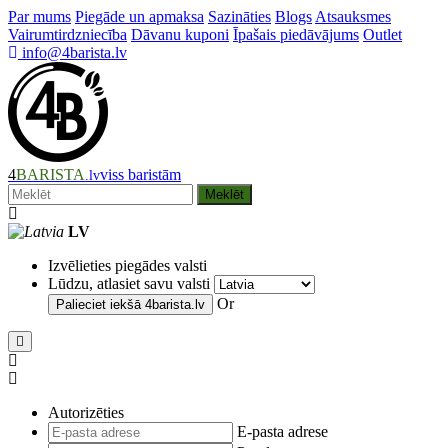
Par mums
Piegāde un apmaksa
Sazināties
Blogs
Atsauksmes
Vairumtirdzniecība
Dāvanu kuponi
Īpašais piedāvājums
Outlet
info@4barista.lv
4
BARISTA
viss baristām
.lv
Meklēt
LV
Izvēlieties piegādes valsti
Lūdzu, atlasiet savu valsti
Or
Palieciet iekšā
4barista.lv
Autorizēties
E-pasta adrese