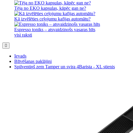
Tēja no EKO kapsulas, kāpēc gan ne?
Kā izvēlēties ceļojumu kafijas automātu?
Espresso toniks – atsvaidzinošs vasaras hīts
visi raksti
Ievads
Blīvēšanas paklājiņi
Spilventiņš zem Tamper un svira 4Barista - XL stienis