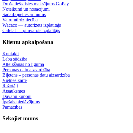
Drošs tiešsaistes maksājums GoPay
Noteikumi un nosacījumi
Sadarbojieties ar mums
Vairumtirdzniecība
Wacaco — autorizēts izplatītājs
Cafelat — pilnvarots izplatītājs
Klientu apkalpošana
Kontakti
Laba sūdzība
Atteikšanās no līguma
Personas datu aizsardzība
Biļetens – personas datu aizsardzība
Vietnes karte
Ražotāji
Atsauksmes
Dāvanu kuponi
Īpašais piedāvājums
Pamācības
Sekojiet mums