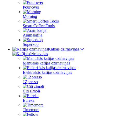
Pour-over
Morning
Smart Coffee Tools
Aram kafija
Superkop
Kafijas dzirnaviņas
Manuālās kafijas dzirnaviņas
Elektriskās kafijas dzirnaviņas
1Zpresso
Citi zīmoli
Eureka
Timemore