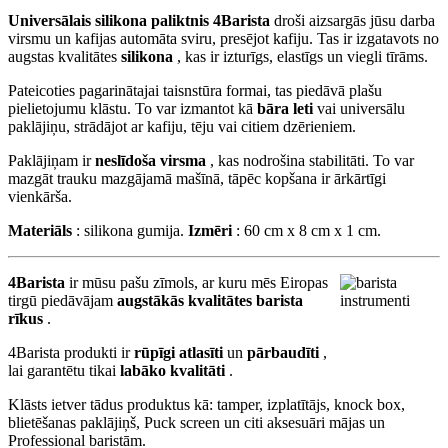
Universālais silikona paliktnis 4Barista
droši aizsargās jūsu darba
virsmu un kafijas automāta sviru, presējot kafiju. Tas ir izgatavots no
augstas kvalitātes
silikona
, kas ir izturīgs, elastīgs un viegli tīrāms.
Pateicoties pagarinātajai taisnstūra formai, tas piedāvā plašu
pielietojumu klāstu. To var izmantot kā
bāra leti
vai universālu
paklājiņu, strādājot ar kafiju, tēju vai citiem dzērieniem.
Paklājiņam ir
neslīdoša virsma
, kas nodrošina stabilitāti. To var
mazgāt trauku mazgājamā mašīnā, tāpēc kopšana ir ārkārtīgi
vienkārša.
Materiāls
: silikona gumija.
Izmēri
: 60 cm x 8 cm x 1 cm.
4Barista
ir mūsu pašu zīmols, ar kuru mēs Eiropas
tirgū piedāvājam
augstākās kvalitātes barista
rīkus
.
4Barista produkti ir
rūpīgi atlasīti
un
pārbaudīti
,
lai garantētu tikai
labāko kvalitāti
.
Klāsts ietver tādus produktus kā: tamper, izplatītājs, knock box,
blietēšanas paklājiņš, Puck screen un citi aksesuāri mājas un
Professional baristām.