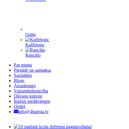
Outin
Kaffelogic
Rancilio
Par mums
Piegāde un apmaksa
Sazināties
Blogs
Atsauksmes
Vairumtirdzniecība
Dāvanu kuponi
Īpašais piedāvājums
Outlet
info@4barista.lv