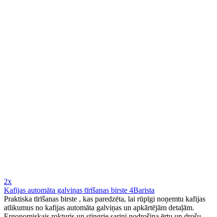
2x
Kafijas automāta galviņas tīrīšanas birste 4Barista
Praktiska tīrīšanas birste , kas paredzēta, lai rūpīgi noņemtu kafijas
atlikumus no kafijas automāta galviņas un apkārtējām detaļām.
Ergonomiskais rokturis un stingrie sariņi nodrošina ērtu un drošu