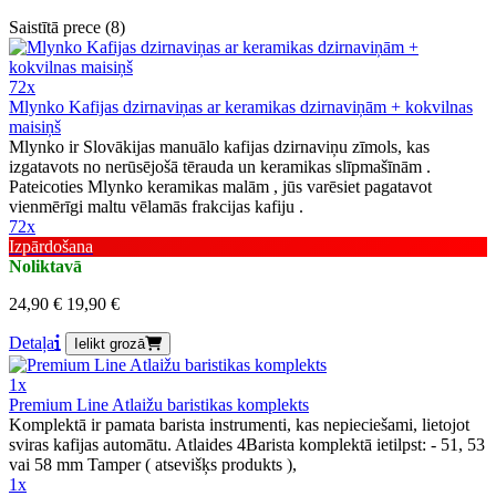
Saistītā prece (8)
72x
Mlynko Kafijas dzirnaviņas ar keramikas dzirnaviņām + kokvilnas
maisiņš
Mlynko ir Slovākijas manuālo kafijas dzirnaviņu zīmols, kas
izgatavots no nerūsējošā tērauda un keramikas slīpmašīnām .
Pateicoties Mlynko keramikas malām , jūs varēsiet pagatavot
vienmērīgi maltu vēlamās frakcijas kafiju .
72x
Izpārdošana
Noliktavā
24,90 €
19,90 €
Detaļa
Ielikt grozā
1x
Premium Line Atlaižu baristikas komplekts
Komplektā ir pamata barista instrumenti, kas nepieciešami, lietojot
sviras kafijas automātu. Atlaides 4Barista komplektā ietilpst: - 51, 53
vai 58 mm Tamper ( atsevišķs produkts ),
1x