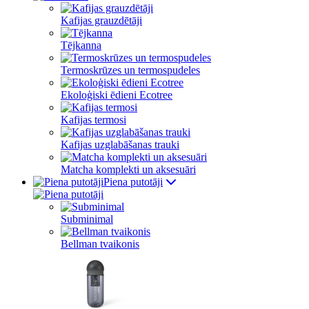
Kafijas grauzdētāji
Tējkanna
Termoskrūzes un termospudeles
Ekoloģiski ēdieni Ecotree
Kafijas termosi
Kafijas uzglabāšanas trauki
Matcha komplekti un aksesuāri
Piena putotāji
Subminimal
Bellman tvaikonis