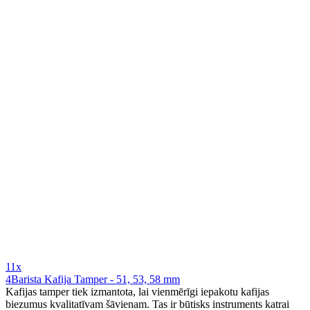
11x
4Barista Kafija Tamper - 51, 53, 58 mm
Kafijas tamper tiek izmantota, lai vienmērīgi iepakotu kafijas
biezumus kvalitatīvam šāvienam. Tas ir būtisks instruments katrai