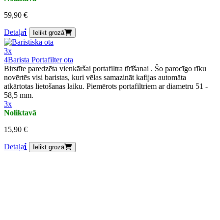
59,90 €
Detaļa
Ielikt grozā
3x
4Barista Portafilter ota
Birstīte paredzēta vienkāršai portafiltra tīrīšanai . Šo parocīgo rīku
novērtēs visi baristas, kuri vēlas samazināt kafijas automāta
atkārtotas lietošanas laiku. Piemērots portafiltriem ar diametru 51 -
58,5 mm.
3x
Noliktavā
15,90 €
Detaļa
Ielikt grozā