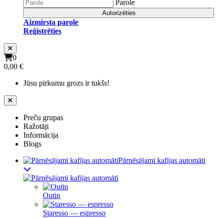
Parole
Autorizēties
Aizmirsta parole
Reģistrēties
0
0,00 €
Jūsu pirkumu grozs ir tukšs!
Preču grupas
Ražotāji
Informācija
Blogs
Pārnēsājami kafijas automāti
Outin
Staresso — espresso