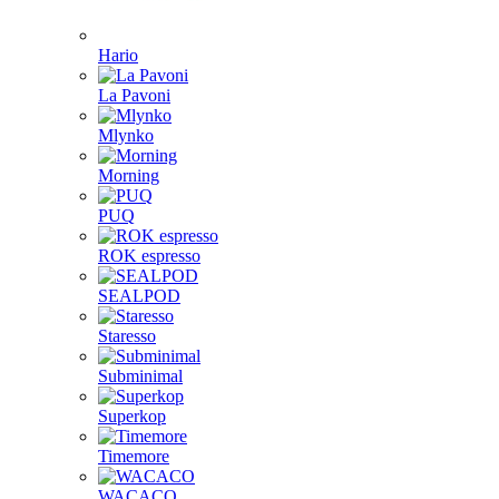
Hario
La Pavoni
Mlynko
Morning
PUQ
ROK espresso
SEALPOD
Staresso
Subminimal
Superkop
Timemore
WACACO