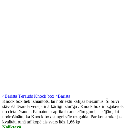
4Barista Tērauds Knock box 4Barista
Knock box tiek izmantots, lai notriektu kafijas biezumus. Šī brīvi
stāvošā tērauda versija ir ārkārtīgi izturīga . Knock box ir izgatavots
no cieta tērauda. Pamatne ir aprīkota ar cietām gumijas kājām, lai
nodrošinātu, ka Knock box stingri stāv uz galda. Par konstrukcijas
kvalitāti runā arī kopējais svars līdz 1,66 kg.
Noliktavā