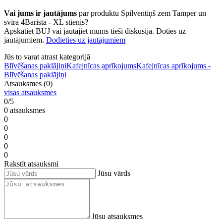
Vai jums ir jautājums
par produktu Spilventiņš zem Tamper un
svira 4Barista - XL stienis?
Apskatiet BUJ vai jautājiet mums tieši diskusijā. Doties uz
jautājumiem.
Dodieties uz jautājumiem
Jūs to varat atrast kategorijā
Blīvēšanas paklājiņi
Kafejnīcas aprīkojums
Kafejnīcas aprīkojums -
Blīvēšanas paklājiņi
Atsauksmes (0)
visas atsauksmes
0/5
0 atsauksmes
0
0
0
0
0
Rakstīt atsauksmi
Jūsu vārds
Jūsu atsauksmes