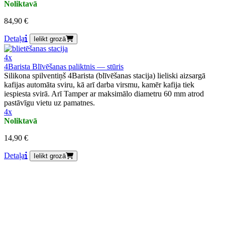
Noliktavā
84,90 €
Detaļa
Ielikt grozā
4x
4Barista Blīvēšanas paliktnis — stūris
Silikona spilventiņš 4Barista (blīvēšanas stacija) lieliski aizsargā
kafijas automāta sviru, kā arī darba virsmu, kamēr kafija tiek
iespiesta svirā. Arī Tamper ar maksimālo diametru 60 mm atrod
pastāvīgu vietu uz pamatnes.
4x
Noliktavā
14,90 €
Detaļa
Ielikt grozā