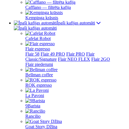
Cafflano — filtrēta kafija
Kempinga krāsnis
Īpaši kafijas automāti
Cafelat Robot
Flair espresso
Flair 58
Flair 49 PRO
Flair PRO
Flair
Classic/Signature
Flair NEO FLEX
Flair 2GO
Flair piederumi
Bellman coffee
ROK espresso
La Pavoni
9Barista
Rancilio
Goat Story Džīna