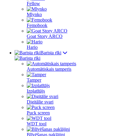
Fellow
Mlynko
Femobook
Goat Story ARCO
Hario
Barista rīki
Automātiskais tamperis
Tamper
Izplatītājs
Digitālie svari
Puck screen
WDT tool
Blīvēšanas paklājiņi