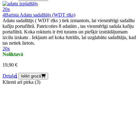
20x
4Barista Adatu sadalītājs (WDT rīks)
Adatu sadalītājs ( WDT rīks ) tiek izmantots, lai vienmērīgi sadalītu
kafiju portafiltrā. Pateicoties 8 adatām , tas vienmērīgi sadala kafiju
portafiltrā. Koka rokturis ir ērti turams un piešķir izstrādājumam
izcilu izskatu . Iekļauts arī koka futrālis, lai uzglabātu sadalītāju, kad
tas netiek lietots.
20x
Noliktavā
19,90 €
Detaļa
Ielikt grozā
Klienti arī pirka (3)