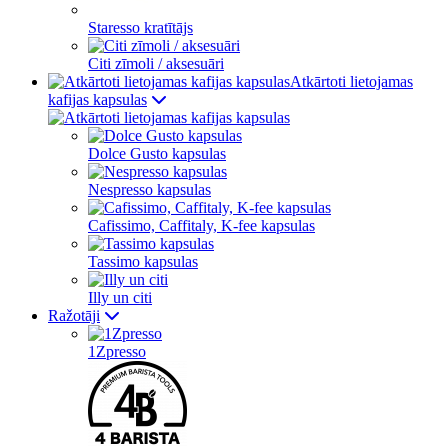
Staresso kratītājs
Citi zīmoli / aksesuāri
Atkārtoti lietojamas
kafijas kapsulas
Dolce Gusto kapsulas
Nespresso kapsulas
Cafissimo, Caffitaly, K-fee kapsulas
Tassimo kapsulas
Illy un citi
Ražotāji
1Zpresso