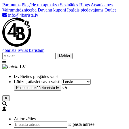
Par mums
Piegāde un apmaksa
Sazināties
Blogs
Atsauksmes
Vairumtirdzniecība
Dāvanu kuponi
Īpašais piedāvājums
Outlet
info@4barista.lv
4
barista
.lv
viss baristām
Meklēt
LV
Izvēlieties piegādes valsti
Lūdzu, atlasiet savu valsti
Or
Palieciet iekšā
4barista.lv
Autorizēties
E-pasta adrese