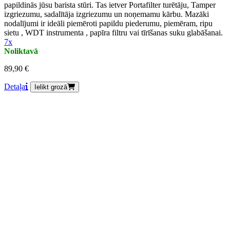
papildinās jūsu barista stūri. Tas ietver Portafilter turētāju, Tamper
izgriezumu, sadalītāja izgriezumu un noņemamu kārbu. Mazāki
nodalījumi ir ideāli piemēroti papildu piederumu, piemēram, ripu
sietu , WDT instrumenta , papīra filtru vai tīrīšanas suku glabāšanai.
7x
Noliktavā
89,90 €
Detaļa
Ielikt grozā