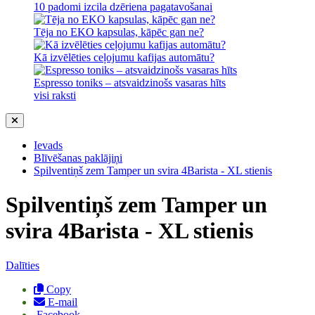
10 padomi izcila dzēriena pagatavošanai
Tēja no EKO kapsulas, kāpēc gan ne?
Kā izvēlēties ceļojumu kafijas automātu?
Espresso toniks – atsvaidzinošs vasaras hīts
visi raksti
Ievads
Blīvēšanas paklājiņi
Spilventiņš zem Tamper un svira 4Barista - XL stienis
Spilventiņš zem Tamper un
svira 4Barista - XL stienis
Dalīties
Copy
E-mail
Facebook