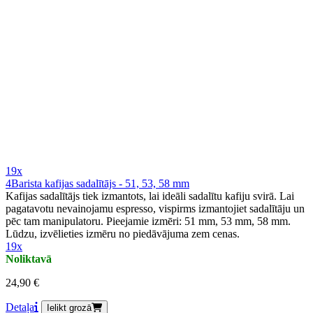
19x
4Barista kafijas sadalītājs - 51, 53, 58 mm
Kafijas sadalītājs tiek izmantots, lai ideāli sadalītu kafiju svirā. Lai
pagatavotu nevainojamu espresso, vispirms izmantojiet sadalītāju un
pēc tam manipulatoru. Pieejamie izmēri: 51 mm, 53 mm, 58 mm.
Lūdzu, izvēlieties izmēru no piedāvājuma zem cenas.
19x
Noliktavā
24,90 €
Detaļa
Ielikt grozā