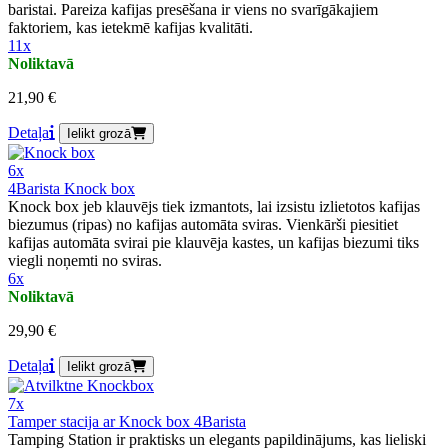
baristai. Pareiza kafijas presēšana ir viens no svarīgākajiem
faktoriem, kas ietekmē kafijas kvalitāti.
11x
Noliktavā
21,90 €
Detaļa
Ielikt grozā
6x
4Barista Knock box
Knock box jeb klauvējs tiek izmantots, lai izsistu izlietotos kafijas
biezumus (ripas) no kafijas automāta sviras. Vienkārši piesitiet
kafijas automāta svirai pie klauvēja kastes, un kafijas biezumi tiks
viegli noņemti no sviras.
6x
Noliktavā
29,90 €
Detaļa
Ielikt grozā
7x
Tamper stacija ar Knock box 4Barista
Tamping Station ir praktisks un elegants papildinājums, kas lieliski